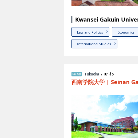
Kwansei Gakuin Univer
Law and Politics
Economics
International Studies
Fukuoka
/ Tư lập
西南学院大学
|
Seinan Ga