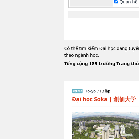
Quan hệ 
Có thể tìm kiếm Đại học đang tuyể
theo ngành học.
Tổng cộng 189 trường Trang thứ
Tokyo
/ Tư lập
Đại học Soka
|
創価大学