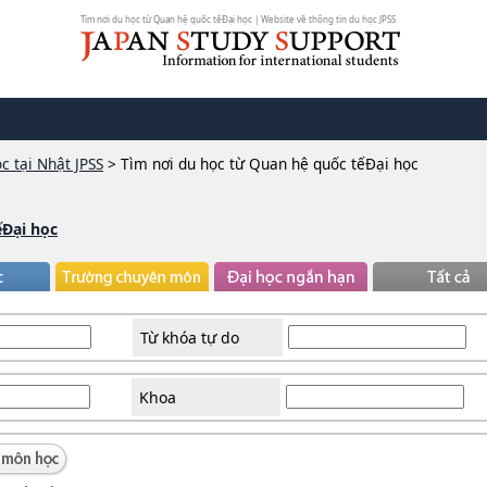
Tìm nơi du học từ Quan hệ quốc tếĐại học | Website về thông tin du học JPSS
c tại Nhật JPSS
>
Tìm nơi du học từ Quan hệ quốc tếĐại học
ếĐại học
Từ khóa tự do
Khoa