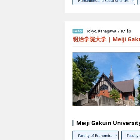
Humanities and Social Sciences
Tokyo
,
Kanagawa
/ Tư lập
明治学院大学
|
Meiji Gak
Meiji Gakuin Universi
Faculty of Economics
Faculty