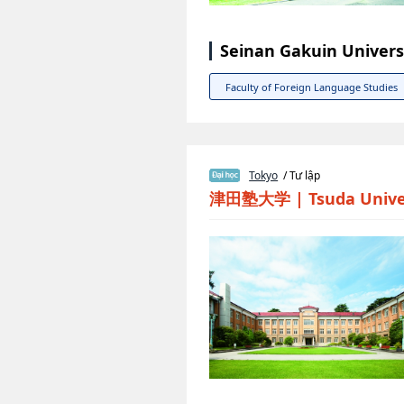
Seinan Gakuin Univers
Faculty of Foreign Language Studies
Tokyo
/ Tư lập
津田塾大学
|
Tsuda Unive