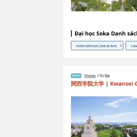
Đại học Soka Danh sác
International Liberal Arts
La
Hyogo
/ Tư lập
関西学院大学
|
Kwansei G