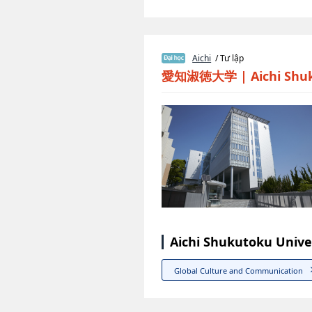
Aichi
/ Tư lập
愛知淑徳大学
|
Aichi Shu
Aichi Shukutoku Unive
Global Culture and Communication