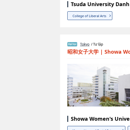
Tsuda University Danh
College of Liberal Arts
Tokyo
/ Tư lập
昭和女子大学
|
Showa Wo
Showa Women's Univer