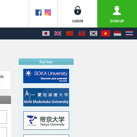
ới.
,
hư
ếp