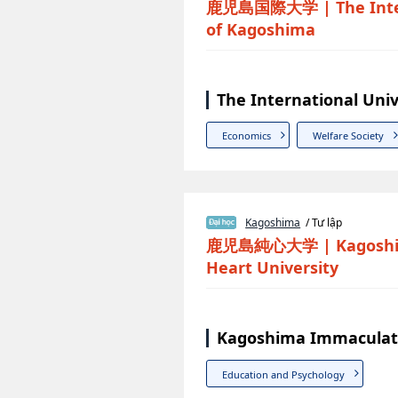
鹿児島国際大学
|
The Int
of Kagoshima
The International Uni
Economics
Welfare Society
Kagoshima
/ Tư lập
鹿児島純心大学
|
Kagosh
Heart University
Kagoshima Immaculate
Education and Psychology