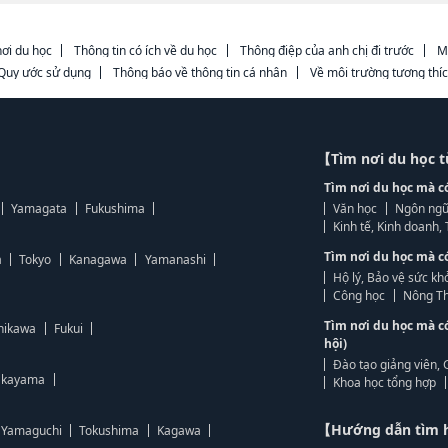
ơi du học
Thông tin có ích về du học
Thông điệp của anh chị đi trước
M
Quy ước sử dụng
Thông báo về thông tin cá nhân
Về môi trường tương thí
【Tìm nơi du học 
Tìm nơi du học mà c
Yamagata
Fukushima
Văn học
Ngôn ngữ
Kinh tế, Kinh doanh
Tìm nơi du học mà c
a
Tokyo
Kanagawa
Yamanashi
Hộ lý, Bảo vệ sức kh
Công học
Nông Th
Tìm nơi du học mà c
hikawa
Fukui
hội)
Đào tạo giảng viên, 
kayama
Khoa học tổng hợp
【Hướng dẫn tìm 
Yamaguchi
Tokushima
Kagawa