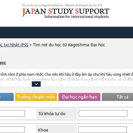
Tìm nơi du học từ Kagoshima Đại học | Website về thông tin du học JPSS
c tại Nhật JPSS
>
Tìm nơi du học từ Kagoshima Đại học
học
 tỉnh nằm ở phía nam nhất. Cho nên khí hậu ở đây ấm áp như khí hậu vùng nhiệt đ
hợp với khí hậu lạnh. Kagoshima bao gồm cả phần trong lãnh thổ Kyushu và cả đảo
i lạ với du học sinh. Kagoshima còn kết nghĩa với các thành phố của nước khác n
àn Quốc,tỉnh Jiangsu của Trung Quốc, Hong Kong, Singapore. Ngoài ra tỉnh còn ti
u Á, và các nước khác nữa. Phương tiện giao thông cũng tương đối thuận lợi nên
g việc chọn địa điểm du học.
Từ khóa tự do
Khoa