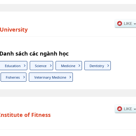
University
 Danh sách các ngành học
Education
Science
Medicine
Dentistry
Fisheries
Veterinary Medicine
nstitute of Fitness