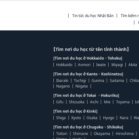
Tin tức du học Nhật Bản
Tìm kiếm n
【Tìm nơi du học từ tên tỉnh thành】
[Tìm nơi du học ở Hokkaido・Tohoku]
Hokkaido
Aomori
Iwate
Miyagi
Akita
[Tìm nơi du học ở Kanto・Koshinetsu]
Ibaraki
Tochigi
Gunma
Saitama
Chib
Nagano
Niigata
[Tìm nơi du học ở Tokai ・Hokuriku]
Gifu
Shizuoka
Aichi
Mie
Toyama
Is
[Tìm nơi du học ở Kinki]
Shiga
Kyoto
Osaka
Hyogo
Nara
Wa
[Tìm nơi du học ở Chugoku・Shikoku]
Tottori
Shimane
Okayama
Hiroshima