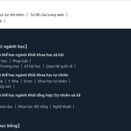
ục lục tìm kiếm
Sơ đồ của trang web
ch
từ ngành học】
ó thể học ngành Khối Khoa học xã hội
 học
Pháp luật
, Thương mại
Xã hội học
Quan hệ quốc tế
ó thể học ngành Khối Khoa học tự nhiên
ỏe
Y, Nha
Dược
Khoa học tự nhiên
ủy sản
ó thể học ngành Khối tổng hợp (Tự nhiên và Xã
Giáo dục
Khoa học đời sống
Nghệ thuật
học bổng】