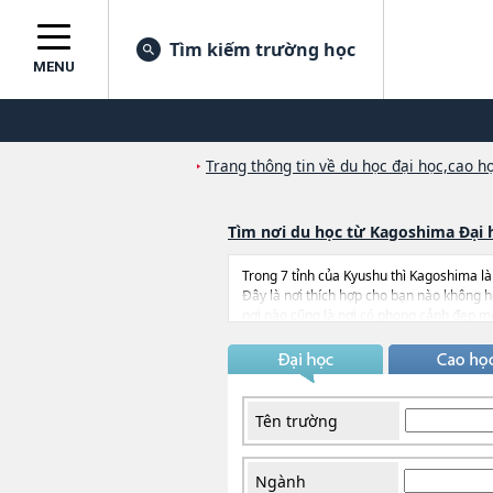
Tìm kiếm trường học
MENU
Trang thông tin về du học đại học,cao họ
Tìm nơi du học từ Kagoshima Đại 
Trong 7 tỉnh của Kyushu thì Kagoshima là
Đây là nơi thích hợp cho bạn nào không 
nơi nào cũng là nơi có phong cảnh đẹp mớ
bang Georgia của Mỹ, Jeollabuk-do của H
nhận nhiều du học sinh của các nước châ
Kagoshima cũng là một nơi thích hợp tron
Tên trường
Ngành