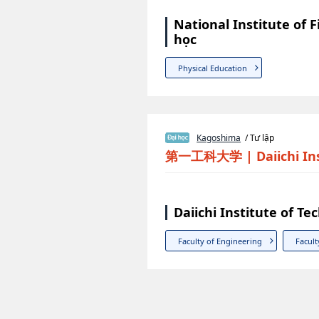
National Institute of 
học
Physical Education
Kagoshima
/ Tư lập
第一工科大学
|
Daiichi I
Daiichi Institute of T
Faculty of Engineering
Facult