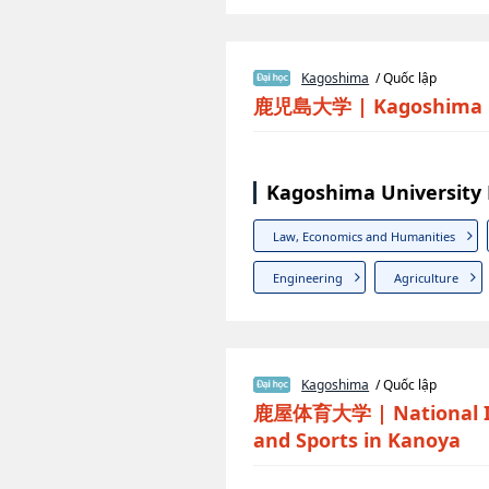
Kagoshima
/ Quốc lập
鹿児島大学
|
Kagoshima 
Kagoshima University
Law, Economics and Humanities
Engineering
Agriculture
Kagoshima
/ Quốc lập
鹿屋体育大学
|
National I
and Sports in Kanoya