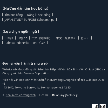
【Hướng dẫn tìm học bổng】
Tìm học bổng
Đăng kí học bổng
JAPAN STUDY SUPPORT Scholarships
【Lựa chọn ngôn ngữ】
日本語
English
中文（简体字）
中文（繁體字）
한국어
Bahasa Indonesia
ภาษาไทย
Đơn vị vận hành trang web
Website này được đồng vận hành bởi Hiệp hội Văn hóa Sinh Viên Châu Á (ABK) và
Công ty cổ phần Benesse Coporation.
Hiệp hội Văn hóa Sinh Viên Châu Á (ABK) Phòng Sự nghiệp Hỗ trợ Giáo dục Quốc
tế
113-8642, Tokyo-to Bunkyo-ku Honkomagome 2-12-13
Khái niệm về trang web
Liên hệ