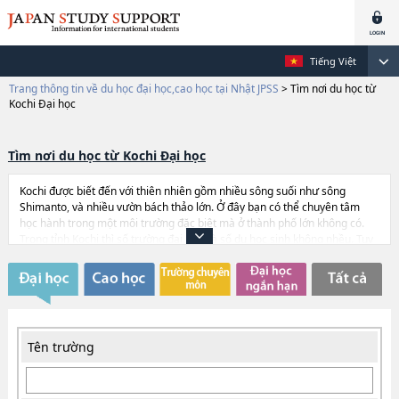
Tiếng Việt
Trang thông tin về du học đại học,cao học tại Nhật JPSS
>
Tìm nơi du học từ
Kochi Đại học
Tìm nơi du học từ Kochi Đại học
Kochi được biết đến với thiên nhiên gồm nhiều sông suối như sông
Shimanto, và nhiều vườn bách thảo lớn. Ở đây bạn có thể chuyên tâm
học hành trong một môi trường đặc biệt mà ở thành phố lớn không có.
Trong tỉnh Kochi thì số trường đại học và số du học sinh không nhều. Tuy
vậy việc du học nơi này cũng có điểm lợi. Đó là càng ít du học sinh thì du
học sinh trong trường càng được chú trọng. Cho nên ở đây du học sinh sẽ
có nhiều cơ hội làm quen với nhiều người Nhật. Và vì số lượng học sinh ít
nên các học sinh cũng đối xử với nhau như người thân gia đình.
Tên trường