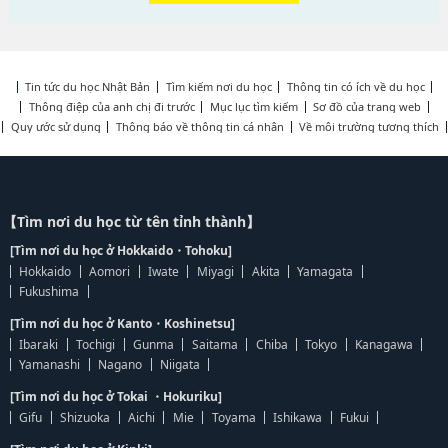
Tin tức du học Nhật Bản
Tìm kiếm nơi du học
Thông tin có ích về du học
Thông điệp của anh chị đi trước
Mục lục tìm kiếm
Sơ đồ của trang web
Quy ước sử dụng
Thông báo về thông tin cá nhân
Về môi trường tương thích
【Tìm nơi du học từ tên tỉnh thành】
[Tìm nơi du học ở Hokkaido・Tohoku]
Hokkaido
Aomori
Iwate
Miyagi
Akita
Yamagata
Fukushima
[Tìm nơi du học ở Kanto・Koshinetsu]
Ibaraki
Tochigi
Gunma
Saitama
Chiba
Tokyo
Kanagawa
Yamanashi
Nagano
Niigata
[Tìm nơi du học ở Tokai ・Hokuriku]
Gifu
Shizuoka
Aichi
Mie
Toyama
Ishikawa
Fukui