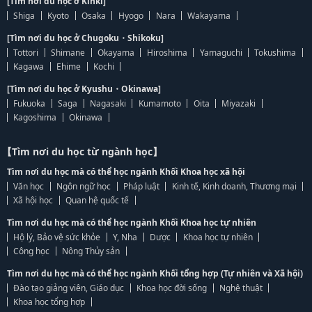
[Tìm nơi du học ở Kinki]
Shiga
Kyoto
Osaka
Hyogo
Nara
Wakayama
[Tìm nơi du học ở Chugoku・Shikoku]
Tottori
Shimane
Okayama
Hiroshima
Yamaguchi
Tokushima
Kagawa
Ehime
Kochi
[Tìm nơi du học ở Kyushu・Okinawa]
Fukuoka
Saga
Nagasaki
Kumamoto
Oita
Miyazaki
Kagoshima
Okinawa
【Tìm nơi du học từ ngành học】
Tìm nơi du học mà có thể học ngành Khối Khoa học xã hội
Văn học
Ngôn ngữ học
Pháp luật
Kinh tế, Kinh doanh, Thương mại
Xã hội học
Quan hệ quốc tế
Tìm nơi du học mà có thể học ngành Khối Khoa học tự nhiên
Hộ lý, Bảo vệ sức khỏe
Y, Nha
Dược
Khoa học tự nhiên
Công học
Nông Thủy sản
Tìm nơi du học mà có thể học ngành Khối tổng hợp (Tự nhiên và Xã hội)
Đào tạo giảng viên, Giáo dục
Khoa học đời sống
Nghệ thuật
Khoa học tổng hợp