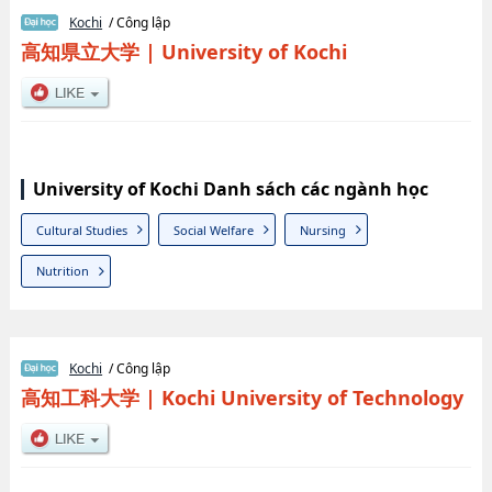
Kochi
/ Công lập
高知県立大学
|
University of Kochi
University of Kochi Danh sách các ngành học
Cultural Studies
Social Welfare
Nursing
Nutrition
Kochi
/ Công lập
高知工科大学
|
Kochi University of Technology