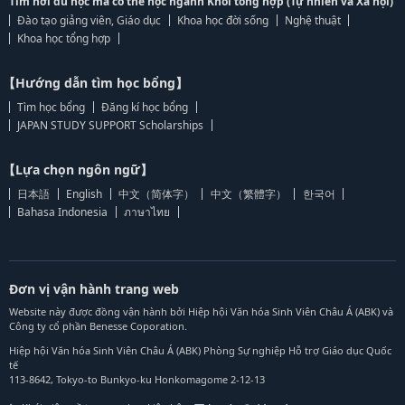
Tìm nơi du học mà có thể học ngành Khối tổng hợp (Tự nhiên và Xã hội)
Đào tạo giảng viên, Giáo dục
Khoa học đời sống
Nghệ thuật
Khoa học tổng hợp
【Hướng dẫn tìm học bổng】
Tìm học bổng
Đăng kí học bổng
JAPAN STUDY SUPPORT Scholarships
【Lựa chọn ngôn ngữ】
日本語
English
中文（简体字）
中文（繁體字）
한국어
Bahasa Indonesia
ภาษาไทย
Đơn vị vận hành trang web
Website này được đồng vận hành bởi Hiệp hội Văn hóa Sinh Viên Châu Á (ABK) và
Công ty cổ phần Benesse Coporation.
Hiệp hội Văn hóa Sinh Viên Châu Á (ABK) Phòng Sự nghiệp Hỗ trợ Giáo dục Quốc
tế
113-8642, Tokyo-to Bunkyo-ku Honkomagome 2-12-13