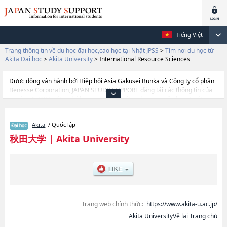
Tiếng Việt
Trang thông tin về du học đại học,cao học tại Nhật JPSS
>
Tìm nơi du học từ
Akita Đại học
>
Akita University
>
International Resource Sciences
Được đồng vận hành bởi Hiệp hội Asia Gakusei Bunka và Công ty cổ phần
Benesse Corporation, JAPAN STUDY SUPPORT đăng tải các thông tin của
khoảng 1.300 trường đại học, cao học, trường đại học ngắn hạn, trường
chuyên môn đang tiếp nhận du học sinh.
Tại đây có đăng các thông tin chi tiết về Akita University, và thông tin cần
Akita
/ Quốc lập
thiết dành cho du học sinh, như là về các Ngành Education and Human
StudieshoặcNgành MedicinehoặcNgành Integrated Science and
秋田大学
|
Akita University
Engineering for EnvironmentshoặcNgành International Resource
ScienceshoặcNgành Informatics and Data Science, thông tin về từng
ngành học, thông tin liên quan đến thi tuyển như số lượng tuyển sinh, số
lượng trúng tuyển, cở sở trang thiết bị, hướng dẫn địa điểm v.v...
Trang web chính thức:
https://www.akita-u.ac.jp/
Akita UniversityVề lại Trang chủ