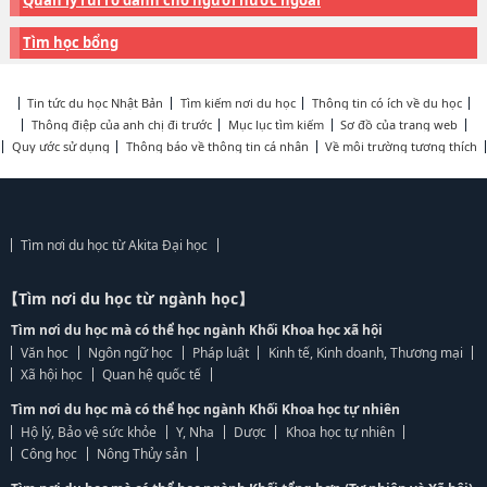
Quản lý rủi ro dành cho người nước ngoài
Tìm học bổng
Tin tức du học Nhật Bản
Tìm kiếm nơi du học
Thông tin có ích về du học
Thông điệp của anh chị đi trước
Mục lục tìm kiếm
Sơ đồ của trang web
Quy ước sử dụng
Thông báo về thông tin cá nhân
Về môi trường tương thích
Tìm nơi du học từ Akita Đại học
【Tìm nơi du học từ ngành học】
Tìm nơi du học mà có thể học ngành Khối Khoa học xã hội
Văn học
Ngôn ngữ học
Pháp luật
Kinh tế, Kinh doanh, Thương mại
Xã hội học
Quan hệ quốc tế
Tìm nơi du học mà có thể học ngành Khối Khoa học tự nhiên
Hộ lý, Bảo vệ sức khỏe
Y, Nha
Dược
Khoa học tự nhiên
Công học
Nông Thủy sản