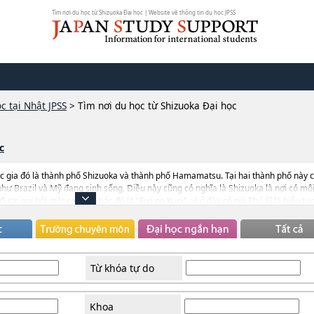
Tìm nơi du học từ Shizuoka Đại học | Website về thông tin du học JPSS
c tại Nhật JPSS
>
Tìm nơi du học từ Shizuoka Đại học
c
ốc gia đó là thành phố Shizuoka và thành phố Hamamatsu. Tại hai thành phố này 
như Brazil và Mỹ đang sinh sống. Điều này cũng có nghĩa là Shizuoka là nơi có mô
ược gọi bởi một cái tên khác đó là "Fuji no Kuni", vì ở đây có núi Phú Sĩ là biểu tư
 nhiều tập đoàn nổi tiếng thế giới như Yamaha, Suzuki, mà khiến cho du học sinh
Từ khóa tự do
Khoa