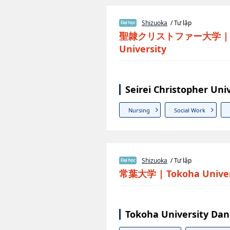
Shizuoka
/ Tư lập
聖隷クリストファー大学
University
Seirei Christopher Uni
Nursing
Social Work
Shizuoka
/ Tư lập
常葉大学
|
Tokoha Univer
Tokoha University Dan