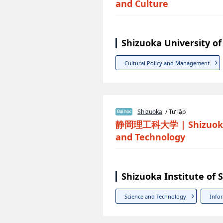
and Culture
Shizuoka University o
Cultural Policy and Management
Shizuoka
/ Tư lập
静岡理工科大学
|
Shizuok
and Technology
Shizuoka Institute of
Science and Technology
Info