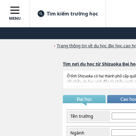
Tìm kiếm trường học
MENU
Trang thông tin về du học đại học,cao họ
Tìm nơi du học từ Shizuoka Đại họ
Ở tỉnh Shizuoka có hai thành phố cấp qu
rất nhiều du học sinh đến từ nhiều nước 
trường tốt cho du học sinh. Shizuoka còn đ
của Nhật Bản. Ngoài ra, ở đây cón có rất
không thể không quan tâm.
Tên trường
Ngành