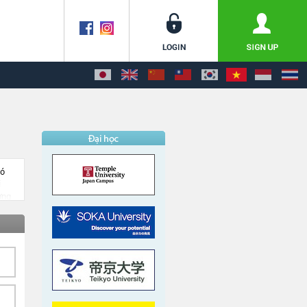
có
i
ợng