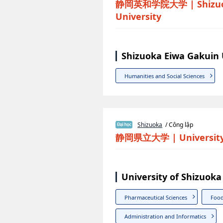
静岡英和学院大学
|
Shizu
University
Shizuoka Eiwa Gakuin 
Humanities and Social Sciences
Shizuoka
/ Công lập
静岡県立大学
|
Universit
University of Shizuok
Pharmaceutical Sciences
Food
Administration and Informatics