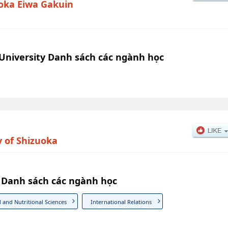
oka Eiwa Gakuin
University Danh sách các ngành học
y of Shizuoka
a Danh sách các ngành học
 and Nutritional Sciences
International Relations