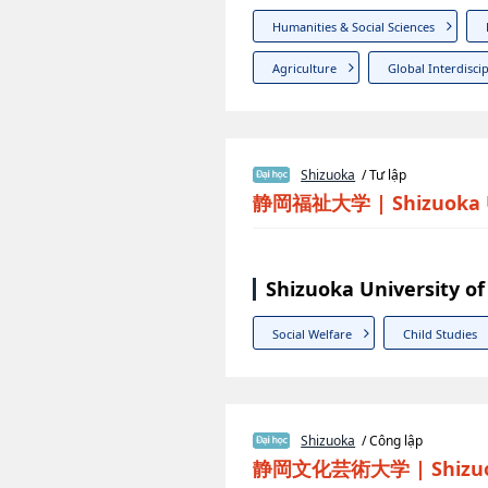
Humanities & Social Sciences
Agriculture
Global Interdisci
Shizuoka
/ Tư lập
静岡福祉大学
|
Shizuoka 
Shizuoka University o
Social Welfare
Child Studies
Shizuoka
/ Công lập
静岡文化芸術大学
|
Shizu