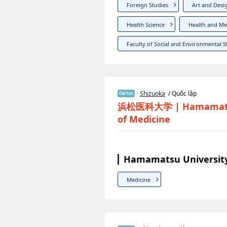
Foreign Studies
Art and Desi
Health Science
Health and Med
Faculty of Social and Environmental S
Shizuoka
/ Quốc lập
浜松医科大学
|
Hamamats
of Medicine
Hamamatsu University
Medicine