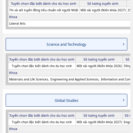
Tuyển chọn đặc biệt dành cho du học sinh
Số lượng tuyển sinh
S
Thi và xét tuyển đồng tiêu chuẩn với người Nhật
Một vài người (Niên khóa 2027)
250
Khoa
Liberal Arts
Science and Technology
Tuyển chọn đặc biệt dành cho du học sinh
Số lượng tuyển sinh
Số n
Tuyển chọn đặc biệt dành cho du học sinh
Một vài người (Niên khóa 2026)
59ngư
Khoa
Materials and Life Sciences
Engineering and Applied Sciences
Information and Comm
Global Studies
Tuyển chọn đặc biệt dành cho du học sinh
Số lượng tuyển sinh
Số n
Tuyển chọn đặc biệt dành cho du học sinh
Một vài người (Niên khóa 2027)
6người
Khoa