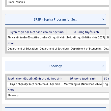
Global Studies
SPSF（Sophia Program for Su...
Tuyển chọn đặc biệt dành cho du học sinh
Số lượng tuyển sinh
S
Thi và xét tuyển đồng tiêu chuẩn với người Nhật
Một vài người (Niên khóa 2027)
263
Khoa
Department of Education
Department of Sociology
Department of Economics
Depar
Theology
Tuyển chọn đặc biệt dành cho du học sinh
Số lượng tuyển sinh
Số n
Tuyển chọn đặc biệt dành cho du học sinh
Một vài người (Niên khóa 2026)
1người
Khoa
Theology