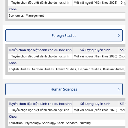
Tuyển chọn đặc biệt dành cho du học sinh
Một vài người (Niên khóa 2026)
10ngư
Khoa
Economics
Management
Foreign Studies
Tuyển chọn đặc biệt dành cho du học sinh
Số lượng tuyển sinh
Số n
Tuyển chọn đặc biệt dành cho du học sinh
Một vài người (Niên khóa 2026)
2người
Khoa
English Studies
German Studies
French Studies
Hispanic Studies
Russian Studies
Human Sciences
Tuyển chọn đặc biệt dành cho du học sinh
Số lượng tuyển sinh
Số n
Tuyển chọn đặc biệt dành cho du học sinh
Một vài người (Niên khóa 2026)
7người
Khoa
Education
Psychology
Sociology
Social Services
Nursing