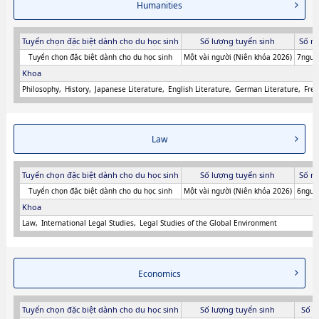
Humanities
Tuyển chọn đặc biệt dành cho du học sinh
Số lượng tuyển sinh
Số n
Tuyển chọn đặc biệt dành cho du học sinh
Một vài người (Niên khóa 2026)
7người
Khoa
Philosophy
History
Japanese Literature
English Literature
German Literature
Fren
Law
Tuyển chọn đặc biệt dành cho du học sinh
Số lượng tuyển sinh
Số n
Tuyển chọn đặc biệt dành cho du học sinh
Một vài người (Niên khóa 2026)
6người
Khoa
Law
International Legal Studies
Legal Studies of the Global Environment
Economics
Tuyển chọn đặc biệt dành cho du học sinh
Số lượng tuyển sinh
Số n