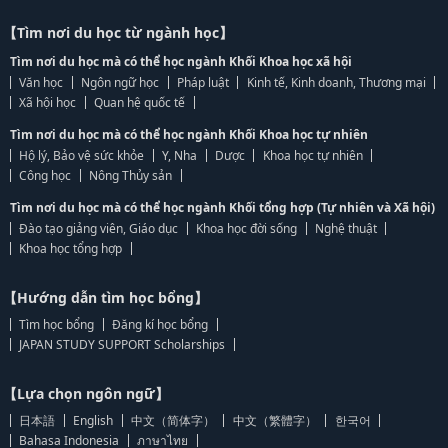
【Tìm nơi du học từ ngành học】
Tìm nơi du học mà có thể học ngành Khối Khoa học xã hội
Văn học
Ngôn ngữ học
Pháp luật
Kinh tế, Kinh doanh, Thương mại
Xã hội học
Quan hệ quốc tế
Tìm nơi du học mà có thể học ngành Khối Khoa học tự nhiên
Hộ lý, Bảo vệ sức khỏe
Y, Nha
Dược
Khoa học tự nhiên
Công học
Nông Thủy sản
Tìm nơi du học mà có thể học ngành Khối tổng hợp (Tự nhiên và Xã hội)
Đào tạo giảng viên, Giáo dục
Khoa học đời sống
Nghệ thuật
Khoa học tổng hợp
【Hướng dẫn tìm học bổng】
Tìm học bổng
Đăng kí học bổng
JAPAN STUDY SUPPORT Scholarships
【Lựa chọn ngôn ngữ】
日本語
English
中文（简体字）
中文（繁體字）
한국어
Bahasa Indonesia
ภาษาไทย