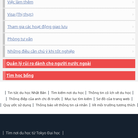
Việc làm thêm
Visa (Thị thực)
Tham gia các hoạt động giao lưu
Phòng tư vấn
Những điều cần chú ý khi tốt nghiệp
Quản lý rủi ro dành cho người nước ngoài
Tìm học bổng
Tin tức du học Nhật Bản
Tìm kiếm nơi du học
Thông tin có ích về du học
Thông điệp của anh chị đi trước
Mục lục tìm kiếm
Sơ đồ của trang web
Quy ước sử dụng
Thông báo về thông tin cá nhân
Về môi trường tương thích
Tìm nơi du học từ Tokyo Đại học