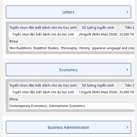
Letters
Tuyển chọn đặc biệt dành cho du học sinh
Số lượng tuyển sinh
Tiền đă
Tuyển chọn đặc biệt dành cho du học sinh
26người (Niên khóa 2026)
35,000 Yên 
Khoa
Shin Buddhism
Buddhist Studies
Philosophy
History
Japanese Language and Litera
Economics
Tuyển chọn đặc biệt dành cho du học sinh
Số lượng tuyển sinh
Tiền đă
Tuyển chọn đặc biệt dành cho du học sinh
12người (Niên khóa 2026)
35,000 Yên 
Khoa
Contemporary Economics
International Economics
Business Administration