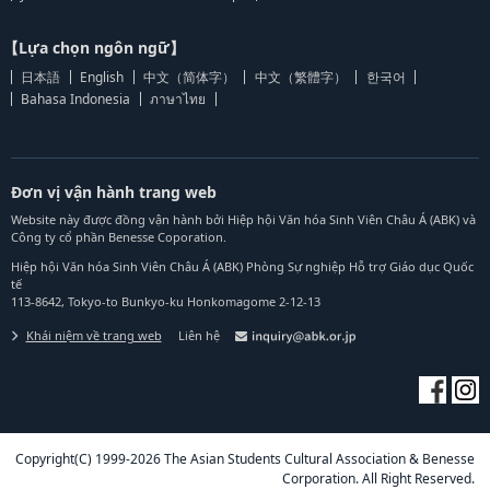
【Lựa chọn ngôn ngữ】
日本語
English
中文（简体字）
中文（繁體字）
한국어
Bahasa Indonesia
ภาษาไทย
Đơn vị vận hành trang web
Website này được đồng vận hành bởi Hiệp hội Văn hóa Sinh Viên Châu Á (ABK) và
Công ty cổ phần Benesse Coporation.
Hiệp hội Văn hóa Sinh Viên Châu Á (ABK) Phòng Sự nghiệp Hỗ trợ Giáo dục Quốc
tế
113-8642, Tokyo-to Bunkyo-ku Honkomagome 2-12-13
Khái niệm về trang web
Liên hệ
Copyright(C) 1999-2026 The Asian Students Cultural Association & Benesse
Corporation. All Right Reserved.