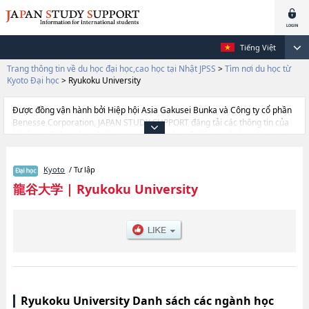
Tiếng Việt
Trang thông tin về du học đại học,cao học tại Nhật JPSS
>
Tìm nơi du học từ
Kyoto Đại học
>
Ryukoku University
Được đồng vận hành bởi Hiệp hội Asia Gakusei Bunka và Công ty cổ phần
Benesse Corporation, JAPAN STUDY SUPPORT đăng tải các thông tin của
khoảng 1.300 trường đại học, cao học, trường đại học ngắn hạn, trường
chuyên môn đang tiếp nhận du học sinh.
Tại đây có đăng các thông tin chi tiết về Ryukoku University, và thông tin
Kyoto
/ Tư lập
cần thiết dành cho du học sinh, như là về các Ngành LettershoặcNgành
EconomicshoặcNgành Business AdministrationhoặcNgành
龍谷大学
|
Ryukoku University
LawhoặcNgành Advanced Science and TechnologyhoặcNgành
SociologyhoặcNgành International StudieshoặcNgành Policy
SciencehoặcNgành AgriculturehoặcNgành Psychology, thông tin về từng
ngành học, thông tin liên quan đến thi tuyển như số lượng tuyển sinh, số
lượng trúng tuyển, cở sở trang thiết bị, hướng dẫn địa điểm v.v...
Ryukoku University Danh sách các ngành học