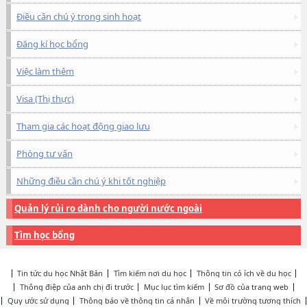
Điều cần chú ý trong sinh hoạt
Đăng kí học bổng
Việc làm thêm
Visa (Thị thực)
Tham gia các hoạt động giao lưu
Phòng tư vấn
Những điều cần chú ý khi tốt nghiệp
Quản lý rủi ro dành cho người nước ngoài
Tìm học bổng
Tin tức du học Nhật Bản
Tìm kiếm nơi du học
Thông tin có ích về du học
Thông điệp của anh chị đi trước
Mục lục tìm kiếm
Sơ đồ của trang web
Quy ước sử dụng
Thông báo về thông tin cá nhân
Về môi trường tương thích