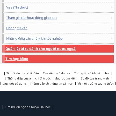
Visa (Thị thực)
Tham gia các hoạt động giao lưu
Phòng tư vấn
Những điều cần chú ý khi tốt nghiệp
Quản lý rủi ro dành cho người nước ngoài
Tìm học bổng
Tin tức du học Nhật Bản
Tìm kiếm nơi du học
Thông tin có ích về du học
Thông điệp của anh chị đi trước
Mục lục tìm kiếm
Sơ đồ của trang web
Quy ước sử dụng
Thông báo về thông tin cá nhân
Về môi trường tương thích
Tìm nơi du học từ Tokyo Đại học