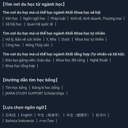
【Tìm nơi du học từ ngành học】
Tìm nơi du học mà có thể học ngành Khối Khoa học xã hội
Văn học
Ngôn ngữ học
Pháp luật
Kinh tế, Kinh doanh, Thương mại
Xã hội học
Quan hệ quốc tế
Tìm nơi du học mà có thể học ngành Khối Khoa học tự nhiên
Hộ lý, Bảo vệ sức khỏe
Y, Nha
Dược
Khoa học tự nhiên
Công học
Nông Thủy sản
Tìm nơi du học mà có thể học ngành Khối tổng hợp (Tự nhiên và Xã hội)
Đào tạo giảng viên, Giáo dục
Khoa học đời sống
Nghệ thuật
Khoa học tổng hợp
【Hướng dẫn tìm học bổng】
Tìm học bổng
Đăng kí học bổng
JAPAN STUDY SUPPORT Scholarships
【Lựa chọn ngôn ngữ】
日本語
English
中文（简体字）
中文（繁體字）
한국어
Bahasa Indonesia
ภาษาไทย