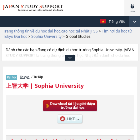
Tiếng Việt
Trang thông tin về du học đại học,cao học tại Nhật JPSS
>
Tìm nơi du học từ
Tokyo Đại học
>
Sophia University
>
Global Studies
Dành cho các bạn đang có dự định du học trường Sophia University. JAPAN
STUDY SUPPORT là trang thông tin về du học Nhật Bản dành cho du học
sinh nước ngoài, được đồng vận hành bởi Hiệp hội Asia Gakusei Bunka và
Công ty cổ phần Benesse Corporation. Trang này đăng các thông tin
Ngành Liberal ArtshoặcNgành Science and TechnologyhoặcNgành Global
Tokyo
/ Tư lập
StudieshoặcNgành SPSF（Sophia Program for Sustainable Futures）
hoặcNgành TheologyhoặcNgành HumanitieshoặcNgành LawhoặcNgành
上智大学
|
Sophia University
EconomicshoặcNgành Foreign StudieshoặcNgành Human Sciences của
Sophia University cũng như thông tin chi tiết về từng ngành học, nên nếu
bạn đang tìm hiểu thông tin du học liên quan tới Sophia University thì hãy
sử dụng trang web này.Ngoài ra còn có cả thông tin của khoảng 1.300
trường đại học, cao học, trường đại học ngắn hạn, trường chuyên môn
đang tiếp nhận du học sinh.