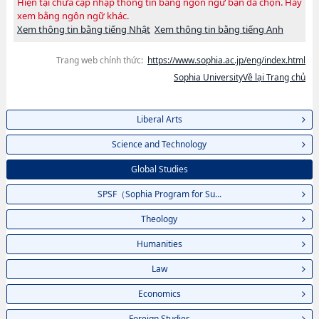
Hiện tại chưa cập nhập thông tin bằng ngôn ngữ bạn đã chọn. Hãy
xem bằng ngôn ngữ khác.
Xem thông tin bằng tiếng Nhật
Xem thông tin bằng tiếng Anh
Trang web chính thức:
https://www.sophia.ac.jp/eng/index.html
Sophia UniversityVề lại Trang chủ
Liberal Arts
Science and Technology
Global Studies
SPSF（Sophia Program for Su...
Theology
Humanities
Law
Economics
Foreign Studies