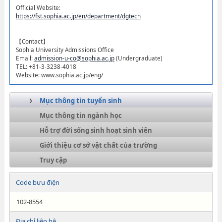
Official Website:
https://fst.sophia.ac.jp/en/department/dgtech
【Contact】
Sophia University Admissions Office
Email:
admission-u-co@sophia.ac.jp
(Undergraduate)
TEL: +81-3-3238-4018
Website: www.sophia.ac.jp/eng/
Mục thông tin tuyển sinh
Mục thông tin ngành học
Hỗ trợ đời sống sinh hoạt sinh viên
Giới thiệu cơ sở vật chất của trường
Truy cập
Code bưu điện
102-8554
Địa chỉ liên hệ