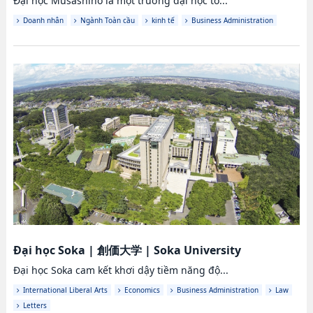
Đại học Musashino là một trường đại học tổ...
Doanh nhân
Ngành Toàn cầu
kinh tế
Business Administration
Đại học Soka
|
創価大学
|
Soka University
Đại học Soka cam kết khơi dậy tiềm năng độ...
International Liberal Arts
Economics
Business Administration
Law
Letters