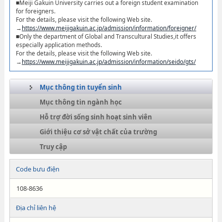
■Meiji Gakuin University carries out a foreign student examination
for foreigners.
For the details, please visit the following Web site.
→
https://www.meijigakuin.ac.jp/admission/information/foreigner/
■Only the department of Global and Transcultural Studies,it offers
especially application methods.
For the details, please visit the following Web site.
→
https://www.meijigakuin.ac.jp/admission/information/seido/gts/
Mục thông tin tuyển sinh
Mục thông tin ngành học
Hỗ trợ đời sống sinh hoạt sinh viên
Giới thiệu cơ sở vật chất của trường
Truy cập
Code bưu điện
108-8636
Địa chỉ liên hệ