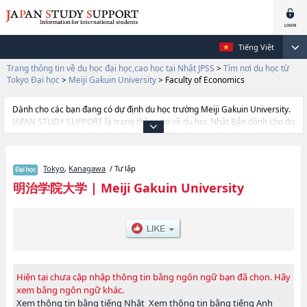
Tiếng Việt
Trang thông tin về du học đại học,cao học tại Nhật JPSS
>
Tìm nơi du học từ
Tokyo Đại học
>
Meiji Gakuin University
>
Faculty of Economics
Dành cho các bạn đang có dự định du học trường Meiji Gakuin University.
JAPAN STUDY SUPPORT là trang thông tin về du học Nhật Bản dành cho du
học sinh nước ngoài, được đồng vận hành bởi Hiệp hội Asia Gakusei Bunka
và Công ty cổ phần Benesse Corporation. Trang này đăng các thông tin
Ngành Faculty of LettershoặcNgành Faculty of EconomicshoặcNgành
Tokyo
,
Kanagawa
/ Tư lập
Faculty of Sociology and Social WorkhoặcNgành Faculty of LawhoặcNgành
Faculty of International StudieshoặcNgành Faculty of
明治学院大学
|
Meiji Gakuin University
PsychologyhoặcNgành Faculty of Mathematical Informatics của Meiji
Gakuin University cũng như thông tin chi tiết về từng ngành học, nên nếu
bạn đang tìm hiểu thông tin du học liên quan tới Meiji Gakuin University thì
hãy sử dụng trang web này.Ngoài ra còn có cả thông tin của khoảng 1.300
trường đại học, cao học, trường đại học ngắn hạn, trường chuyên môn
đang tiếp nhận du học sinh.
Hiện tại chưa cập nhập thông tin bằng ngôn ngữ bạn đã chọn. Hãy
xem bằng ngôn ngữ khác.
Xem thông tin bằng tiếng Nhật
Xem thông tin bằng tiếng Anh