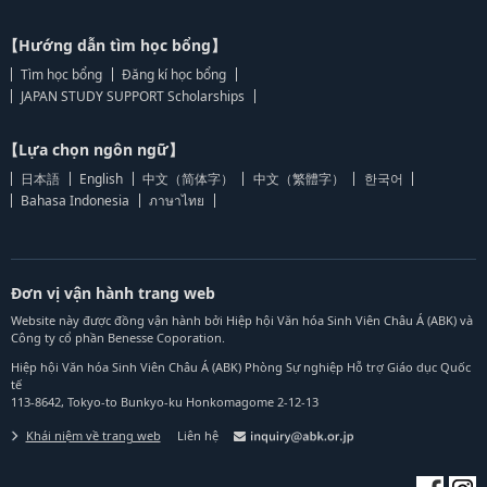
【Hướng dẫn tìm học bổng】
Tìm học bổng
Đăng kí học bổng
JAPAN STUDY SUPPORT Scholarships
【Lựa chọn ngôn ngữ】
日本語
English
中文（简体字）
中文（繁體字）
한국어
Bahasa Indonesia
ภาษาไทย
Đơn vị vận hành trang web
Website này được đồng vận hành bởi Hiệp hội Văn hóa Sinh Viên Châu Á (ABK) và
Công ty cổ phần Benesse Coporation.
Hiệp hội Văn hóa Sinh Viên Châu Á (ABK) Phòng Sự nghiệp Hỗ trợ Giáo dục Quốc
tế
113-8642, Tokyo-to Bunkyo-ku Honkomagome 2-12-13
Khái niệm về trang web
Liên hệ