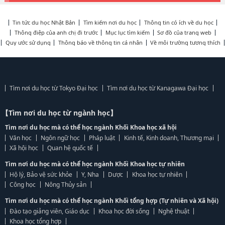
Tin tức du học Nhật Bản
Tìm kiếm nơi du học
Thông tin có ích về du học
Thông điệp của anh chị đi trước
Mục lục tìm kiếm
Sơ đồ của trang web
Quy ước sử dụng
Thông báo về thông tin cá nhân
Về môi trường tương thích
Tìm nơi du học từ Tokyo Đại học
Tìm nơi du học từ Kanagawa Đại học
【Tìm nơi du học từ ngành học】
Tìm nơi du học mà có thể học ngành Khối Khoa học xã hội
Văn học
Ngôn ngữ học
Pháp luật
Kinh tế, Kinh doanh, Thương mại
Xã hội học
Quan hệ quốc tế
Tìm nơi du học mà có thể học ngành Khối Khoa học tự nhiên
Hộ lý, Bảo vệ sức khỏe
Y, Nha
Dược
Khoa học tự nhiên
Công học
Nông Thủy sản
Tìm nơi du học mà có thể học ngành Khối tổng hợp (Tự nhiên và Xã hội)
Đào tạo giảng viên, Giáo dục
Khoa học đời sống
Nghệ thuật
Khoa học tổng hợp