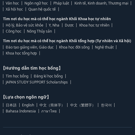
Văn học
Ngôn ngữ học
Pháp luật
Kinh tế, Kinh doanh, Thương mại
Xã hội học
Quan hệ quốc tế
Tìm nơi du học mà có thể học ngành Khối Khoa học tự nhiên
Hộ lý, Bảo vệ sức khỏe
Y, Nha
Dược
Khoa học tự nhiên
Công học
Nông Thủy sản
Tìm nơi du học mà có thể học ngành Khối tổng hợp (Tự nhiên và Xã hội)
Đào tạo giảng viên, Giáo dục
Khoa học đời sống
Nghệ thuật
Khoa học tổng hợp
【Hướng dẫn tìm học bổng】
Tìm học bổng
Đăng kí học bổng
JAPAN STUDY SUPPORT Scholarships
【Lựa chọn ngôn ngữ】
日本語
English
中文（简体字）
中文（繁體字）
한국어
Bahasa Indonesia
ภาษาไทย