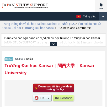
Tiếng Việt
Trang thông tin về du học đại học,cao học tại Nhật JPSS
>
Tìm nơi du học từ
Osaka Đại học
>
Trường Đại học Kansai
>
Business and Commerce
Dành cho các bạn đang có dự định du học trường Trường Đại học Kansai.
JAPAN STUDY SUPPORT là trang thông tin về du học Nhật Bản dành cho du
học sinh nước ngoài, được đồng vận hành bởi Hiệp hội Asia Gakusei Bunka
và Công ty cổ phần Benesse Corporation. Trang này đăng các thông tin
Ngành Khoa dự bị dành cho du học sinh của trường Đại học
Osaka
/ Tư lập
KansaihoặcNgành LettershoặcNgành LawhoặcNgành
EconomicshoặcNgành Business and CommercehoặcNgành
Trường Đại học Kansai
|
関西大学
|
Kansai
SociologyhoặcNgành Policy StudieshoặcNgành Health and Well-
University
beinghoặcNgành InformaticshoặcNgành Safety SciencehoặcNgành
Business Data SciencehoặcNgành Engineering SciencehoặcNgành
Environmental and Urban EngineeringhoặcNgành Chemistry, Materials
and Bioengineering của Trường Đại học Kansai cũng như thông tin chi tiết
về từng ngành học, nên nếu bạn đang tìm hiểu thông tin du học liên quan
tới Trường Đại học Kansai thì hãy sử dụng trang web này.Ngoài ra còn có
cả thông tin của khoảng 1.300 trường đại học, cao học, trường đại học
ngắn hạn, trường chuyên môn đang tiếp nhận du học sinh.