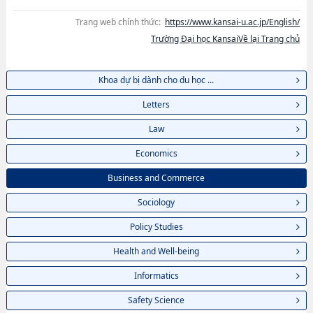
Trang web chính thức:
https://www.kansai-u.ac.jp/English/
Trường Đại học KansaiVề lại Trang chủ
Khoa dự bị dành cho du học ...
Letters
Law
Economics
Business and Commerce
Sociology
Policy Studies
Health and Well-being
Informatics
Safety Science