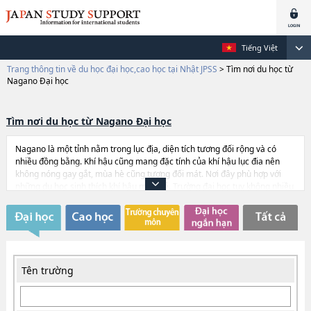
Tiếng Việt
Trang thông tin về du học đại học,cao học tại Nhật JPSS
>
Tìm nơi du học từ
Nagano Đại học
Tìm nơi du học từ Nagano Đại học
Nagano là một tỉnh nằm trong lục địa, diện tích tương đối rộng và có
nhiều đồng bằng. Khí hậu cũng mang đặc tính của khí hậu lục đia nên
không nóng gay gắt, mùa hè cũng tương đối mát. Nơi đây phù hợp với
những du học sinh thích khí hậu mát mẻ. Trường đại học tuy không nhiều
so với Tokyo nhưng đều có môi trường không khí tốt với du học sinh.
Ngoài ra phương tiện giao thông cũng thuận tiện, có thể đi Shinkansen
đến các thành phố lớn như Tokyo. Mùa xuân năm 2015, đường
Shinkansen sẽ được kéo dài về phía Hokuriku, nên giao thông sẽ càng trở
nên thuận tiện hơn.
Tên trường