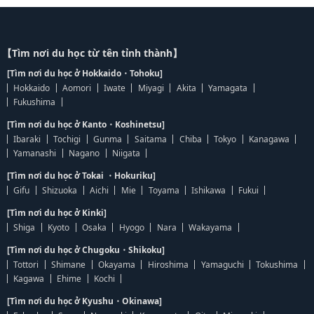
【Tìm nơi du học từ tên tỉnh thành】
[Tìm nơi du học ở Hokkaido・Tohoku]
Hokkaido
Aomori
Iwate
Miyagi
Akita
Yamagata
Fukushima
[Tìm nơi du học ở Kanto・Koshinetsu]
Ibaraki
Tochigi
Gunma
Saitama
Chiba
Tokyo
Kanagawa
Yamanashi
Nagano
Niigata
[Tìm nơi du học ở Tokai ・Hokuriku]
Gifu
Shizuoka
Aichi
Mie
Toyama
Ishikawa
Fukui
[Tìm nơi du học ở Kinki]
Shiga
Kyoto
Osaka
Hyogo
Nara
Wakayama
[Tìm nơi du học ở Chugoku・Shikoku]
Tottori
Shimane
Okayama
Hiroshima
Yamaguchi
Tokushima
Kagawa
Ehime
Kochi
[Tìm nơi du học ở Kyushu・Okinawa]