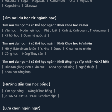
Fukuoka
Saga
Nagasaki
Kumamoto
Oita
Miyazaki
Kagoshima
Okinawa
【Tìm nơi du học từ ngành học】
Tìm nơi du học mà có thể học ngành Khối Khoa học xã hội
Văn học
Ngôn ngữ học
Pháp luật
Kinh tế, Kinh doanh, Thương mại
Xã hội học
Quan hệ quốc tế
Tìm nơi du học mà có thể học ngành Khối Khoa học tự nhiên
Hộ lý, Bảo vệ sức khỏe
Y, Nha
Dược
Khoa học tự nhiên
Công học
Nông Thủy sản
Tìm nơi du học mà có thể học ngành Khối tổng hợp (Tự nhiên và Xã hội)
Đào tạo giảng viên, Giáo dục
Khoa học đời sống
Nghệ thuật
Khoa học tổng hợp
【Hướng dẫn tìm học bổng】
Tìm học bổng
Đăng kí học bổng
JAPAN STUDY SUPPORT Scholarships
【Lựa chọn ngôn ngữ】