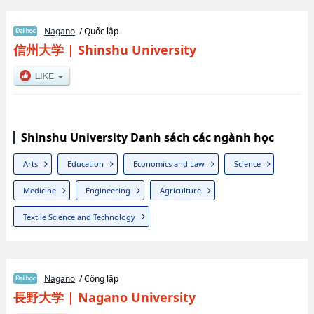
Nagano
/ Quốc lập
信州大学
|
Shinshu University
Shinshu University Danh sách các ngành học
Arts
Education
Economics and Law
Science
Medicine
Engineering
Agriculture
Textile Science and Technology
Nagano
/ Công lập
長野大学
|
Nagano University