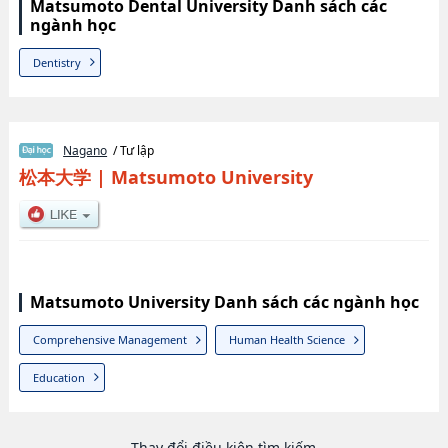
Matsumoto Dental University Danh sách các
ngành học
Dentistry
Nagano
/ Tư lập
松本大学
|
Matsumoto University
Matsumoto University Danh sách các ngành học
Comprehensive Management
Human Health Science
Education
Thay đổi điều kiện tìm kiếm