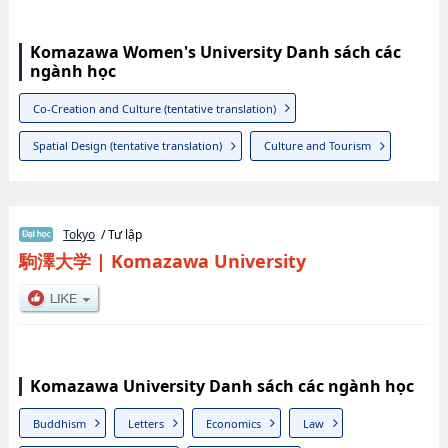
Komazawa Women's University Danh sách các
ngành học
Co-Creation and Culture (tentative translation)
Spatial Design (tentative translation)
Culture and Tourism
Tokyo
/ Tư lập
駒澤大学
|
Komazawa University
Komazawa University Danh sách các ngành học
Buddhism
Letters
Economics
Law