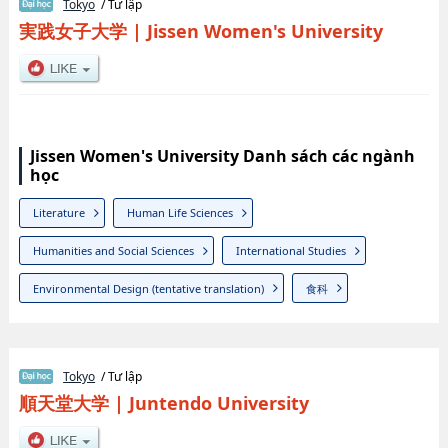
Tokyo
/ Tư lập
実践女子大学
|
Jissen Women's University
Jissen Women's University Danh sách các ngành
học
Literature
Human Life Sciences
Humanities and Social Sciences
International Studies
Environmental Design (tentative translation)
食科
Tokyo
/ Tư lập
順天堂大学
|
Juntendo University