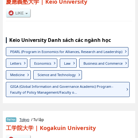
慶應義塾大学
|
Keio University
Keio University Danh sách các ngành học
PEARL (Program in Economics for Alliances, Research and Leadership)
Letters
Economics
Law
Business and Commerce
Medicine
Science and Technology
GIGA (Global Information and Governance Academic) Program -
Faculty of Policy Management/Faculty o...
Tokyo
/ Tư lập
工学院大学
|
Kogakuin University