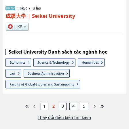
Tokyo
/ Tư lập
成蹊大学
|
Seikei University
Seikei University Danh sách các ngành học
Economics
Science & Technology
Humanities
Law
Business Administration
Faculty of Global Studies and Sustainability
1
2
3
4
5
Thay đổi điều kiện tìm kiếm