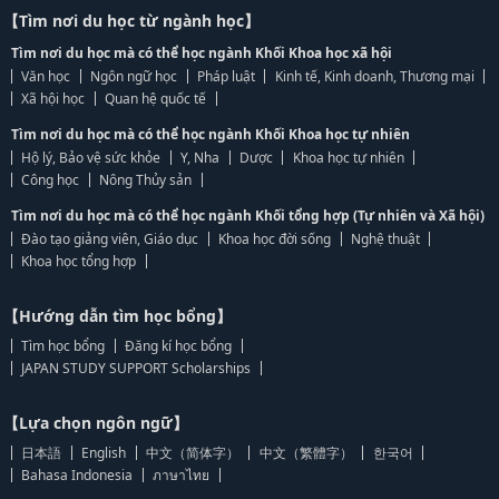
【Tìm nơi du học từ ngành học】
Tìm nơi du học mà có thể học ngành Khối Khoa học xã hội
Văn học
Ngôn ngữ học
Pháp luật
Kinh tế, Kinh doanh, Thương mại
Xã hội học
Quan hệ quốc tế
Tìm nơi du học mà có thể học ngành Khối Khoa học tự nhiên
Hộ lý, Bảo vệ sức khỏe
Y, Nha
Dược
Khoa học tự nhiên
Công học
Nông Thủy sản
Tìm nơi du học mà có thể học ngành Khối tổng hợp (Tự nhiên và Xã hội)
Đào tạo giảng viên, Giáo dục
Khoa học đời sống
Nghệ thuật
Khoa học tổng hợp
【Hướng dẫn tìm học bổng】
Tìm học bổng
Đăng kí học bổng
JAPAN STUDY SUPPORT Scholarships
【Lựa chọn ngôn ngữ】
日本語
English
中文（简体字）
中文（繁體字）
한국어
Bahasa Indonesia
ภาษาไทย