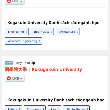
Kogakuin University Danh sách các ngành học
Engineering
Informatics
Architecture
Advanced Engineering
Tokyo
/ Tư lập
國學院大學
|
Kokugakuin University
Kokugakuin University Danh sách các ngành học
Letters
Economics
Law
Shinto Studies