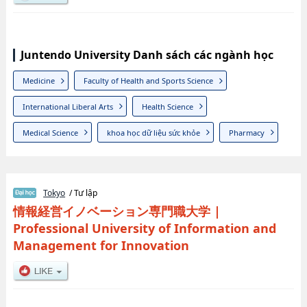
Juntendo University Danh sách các ngành học
Medicine
Faculty of Health and Sports Science
International Liberal Arts
Health Science
Medical Science
khoa học dữ liệu sức khỏe
Pharmacy
Tokyo
/ Tư lập
情報経営イノベーション専門職大学
|
Professional University of Information and
Management for Innovation