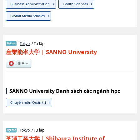
Business Administration
Health Sciences
Global Media Studies
Tokyo
/ Tư lập
産業能率大学
|
SANNO University
SANNO University Danh sách các ngành học
Chuyên môn Quản trị
Tokyo
/ Tư lập
芝浦工業大学
|
Shibaura Institute of