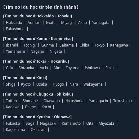
【Tìm nơi du học từ tên tỉnh thành】
[Tìm nơi du học ở Hokkaido・Tohoku]
Hokkaido
Aomori
Iwate
Miyagi
Akita
Yamagata
Fukushima
[Tìm nơi du học ở Kanto・Koshinetsu]
Ibaraki
Tochigi
Gunma
Saitama
Chiba
Tokyo
Kanagawa
Yamanashi
Nagano
Niigata
[Tìm nơi du học ở Tokai ・Hokuriku]
Gifu
Shizuoka
Aichi
Mie
Toyama
Ishikawa
Fukui
[Tìm nơi du học ở Kinki]
Shiga
Kyoto
Osaka
Hyogo
Nara
Wakayama
[Tìm nơi du học ở Chugoku・Shikoku]
Tottori
Shimane
Okayama
Hiroshima
Yamaguchi
Tokushima
Kagawa
Ehime
Kochi
[Tìm nơi du học ở Kyushu・Okinawa]
Fukuoka
Saga
Nagasaki
Kumamoto
Oita
Miyazaki
Kagoshima
Okinawa