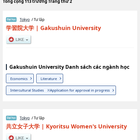
Tổng cộng 113 trường Trang thứ 2
Tokyo
/ Tư lập
学習院大学
|
Gakushuin University
Gakushuin University Danh sách các ngành học
Economics
Literature
Intercultural Studies ※Application for approval in progress
Tokyo
/ Tư lập
共立女子大学
|
Kyoritsu Women's University