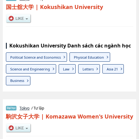
国士舘大学
|
Kokushikan University
Kokushikan University Danh sách các ngành học
Political Science and Economics
Physical Education
Science and Engineering
Law
Letters
Asia 21
Business
Tokyo
/ Tư lập
駒沢女子大学
|
Komazawa Women's University