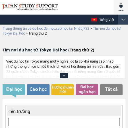
Tiếng Việt
Trang thông tin về du học đại học,cao học tại Nhật JPSS
>
Tìm nơi du học từ
Tokyo Đại học
>
Trang thứ 2
Tìm nơi du học từ Tokyo Đại học
(Trang thứ 2)
Việc du học tại Tokyo mang một ý nghĩa, đó là có khả năng cập nhập
những thông tin có ích để thích ích với xã hội thông tin hiện đại. Bao gồm
23 quận chính, Tokyo có rất nhiều đại học nổi tiếng mang tầm cỡ quốc tế
thu hút nhiều học sinh từ các nước. Ngoài ra Tokyo cũng có nhiều chế độ
hỗ trợ xin việc làm sau khi tốt nghiệp, điểm này cũng là một trong những
điểm thu hút du học sinh. Muốn được phát huy kinh nghiệm du học trong
xã hội quốc tế hoá là mong ước của hầu hết du học sinh. Từ xưa đến nay
các doanh nghiệp cả của Nhật hay nước ngoài đều luôn tìm kiếm nhân
lực có tài năng. Ở các trường đại học các bạn có thể học hỏi kiến thức
hay đúc kết kinh nghiệm như là kỹ năng lập luận hay kỹ năng thảo luận,
Tên trường
điều mà có thể giúp bạn trở thành một nhân lực tài năng.