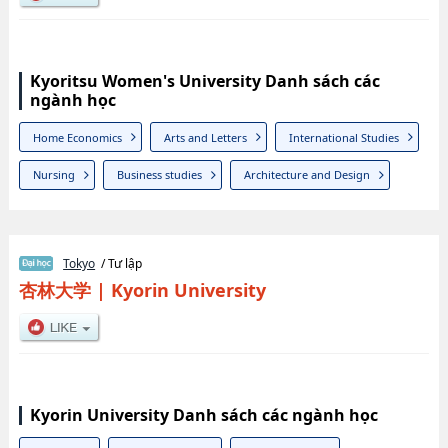
Kyoritsu Women's University Danh sách các
ngành học
Home Economics
Arts and Letters
International Studies
Nursing
Business studies
Architecture and Design
Tokyo
/ Tư lập
杏林大学
|
Kyorin University
Kyorin University Danh sách các ngành học