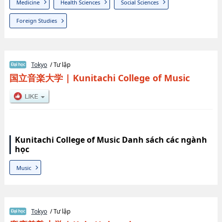
Medicine
Health Sciences
Social Sciences
Foreign Studies
Tokyo
/ Tư lập
国立音楽大学
|
Kunitachi College of Music
Kunitachi College of Music Danh sách các ngành
học
Music
Tokyo
/ Tư lập