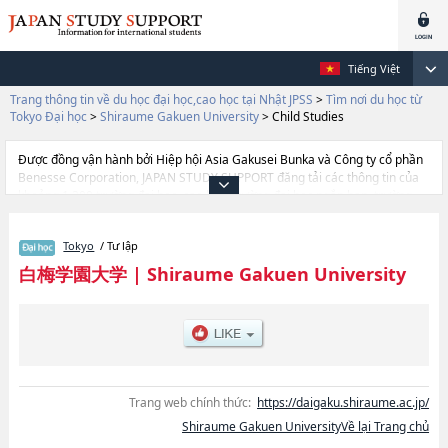
Tiếng Việt
Trang thông tin về du học đại học,cao học tại Nhật JPSS
>
Tìm nơi du học từ
Tokyo Đại học
>
Shiraume Gakuen University
>
Child Studies
Được đồng vận hành bởi Hiệp hội Asia Gakusei Bunka và Công ty cổ phần
Benesse Corporation, JAPAN STUDY SUPPORT đăng tải các thông tin của
khoảng 1.300 trường đại học, cao học, trường đại học ngắn hạn, trường
chuyên môn đang tiếp nhận du học sinh.
Tại đây có đăng các thông tin chi tiết về Shiraume Gakuen University, và
Tokyo
/ Tư lập
thông tin cần thiết dành cho du học sinh, như là về các Ngành Child
Studies, thông tin về từng ngành học, thông tin liên quan đến thi tuyển như
白梅学園大学
|
Shiraume Gakuen University
số lượng tuyển sinh, số lượng trúng tuyển, cở sở trang thiết bị, hướng dẫn
địa điểm v.v...
Trang web chính thức:
https://daigaku.shiraume.ac.jp/
Shiraume Gakuen UniversityVề lại Trang chủ