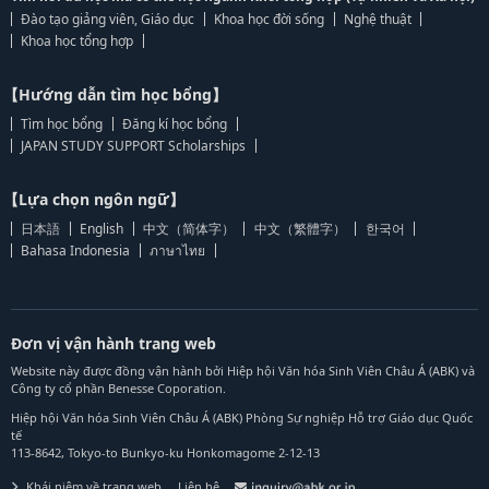
Đào tạo giảng viên, Giáo dục
Khoa học đời sống
Nghệ thuật
Khoa học tổng hợp
【Hướng dẫn tìm học bổng】
Tìm học bổng
Đăng kí học bổng
JAPAN STUDY SUPPORT Scholarships
【Lựa chọn ngôn ngữ】
日本語
English
中文（简体字）
中文（繁體字）
한국어
Bahasa Indonesia
ภาษาไทย
Đơn vị vận hành trang web
Website này được đồng vận hành bởi Hiệp hội Văn hóa Sinh Viên Châu Á (ABK) và
Công ty cổ phần Benesse Coporation.
Hiệp hội Văn hóa Sinh Viên Châu Á (ABK) Phòng Sự nghiệp Hỗ trợ Giáo dục Quốc
tế
113-8642, Tokyo-to Bunkyo-ku Honkomagome 2-12-13
Khái niệm về trang web
Liên hệ