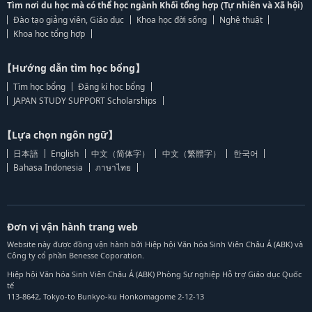
Tìm nơi du học mà có thể học ngành Khối tổng hợp (Tự nhiên và Xã hội)
Đào tạo giảng viên, Giáo dục
Khoa học đời sống
Nghệ thuật
Khoa học tổng hợp
【Hướng dẫn tìm học bổng】
Tìm học bổng
Đăng kí học bổng
JAPAN STUDY SUPPORT Scholarships
【Lựa chọn ngôn ngữ】
日本語
English
中文（简体字）
中文（繁體字）
한국어
Bahasa Indonesia
ภาษาไทย
Đơn vị vận hành trang web
Website này được đồng vận hành bởi Hiệp hội Văn hóa Sinh Viên Châu Á (ABK) và
Công ty cổ phần Benesse Coporation.
Hiệp hội Văn hóa Sinh Viên Châu Á (ABK) Phòng Sự nghiệp Hỗ trợ Giáo dục Quốc
tế
113-8642, Tokyo-to Bunkyo-ku Honkomagome 2-12-13