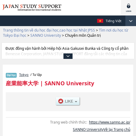
Tiếng Việt
Trang thông tin về du học đại học,cao học tại Nhật JPSS
>
Tìm nơi du học từ
Tokyo Đại học
>
SANNO University
>
Chuyên môn Quản trị
Được đồng vận hành bởi Hiệp hội Asia Gakusei Bunka và Công ty cổ phần
Benesse Corporation, JAPAN STUDY SUPPORT đăng tải các thông tin của
khoảng 1.300 trường đại học, cao học, trường đại học ngắn hạn, trường
chuyên môn đang tiếp nhận du học sinh.
Tại đây có đăng các thông tin chi tiết về SANNO University, và thông tin
Tokyo
/ Tư lập
cần thiết dành cho du học sinh, như là về các Ngành Chuyên môn Quản trị
, thông tin về từng ngành học, thông tin liên quan đến thi tuyển như số
産業能率大学
|
SANNO University
lượng tuyển sinh, số lượng trúng tuyển, cở sở trang thiết bị, hướng dẫn địa
điểm v.v...
Trang web chính thức:
https://www.sanno.ac.jp/
SANNO UniversityVề lại Trang chủ