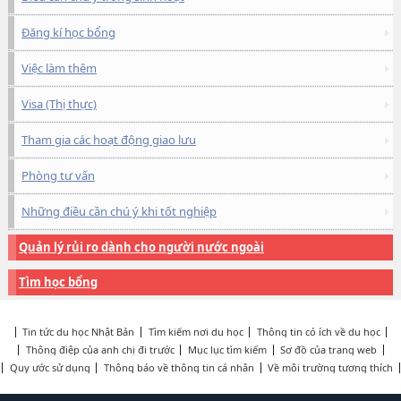
Đăng kí học bổng
Việc làm thêm
Visa (Thị thực)
Tham gia các hoạt động giao lưu
Phòng tư vấn
Những điều cần chú ý khi tốt nghiệp
Quản lý rủi ro dành cho người nước ngoài
Tìm học bổng
Tin tức du học Nhật Bản
Tìm kiếm nơi du học
Thông tin có ích về du học
Thông điệp của anh chị đi trước
Mục lục tìm kiếm
Sơ đồ của trang web
Quy ước sử dụng
Thông báo về thông tin cá nhân
Về môi trường tương thích