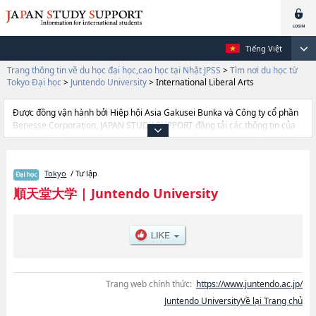
Tiếng Việt
Trang thông tin về du học đại học,cao học tại Nhật JPSS
>
Tìm nơi du học từ
Tokyo Đại học
>
Juntendo University
>
International Liberal Arts
Được đồng vận hành bởi Hiệp hội Asia Gakusei Bunka và Công ty cổ phần
Benesse Corporation, JAPAN STUDY SUPPORT đăng tải các thông tin của
khoảng 1.300 trường đại học, cao học, trường đại học ngắn hạn, trường
chuyên môn đang tiếp nhận du học sinh.
Tại đây có đăng các thông tin chi tiết về Juntendo University, và thông tin
Tokyo
/ Tư lập
cần thiết dành cho du học sinh, như là về các Ngành MedicinehoặcNgành
Faculty of Health and Sports SciencehoặcNgành International Liberal
順天堂大学
|
Juntendo University
ArtshoặcNgành Health SciencehoặcNgành Medical SciencehoặcNgành
khoa học dữ liệu sức khỏehoặcNgành Pharmacy, thông tin về từng ngành
học, thông tin liên quan đến thi tuyển như số lượng tuyển sinh, số lượng
trúng tuyển, cở sở trang thiết bị, hướng dẫn địa điểm v.v...
Trang web chính thức:
https://www.juntendo.ac.jp/
Juntendo UniversityVề lại Trang chủ