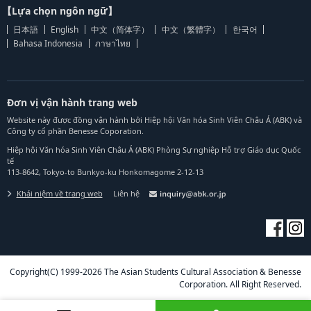
【Lựa chọn ngôn ngữ】
日本語
English
中文（简体字）
中文（繁體字）
한국어
Bahasa Indonesia
ภาษาไทย
Đơn vị vận hành trang web
Website này được đồng vận hành bởi Hiệp hội Văn hóa Sinh Viên Châu Á (ABK) và
Công ty cổ phần Benesse Coporation.
Hiệp hội Văn hóa Sinh Viên Châu Á (ABK) Phòng Sự nghiệp Hỗ trợ Giáo dục Quốc
tế
113-8642, Tokyo-to Bunkyo-ku Honkomagome 2-12-13
Khái niệm về trang web
Liên hệ
Copyright(C) 1999-2026 The Asian Students Cultural Association & Benesse
Corporation. All Right Reserved.