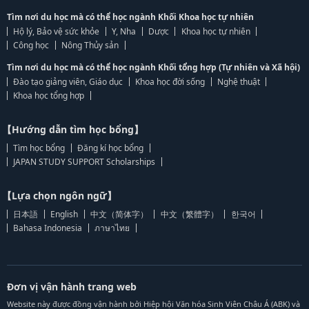
Tìm nơi du học mà có thể học ngành Khối Khoa học tự nhiên
Hộ lý, Bảo vệ sức khỏe
Y, Nha
Dược
Khoa học tự nhiên
Công học
Nông Thủy sản
Tìm nơi du học mà có thể học ngành Khối tổng hợp (Tự nhiên và Xã hội)
Đào tạo giảng viên, Giáo dục
Khoa học đời sống
Nghệ thuật
Khoa học tổng hợp
【Hướng dẫn tìm học bổng】
Tìm học bổng
Đăng kí học bổng
JAPAN STUDY SUPPORT Scholarships
【Lựa chọn ngôn ngữ】
日本語
English
中文（简体字）
中文（繁體字）
한국어
Bahasa Indonesia
ภาษาไทย
Đơn vị vận hành trang web
Website này được đồng vận hành bởi Hiệp hội Văn hóa Sinh Viên Châu Á (ABK) và