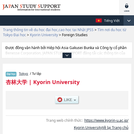
Tiếng Việt
Trang thông tin về du học đại học,cao học tại Nhật JPSS
>
Tìm nơi du học từ
Tokyo Đại học
>
Kyorin University
>
Foreign Studies
Được đồng vận hành bởi Hiệp hội Asia Gakusei Bunka và Công ty cổ phần
Benesse Corporation, JAPAN STUDY SUPPORT đăng tải các thông tin của
khoảng 1.300 trường đại học, cao học, trường đại học ngắn hạn, trường
chuyên môn đang tiếp nhận du học sinh.
Tại đây có đăng các thông tin chi tiết về Kyorin University, và thông tin cần
Tokyo
/ Tư lập
thiết dành cho du học sinh, như là về các Ngành MedicinehoặcNgành
Health ScienceshoặcNgành Social ScienceshoặcNgành Foreign Studies,
杏林大学
|
Kyorin University
thông tin về từng ngành học, thông tin liên quan đến thi tuyển như số
lượng tuyển sinh, số lượng trúng tuyển, cở sở trang thiết bị, hướng dẫn địa
điểm v.v...
Trang web chính thức:
https://www.kyorin-u.ac.jp/
Kyorin UniversityVề lại Trang chủ