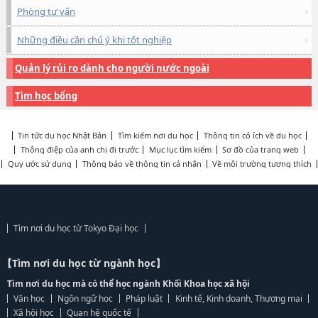
Phòng tư vấn
Những điều cần chú ý khi tốt nghiệp
Quản lý rủi ro dành cho người nước ngoài
Tìm học bổng
Tin tức du học Nhật Bản
Tìm kiếm nơi du học
Thông tin có ích về du học
Thông điệp của anh chị đi trước
Mục lục tìm kiếm
Sơ đồ của trang web
Quy ước sử dụng
Thông báo về thông tin cá nhân
Về môi trường tương thích
Tìm nơi du học từ Tokyo Đại học
【Tìm nơi du học từ ngành học】
Tìm nơi du học mà có thể học ngành Khối Khoa học xã hội
Văn học
Ngôn ngữ học
Pháp luật
Kinh tế, Kinh doanh, Thương mại
Xã hội học
Quan hệ quốc tế