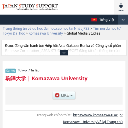
Tiếng Việt
Trang thông tin về du học đại học,cao học tại Nhật JPSS
>
Tìm nơi du học từ
Tokyo Đại học
>
Komazawa University
>
Global Media Studies
Được đồng vận hành bởi Hiệp hội Asia Gakusei Bunka và Công ty cổ phần
Benesse Corporation, JAPAN STUDY SUPPORT đăng tải các thông tin của
khoảng 1.300 trường đại học, cao học, trường đại học ngắn hạn, trường
chuyên môn đang tiếp nhận du học sinh.
Tại đây có đăng các thông tin chi tiết về Komazawa University, và thông tin
Tokyo
/ Tư lập
cần thiết dành cho du học sinh, như là về các Ngành BuddhismhoặcNgành
LettershoặcNgành EconomicshoặcNgành LawhoặcNgành Business
駒澤大学
|
Komazawa University
AdministrationhoặcNgành Health ScienceshoặcNgành Global Media
Studies, thông tin về từng ngành học, thông tin liên quan đến thi tuyển như
số lượng tuyển sinh, số lượng trúng tuyển, cở sở trang thiết bị, hướng dẫn
địa điểm v.v...
Trang web chính thức:
https://www.komazawa-u.ac.jp/
Komazawa UniversityVề lại Trang chủ