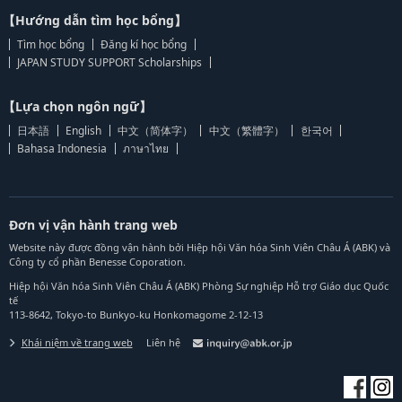
【Hướng dẫn tìm học bổng】
Tìm học bổng
Đăng kí học bổng
JAPAN STUDY SUPPORT Scholarships
【Lựa chọn ngôn ngữ】
日本語
English
中文（简体字）
中文（繁體字）
한국어
Bahasa Indonesia
ภาษาไทย
Đơn vị vận hành trang web
Website này được đồng vận hành bởi Hiệp hội Văn hóa Sinh Viên Châu Á (ABK) và
Công ty cổ phần Benesse Coporation.
Hiệp hội Văn hóa Sinh Viên Châu Á (ABK) Phòng Sự nghiệp Hỗ trợ Giáo dục Quốc
tế
113-8642, Tokyo-to Bunkyo-ku Honkomagome 2-12-13
Khái niệm về trang web
Liên hệ