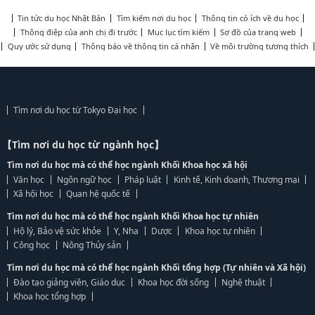
Tin tức du học Nhật Bản
Tìm kiếm nơi du học
Thông tin có ích về du học
Thông điệp của anh chị đi trước
Mục lục tìm kiếm
Sơ đồ của trang web
Quy ước sử dụng
Thông báo về thông tin cá nhân
Về môi trường tương thích
Tìm nơi du học từ Tokyo Đại học
【Tìm nơi du học từ ngành học】
Tìm nơi du học mà có thể học ngành Khối Khoa học xã hội
Văn học
Ngôn ngữ học
Pháp luật
Kinh tế, Kinh doanh, Thương mại
Xã hội học
Quan hệ quốc tế
Tìm nơi du học mà có thể học ngành Khối Khoa học tự nhiên
Hộ lý, Bảo vệ sức khỏe
Y, Nha
Dược
Khoa học tự nhiên
Công học
Nông Thủy sản
Tìm nơi du học mà có thể học ngành Khối tổng hợp (Tự nhiên và Xã hội)
Đào tạo giảng viên, Giáo dục
Khoa học đời sống
Nghệ thuật
Khoa học tổng hợp