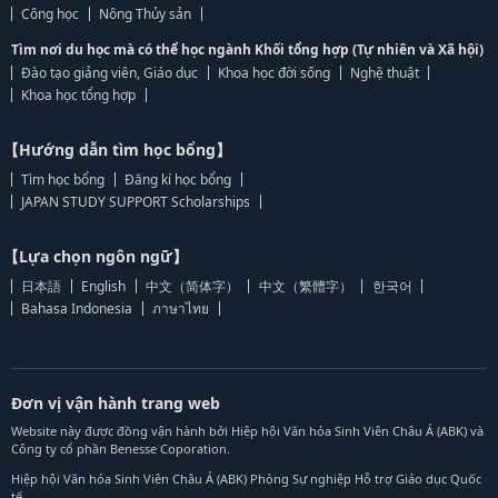
Công học
Nông Thủy sản
Tìm nơi du học mà có thể học ngành Khối tổng hợp (Tự nhiên và Xã hội)
Đào tạo giảng viên, Giáo dục
Khoa học đời sống
Nghệ thuật
Khoa học tổng hợp
【Hướng dẫn tìm học bổng】
Tìm học bổng
Đăng kí học bổng
JAPAN STUDY SUPPORT Scholarships
【Lựa chọn ngôn ngữ】
日本語
English
中文（简体字）
中文（繁體字）
한국어
Bahasa Indonesia
ภาษาไทย
Đơn vị vận hành trang web
Website này được đồng vận hành bởi Hiệp hội Văn hóa Sinh Viên Châu Á (ABK) và
Công ty cổ phần Benesse Coporation.
Hiệp hội Văn hóa Sinh Viên Châu Á (ABK) Phòng Sự nghiệp Hỗ trợ Giáo dục Quốc
tế