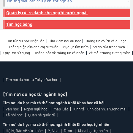
Những điều cần chú ý khi tốt nghiệp
Quản lý rủi ro dành cho người nước ngoài
Tìm học bổng
Tin tức du học Nhật Bản
Tìm kiếm nơi du học
Thông tin có ích về du học
Thông điệp của anh chị đi trước
Mục lục tìm kiếm
Sơ đồ của trang web
Quy ước sử dụng
Thông báo về thông tin cá nhân
Về môi trường tương thích
Tìm nơi du học từ Tokyo Đại học
【Tìm nơi du học từ ngành học】
Tìm nơi du học mà có thể học ngành Khối Khoa học xã hội
Văn học
Ngôn ngữ học
Pháp luật
Kinh tế, Kinh doanh, Thương mại
Xã hội học
Quan hệ quốc tế
Tìm nơi du học mà có thể học ngành Khối Khoa học tự nhiên
Hộ lý, Bảo vệ sức khỏe
Y, Nha
Dược
Khoa học tự nhiên