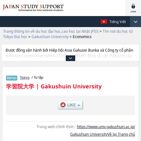
Tiếng Việt
Trang thông tin về du học đại học,cao học tại Nhật JPSS
>
Tìm nơi du học từ
Tokyo Đại học
>
Gakushuin University
>
Economics
Được đồng vận hành bởi Hiệp hội Asia Gakusei Bunka và Công ty cổ phần
Benesse Corporation, JAPAN STUDY SUPPORT đăng tải các thông tin của
khoảng 1.300 trường đại học, cao học, trường đại học ngắn hạn, trường
chuyên môn đang tiếp nhận du học sinh.
Tại đây có đăng các thông tin chi tiết về Gakushuin University, và thông tin
Tokyo
/ Tư lập
cần thiết dành cho du học sinh, như là về các Ngành
EconomicshoặcNgành LiteraturehoặcNgành Intercultural Studies
学習院大学
|
Gakushuin University
※Application for approval in progress, thông tin về từng ngành học, thông
tin liên quan đến thi tuyển như số lượng tuyển sinh, số lượng trúng tuyển,
cở sở trang thiết bị, hướng dẫn địa điểm v.v...
Trang web chính thức:
https://www.univ.gakushuin.ac.jp/
Gakushuin UniversityVề lại Trang chủ