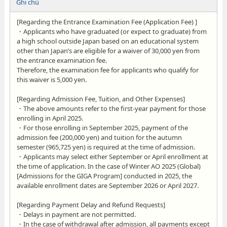
Ghi chú
[Regarding the Entrance Examination Fee (Application Fee) ]
・Applicants who have graduated (or expect to graduate) from
a high school outside Japan based on an educational system
other than Japan’s are eligible for a waiver of 30,000 yen from
the entrance examination fee.
Therefore, the examination fee for applicants who qualify for
this waiver is 5,000 yen.
[Regarding Admission Fee, Tuition, and Other Expenses]
・The above amounts refer to the first-year payment for those
enrolling in April 2025.
・For those enrolling in September 2025, payment of the
admission fee (200,000 yen) and tuition for the autumn
semester (965,725 yen) is required at the time of admission.
・Applicants may select either September or April enrollment at
the time of application. In the case of Winter AO 2025 (Global)
[Admissions for the GIGA Program] conducted in 2025, the
available enrollment dates are September 2026 or April 2027.
[Regarding Payment Delay and Refund Requests]
・Delays in payment are not permitted.
・In the case of withdrawal after admission, all payments except