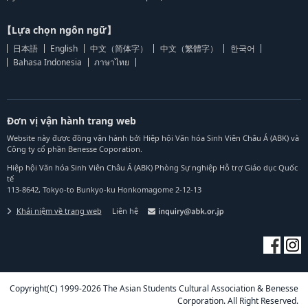
【Lựa chọn ngôn ngữ】
日本語
English
中文（简体字）
中文（繁體字）
한국어
Bahasa Indonesia
ภาษาไทย
Đơn vị vận hành trang web
Website này được đồng vận hành bởi Hiệp hội Văn hóa Sinh Viên Châu Á (ABK) và
Công ty cổ phần Benesse Coporation.
Hiệp hội Văn hóa Sinh Viên Châu Á (ABK) Phòng Sự nghiệp Hỗ trợ Giáo dục Quốc
tế
113-8642, Tokyo-to Bunkyo-ku Honkomagome 2-12-13
Khái niệm về trang web
Liên hệ
Copyright(C) 1999-2026 The Asian Students Cultural Association & Benesse
Corporation. All Right Reserved.