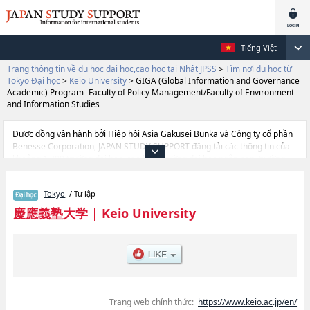
Tiếng Việt
Trang thông tin về du học đại học,cao học tại Nhật JPSS
>
Tìm nơi du học từ
Tokyo Đại học
>
Keio University
>
GIGA (Global Information and Governance
Academic) Program -Faculty of Policy Management/Faculty of Environment
and Information Studies
Được đồng vận hành bởi Hiệp hội Asia Gakusei Bunka và Công ty cổ phần
Benesse Corporation, JAPAN STUDY SUPPORT đăng tải các thông tin của
khoảng 1.300 trường đại học, cao học, trường đại học ngắn hạn, trường
chuyên môn đang tiếp nhận du học sinh.
Tại đây có đăng các thông tin chi tiết về Keio University, và thông tin cần
Tokyo
/ Tư lập
thiết dành cho du học sinh, như là về các Ngành PEARL (Program in
Economics for Alliances, Research and Leadership)hoặcNgành
慶應義塾大学
|
Keio University
LettershoặcNgành EconomicshoặcNgành LawhoặcNgành Business and
CommercehoặcNgành MedicinehoặcNgành Science and
TechnologyhoặcNgành GIGA (Global Information and Governance
Academic) Program -Faculty of Policy Management/Faculty of
Environment and Information Studies, thông tin về từng ngành học, thông
tin liên quan đến thi tuyển như số lượng tuyển sinh, số lượng trúng tuyển,
cở sở trang thiết bị, hướng dẫn địa điểm v.v...
Trang web chính thức:
https://www.keio.ac.jp/en/