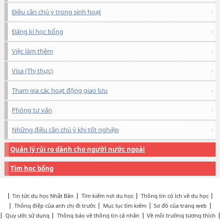
Điều cần chú ý trong sinh hoạt
Đăng kí học bổng
Việc làm thêm
Visa (Thị thực)
Tham gia các hoạt động giao lưu
Phòng tư vấn
Những điều cần chú ý khi tốt nghiệp
Quản lý rủi ro dành cho người nước ngoài
Tìm học bổng
Tin tức du học Nhật Bản
Tìm kiếm nơi du học
Thông tin có ích về du học
Thông điệp của anh chị đi trước
Mục lục tìm kiếm
Sơ đồ của trang web
Quy ước sử dụng
Thông báo về thông tin cá nhân
Về môi trường tương thích