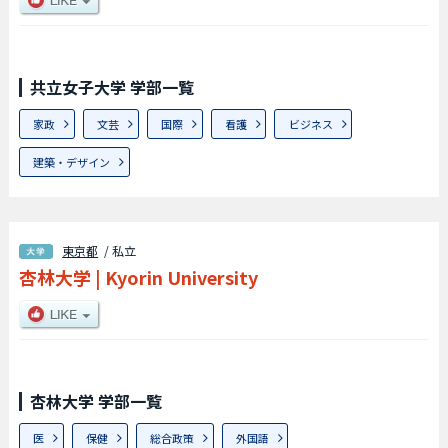
共立女子大学 学部一覧
家政
文芸
国際
看護
ビジネス
建築・デザイン
東京都
/ 私立
杏林大学
|
Kyorin University
杏林大学 学部一覧
医
保健
総合政策
外国語