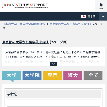
日本語
日本の大学、大学院留学情報JPSS
>
東京都の大学から留学先を探す
>
2ページ
目
東京都の大学から留学先を探す
(2ページ目)
東京都に留学するという事は、情報化社会に対応出来るだけの有益な情報
を日々得る事が可能だということを意味します。中でも２３区内には世界
的にも有名な大学が数多く存在する事も、留学希望者にとっては見逃せま
せん。様々な有名企業への就職サポートも、選択をする上で重要なポイン
トとなります。折角の留学経験ですから、経験をグローバル社会で活かし
ていきたいのは、多くの留学生が望んでいる事です。外資系であろうと日
系であろうと、優秀な人材が常に求められていることは、今も昔も変わり
ません。留学生達は、大学でディスカッションや論文作成などを経験し、
グローバル社会の第一線に立つリーダーとして活躍する為の能力を身に着
学校名
けることができます。