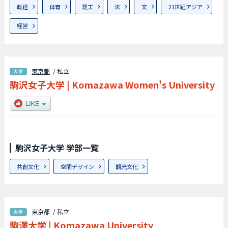
政経
体育
理工
法
文
21世紀アジア
経営
東京都
/ 私立
駒沢女子大学
|
Komazawa Women's University
駒沢女子大学 学部一覧
共創文化
空間デザイン
観光文化
東京都
/ 私立
駒澤大学
|
Komazawa University