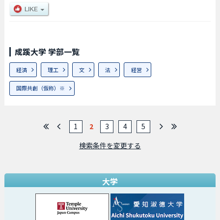
成蹊大学 学部一覧
経済
理工
文
法
経営
国際共創（仮称）※
1
2
3
4
5
検索条件を変更する
大学