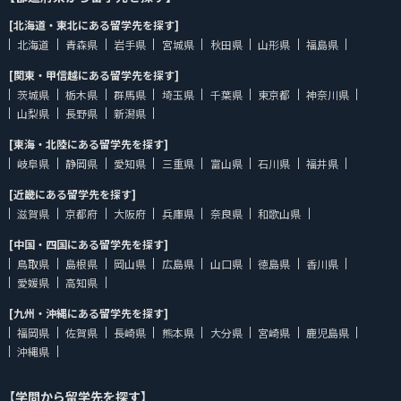
[北海道・東北にある留学先を探す]
北海道
青森県
岩手県
宮城県
秋田県
山形県
福島県
[関東・甲信越にある留学先を探す]
茨城県
栃木県
群馬県
埼玉県
千葉県
東京都
神奈川県
山梨県
長野県
新潟県
[東海・北陸にある留学先を探す]
岐阜県
静岡県
愛知県
三重県
富山県
石川県
福井県
[近畿にある留学先を探す]
滋賀県
京都府
大阪府
兵庫県
奈良県
和歌山県
[中国・四国にある留学先を探す]
鳥取県
島根県
岡山県
広島県
山口県
徳島県
香川県
愛媛県
高知県
[九州・沖縄にある留学先を探す]
福岡県
佐賀県
長崎県
熊本県
大分県
宮崎県
鹿児島県
沖縄県
【学問から留学先を探す】