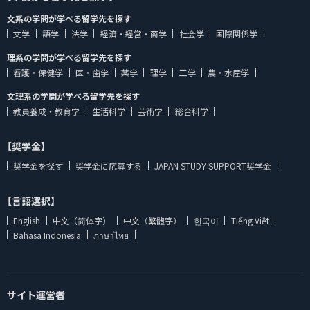
文系の学問が学べる留学先を探す
文学
語学
法学
経済・経営・商学
社会学
国際関係学
理系の学問が学べる留学先を探す
看護・保健学
医・歯学
薬学
理学
工学
農・水産学
文理系の学問が学べる留学先を探す
教員養成・教育学
生活科学
芸術学
総合科学
【奨学金】
奨学金を探す
奨学金に応募する
JAPAN STUDY SUPPORT奨学金
【言語選択】
English
中文（简体字）
中文（繁體字）
한국어
Tiếng Việt
Bahasa Indonesia
ภาษาไทย
サイト運営者