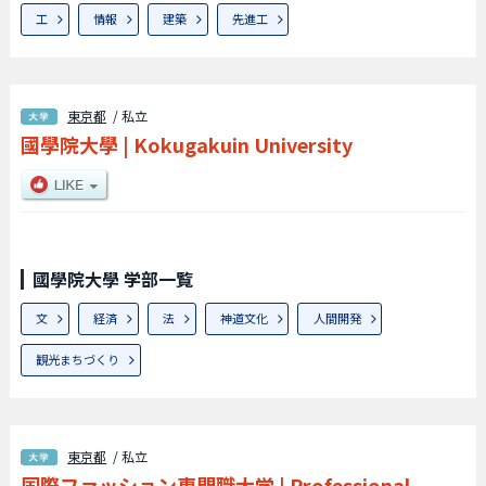
工
情報
建築
先進工
東京都
/ 私立
國學院大學
|
Kokugakuin University
國學院大學 学部一覧
文
経済
法
神道文化
人間開発
観光まちづくり
東京都
/ 私立
国際ファッション専門職大学
|
Professional