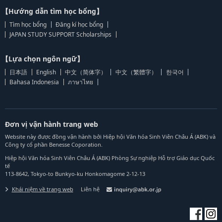
【Hướng dẫn tìm học bổng】
Tìm học bổng
Đăng kí học bổng
JAPAN STUDY SUPPORT Scholarships
【Lựa chọn ngôn ngữ】
日本語
English
中文（简体字）
中文（繁體字）
한국어
Bahasa Indonesia
ภาษาไทย
Đơn vị vận hành trang web
Website này được đồng vận hành bởi Hiệp hội Văn hóa Sinh Viên Châu Á (ABK) và
Công ty cổ phần Benesse Coporation.
Hiệp hội Văn hóa Sinh Viên Châu Á (ABK) Phòng Sự nghiệp Hỗ trợ Giáo dục Quốc
tế
113-8642, Tokyo-to Bunkyo-ku Honkomagome 2-12-13
Khái niệm về trang web
Liên hệ