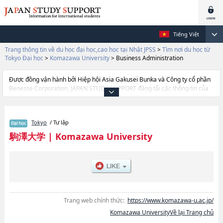
Tiếng Việt
Trang thông tin về du học đại học,cao học tại Nhật JPSS
>
Tìm nơi du học từ
Tokyo Đại học
>
Komazawa University
>
Business Administration
Được đồng vận hành bởi Hiệp hội Asia Gakusei Bunka và Công ty cổ phần
Benesse Corporation, JAPAN STUDY SUPPORT đăng tải các thông tin của
khoảng 1.300 trường đại học, cao học, trường đại học ngắn hạn, trường
chuyên môn đang tiếp nhận du học sinh.
Tại đây có đăng các thông tin chi tiết về Komazawa University, và thông tin
Tokyo
/ Tư lập
cần thiết dành cho du học sinh, như là về các Ngành BuddhismhoặcNgành
LettershoặcNgành EconomicshoặcNgành LawhoặcNgành Business
駒澤大学
|
Komazawa University
AdministrationhoặcNgành Health ScienceshoặcNgành Global Media
Studies, thông tin về từng ngành học, thông tin liên quan đến thi tuyển như
số lượng tuyển sinh, số lượng trúng tuyển, cở sở trang thiết bị, hướng dẫn
địa điểm v.v...
Trang web chính thức:
https://www.komazawa-u.ac.jp/
Komazawa UniversityVề lại Trang chủ