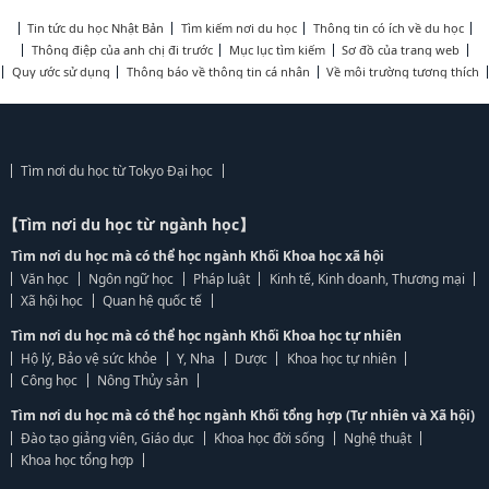
Tin tức du học Nhật Bản
Tìm kiếm nơi du học
Thông tin có ích về du học
Thông điệp của anh chị đi trước
Mục lục tìm kiếm
Sơ đồ của trang web
Quy ước sử dụng
Thông báo về thông tin cá nhân
Về môi trường tương thích
Tìm nơi du học từ Tokyo Đại học
【Tìm nơi du học từ ngành học】
Tìm nơi du học mà có thể học ngành Khối Khoa học xã hội
Văn học
Ngôn ngữ học
Pháp luật
Kinh tế, Kinh doanh, Thương mại
Xã hội học
Quan hệ quốc tế
Tìm nơi du học mà có thể học ngành Khối Khoa học tự nhiên
Hộ lý, Bảo vệ sức khỏe
Y, Nha
Dược
Khoa học tự nhiên
Công học
Nông Thủy sản
Tìm nơi du học mà có thể học ngành Khối tổng hợp (Tự nhiên và Xã hội)
Đào tạo giảng viên, Giáo dục
Khoa học đời sống
Nghệ thuật
Khoa học tổng hợp