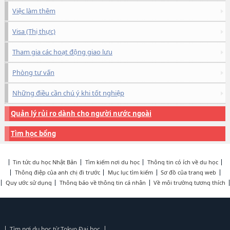
Việc làm thêm
Visa (Thị thực)
Tham gia các hoạt động giao lưu
Phòng tư vấn
Những điều cần chú ý khi tốt nghiệp
Quản lý rủi ro dành cho người nước ngoài
Tìm học bổng
Tin tức du học Nhật Bản
Tìm kiếm nơi du học
Thông tin có ích về du học
Thông điệp của anh chị đi trước
Mục lục tìm kiếm
Sơ đồ của trang web
Quy ước sử dụng
Thông báo về thông tin cá nhân
Về môi trường tương thích
Tìm nơi du học từ Tokyo Đại học