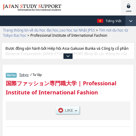
Tiếng Việt
Trang thông tin về du học đại học,cao học tại Nhật JPSS
>
Tìm nơi du học từ
Tokyo Đại học
>
Professional Institute of International Fashion
Được đồng vận hành bởi Hiệp hội Asia Gakusei Bunka và Công ty cổ phần
Benesse Corporation, JAPAN STUDY SUPPORT đăng tải các thông tin của
khoảng 1.300 trường đại học, cao học, trường đại học ngắn hạn, trường
chuyên môn đang tiếp nhận du học sinh.
Tại đây có đăng các thông tin chi tiết về Professional Institute of
Tokyo
/ Tư lập
International Fashion, và thông tin cần thiết dành cho du học sinh, như là
về các Ngành Faculty of International Fashion, thông tin về từng ngành
国際ファッション専門職大学
|
Professional
học, thông tin liên quan đến thi tuyển như số lượng tuyển sinh, số lượng
Institute of International Fashion
trúng tuyển, cở sở trang thiết bị, hướng dẫn địa điểm v.v...