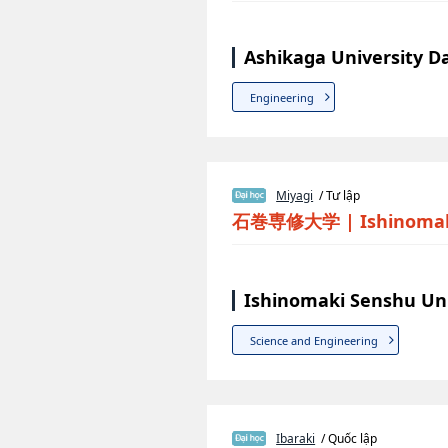
Ashikaga University D
Engineering
Miyagi
/ Tư lập
石巻専修大学
|
Ishinomak
Ishinomaki Senshu Uni
Science and Engineering
Ibaraki
/ Quốc lập