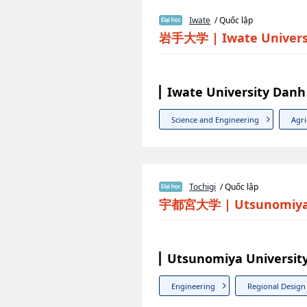
Iwate
/ Quốc lập
岩手大学
|
Iwate Univers
Iwate University Danh
Science and Engineering
Agri
Tochigi
/ Quốc lập
宇都宮大学
|
Utsunomiya
Utsunomiya Universit
Engineering
Regional Design