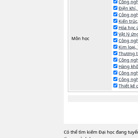
Công ngh
Điện khí,
Công ngh
Kiến trúc
Hóa học 
Vật lý ứ
Môn học
Công ngh
Kim loại, 
Thương 
Công ngh
Hàng khô
Công ngh
Công ngh
Thiết kế
Có thể tìm kiếm Đại học đang tuyể