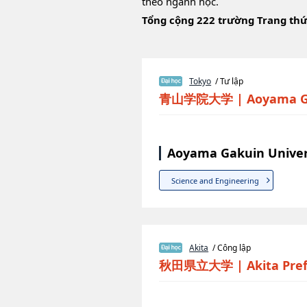
theo ngành học.
Tổng cộng 222 trường Trang thứ
Tokyo
/ Tư lập
青山学院大学
|
Aoyama G
Aoyama Gakuin Univer
Science and Engineering
Akita
/ Công lập
秋田県立大学
|
Akita Pre