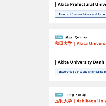
Akita Prefectural Uni
Faculty of Systems Science and Techn
Akita
/ Quốc lập
秋田大学
|
Akita Univers
Akita University Danh
Integrated Science and Engineering 
Tochigi
/ Tư lập
足利大学
|
Ashikaga Univ