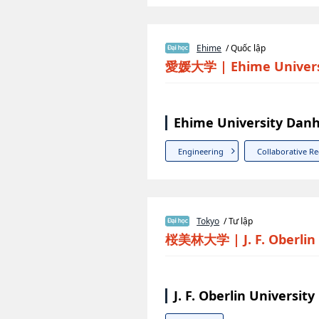
Ehime
/ Quốc lập
愛媛大学
|
Ehime Univer
Ehime University Danh
Engineering
Collaborative R
Tokyo
/ Tư lập
桜美林大学
|
J. F. Oberli
J. F. Oberlin Universi