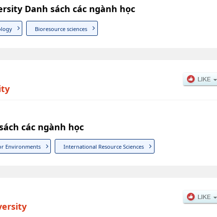
versity Danh sách các ngành học
ology
Bioresource sciences
ity
 sách các ngành học
for Environments
International Resource Sciences
ersity