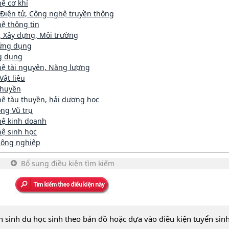
ệ cơ khí
 Điện tử, Công nghệ truyền thông
ệ thông tin
, Xây dựng, Môi trường
ứng dụng
ng dụng
ệ tài nguyên, Năng lượng
Vật liệu
thuyền
ệ tàu thuyền, hải dương học
ng Vũ trụ
ệ kinh doanh
ệ sinh học
 công nghiệp
Bổ sung điều kiện tìm kiếm
n sinh du học sinh theo bản đồ hoặc dựa vào điều kiện tuyển sin