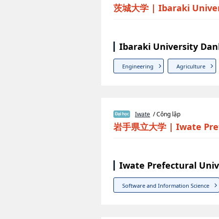
茨城大学
|
Ibaraki Unive
Ibaraki University Da
Engineering
Agriculture
Iwate
/ Công lập
岩手県立大学
|
Iwate Pre
Iwate Prefectural Uni
Software and Information Science