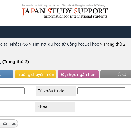
Tìm nơi du học từ Công họcĐại học | Website về thông tin du học JPSS(Trang th...
c tại Nhật JPSS
>
Tìm nơi du học từ Công họcĐại học
>
Trang thứ 2
c
(Trang thứ 2)
Từ khóa tự do
Khoa