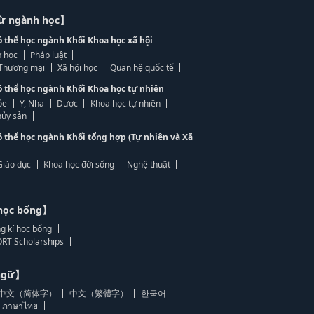
từ ngành học】
ó thể học ngành Khối Khoa học xã hội
 học
Pháp luật
, Thương mại
Xã hội học
Quan hệ quốc tế
ó thể học ngành Khối Khoa học tự nhiên
ỏe
Y, Nha
Dược
Khoa học tự nhiên
ủy sản
ó thể học ngành Khối tổng hợp (Tự nhiên và Xã
Giáo dục
Khoa học đời sống
Nghệ thuật
học bổng】
g kí học bổng
RT Scholarships
 ngữ】
中文（简体字）
中文（繁體字）
한국어
ภาษาไทย