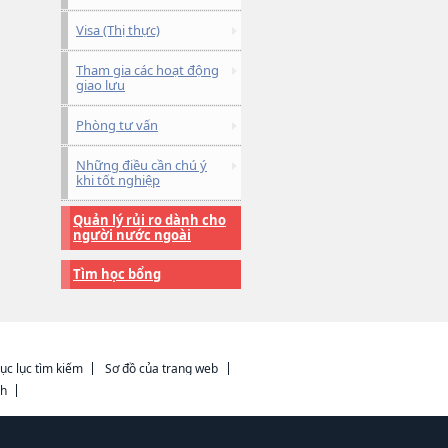
Visa (Thị thực)
Tham gia các hoạt động
giao lưu
Phòng tư vấn
Những điều cần chú ý
khi tốt nghiệp
Quản lý rủi ro dành cho
người nước ngoài
Tìm học bổng
ục lục tìm kiếm
Sơ đồ của trang web
ch