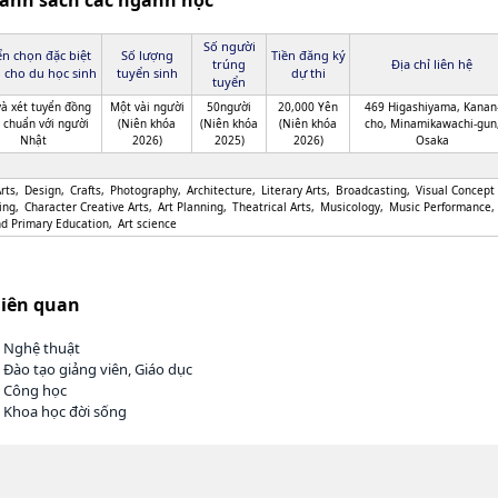
Danh sách các ngành học
Số người
n chọn đặc biệt
Số lượng
Tiền đăng ký
trúng
Địa chỉ liên hệ
 cho du học sinh
tuyển sinh
dự thi
tuyển
và xét tuyển đồng
Một vài người
50người
20,000 Yên
469 Higashiyama, Kanan
u chuẩn với người
(Niên khóa
(Niên khóa
(Niên khóa
cho, Minamikawachi-gun
Nhật
2026)
2025)
2026)
Osaka
rts
Design
Crafts
Photography
Architecture
Literary Arts
Broadcasting
Visual Concept
ing
Character Creative Arts
Art Planning
Theatrical Arts
Musicology
Music Performance
nd Primary Education
Art science
liên quan
h Nghệ thuật
 Đào tạo giảng viên, Giáo dục
h Công học
 Khoa học đời sống