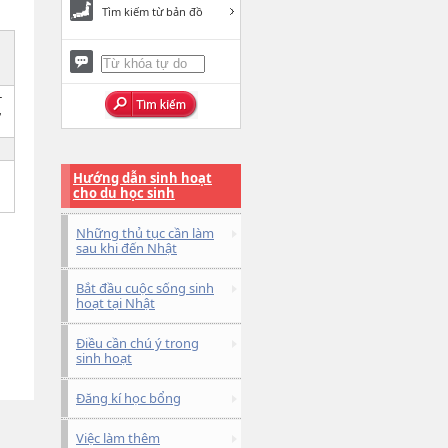
Tìm kiếm từ bản đồ
-
,
Hướng dẫn sinh hoạt
cho du học sinh
Những thủ tục cần làm
sau khi đến Nhật
Bắt đầu cuộc sống sinh
hoạt tại Nhật
Điều cần chú ý trong
sinh hoạt
Đăng kí học bổng
Việc làm thêm