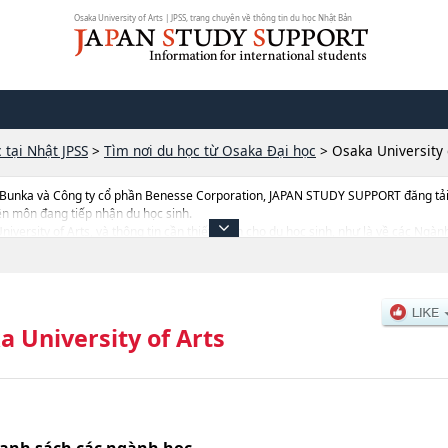
Osaka University of Arts | JPSS, trang chuyên về thông tin du học Nhật Bản
 tại Nhật JPSS
>
Tìm nơi du học từ Osaka Đại học
>
Osaka University 
 Bunka và Công ty cổ phần Benesse Corporation, JAPAN STUDY SUPPORT đăng tải c
ên môn đang tiếp nhận du học sinh.
University of Arts, và thông tin cần thiết dành cho du học sinh, như là về các Ngàn
 số lượng trúng tuyển, cở sở trang thiết bị, hướng dẫn địa điểm v.v...
a University of Arts