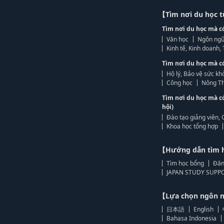
【Tìm nơi du học 
Tìm nơi du học mà c
Văn học
Ngôn ngữ
Kinh tế, Kinh doanh
Tìm nơi du học mà c
Hộ lý, Bảo vệ sức kh
Công học
Nông Th
Tìm nơi du học mà c
hội)
Đào tạo giảng viên, 
Khoa học tổng hợp
【Hướng dẫn tìm 
Tìm học bổng
Đăn
JAPAN STUDY SUPPO
【Lựa chọn ngôn
日本語
English
Bahasa Indonesia