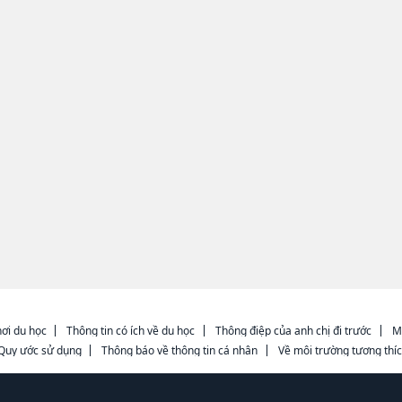
ơi du học
Thông tin có ích về du học
Thông điệp của anh chị đi trước
M
Quy ước sử dụng
Thông báo về thông tin cá nhân
Về môi trường tương thí