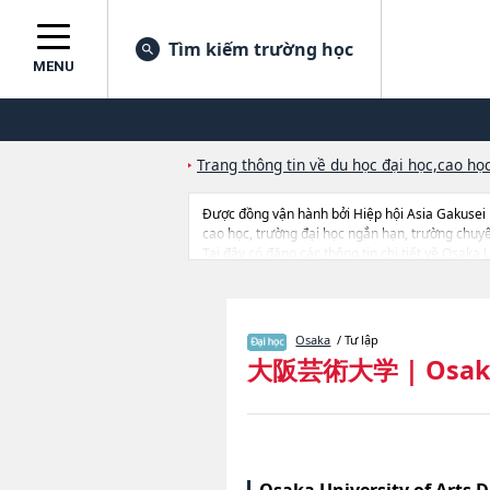
Tìm kiếm trường học
MENU
Trang thông tin về du học đại học,cao học
Được đồng vận hành bởi Hiệp hội Asia Gakusei
cao học, trường đại học ngắn hạn, trường chuy
Tại đây có đăng các thông tin chi tiết về Osaka 
liên quan đến thi tuyển như số lượng tuyển sinh,
Osaka
/ Tư lập
大阪芸術大学
|
Osak