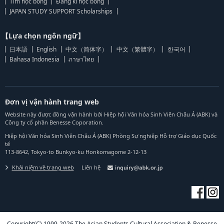
Tìm học bổng
Đăng kí học bổng
JAPAN STUDY SUPPORT Scholarships
【Lựa chọn ngôn ngữ】
日本語
English
中文（简体字）
中文（繁體字）
한국어
Bahasa Indonesia
ภาษาไทย
Đơn vị vận hành trang web
Website này được đồng vận hành bởi Hiệp hội Văn hóa Sinh Viên Châu Á (ABK) và
Công ty cổ phần Benesse Coporation.
Hiệp hội Văn hóa Sinh Viên Châu Á (ABK) Phòng Sự nghiệp Hỗ trợ Giáo dục Quốc
tế
113-8642, Tokyo-to Bunkyo-ku Honkomagome 2-12-13
Khái niệm về trang web
Liên hệ
Copyright(C) 1999-2026 The Asian Students Cultural Association & Benesse