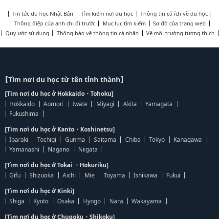
Tin tức du học Nhật Bản
Tìm kiếm nơi du học
Thông tin có ích về du học
Thông điệp của anh chị đi trước
Mục lục tìm kiếm
Sơ đồ của trang web
Quy ước sử dụng
Thông báo về thông tin cá nhân
Về môi trường tương thích
【Tìm nơi du học từ tên tỉnh thành】
[Tìm nơi du học ở Hokkaido・Tohoku]
Hokkaido
Aomori
Iwate
Miyagi
Akita
Yamagata
Fukushima
[Tìm nơi du học ở Kanto・Koshinetsu]
Ibaraki
Tochigi
Gunma
Saitama
Chiba
Tokyo
Kanagawa
Yamanashi
Nagano
Niigata
[Tìm nơi du học ở Tokai ・Hokuriku]
Gifu
Shizuoka
Aichi
Mie
Toyama
Ishikawa
Fukui
[Tìm nơi du học ở Kinki]
Shiga
Kyoto
Osaka
Hyogo
Nara
Wakayama
[Tìm nơi du học ở Chugoku・Shikoku]