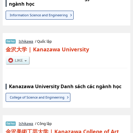
ngành học
Information Science and Engineering
Ishikawa
/ Quốc lập
金沢大学
|
Kanazawa University
Kanazawa University Danh sách các ngành học
College of Science and Engineering
Ishikawa
/ Công lập
金沢美術工芸大学
|
Kanazawa College of Art