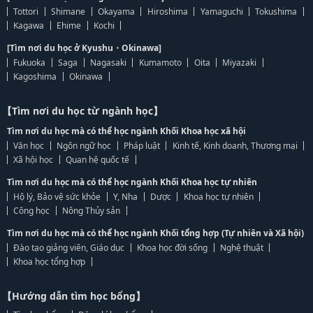
Tottori
Shimane
Okayama
Hiroshima
Yamaguchi
Tokushima
Kagawa
Ehime
Kochi
[Tìm nơi du học ở Kyushu・Okinawa]
Fukuoka
Saga
Nagasaki
Kumamoto
Oita
Miyazaki
Kagoshima
Okinawa
【Tìm nơi du học từ ngành học】
Tìm nơi du học mà có thể học ngành Khối Khoa học xã hội
Văn học
Ngôn ngữ học
Pháp luật
Kinh tế, Kinh doanh, Thương mại
Xã hội học
Quan hệ quốc tế
Tìm nơi du học mà có thể học ngành Khối Khoa học tự nhiên
Hộ lý, Bảo vệ sức khỏe
Y, Nha
Dược
Khoa học tự nhiên
Công học
Nông Thủy sản
Tìm nơi du học mà có thể học ngành Khối tổng hợp (Tự nhiên và Xã hội)
Đào tạo giảng viên, Giáo dục
Khoa học đời sống
Nghệ thuật
Khoa học tổng hợp
【Hướng dẫn tìm học bổng】