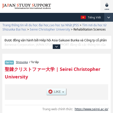
Tiếng Việt
Trang thông tin về du học đại học,cao học tại Nhật JPSS
>
Tìm nơi du học từ
Shizuoka Đại học
>
Seirei Christopher University
>
Rehabilitation Sciences
Được đồng vận hành bởi Hiệp hội Asia Gakusei Bunka và Công ty cổ phần
Benesse Corporation, JAPAN STUDY SUPPORT đăng tải các thông tin của
khoảng 1.300 trường đại học, cao học, trường đại học ngắn hạn, trường
chuyên môn đang tiếp nhận du học sinh.
Tại đây có đăng các thông tin chi tiết về Seirei Christopher University, và
Shizuoka
/ Tư lập
thông tin cần thiết dành cho du học sinh, như là về các Ngành
NursinghoặcNgành Social WorkhoặcNgành Rehabilitation
聖隷クリストファー大学
|
Seirei Christopher
ScienceshoặcNgành International Education, thông tin về từng ngành học,
University
thông tin liên quan đến thi tuyển như số lượng tuyển sinh, số lượng trúng
tuyển, cở sở trang thiết bị, hướng dẫn địa điểm v.v...
Trang web chính thức:
https://www.seirei.ac.jp/