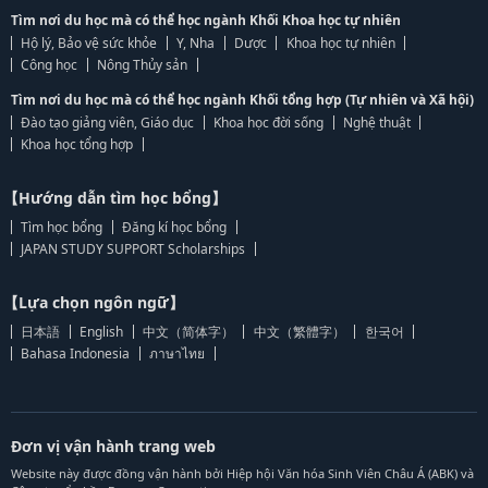
Tìm nơi du học mà có thể học ngành Khối Khoa học tự nhiên
Hộ lý, Bảo vệ sức khỏe
Y, Nha
Dược
Khoa học tự nhiên
Công học
Nông Thủy sản
Tìm nơi du học mà có thể học ngành Khối tổng hợp (Tự nhiên và Xã hội)
Đào tạo giảng viên, Giáo dục
Khoa học đời sống
Nghệ thuật
Khoa học tổng hợp
【Hướng dẫn tìm học bổng】
Tìm học bổng
Đăng kí học bổng
JAPAN STUDY SUPPORT Scholarships
【Lựa chọn ngôn ngữ】
日本語
English
中文（简体字）
中文（繁體字）
한국어
Bahasa Indonesia
ภาษาไทย
Đơn vị vận hành trang web
Website này được đồng vận hành bởi Hiệp hội Văn hóa Sinh Viên Châu Á (ABK) và