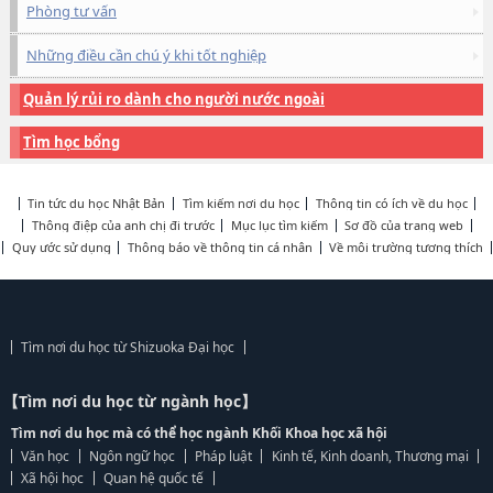
Phòng tư vấn
Những điều cần chú ý khi tốt nghiệp
Quản lý rủi ro dành cho người nước ngoài
Tìm học bổng
Tin tức du học Nhật Bản
Tìm kiếm nơi du học
Thông tin có ích về du học
Thông điệp của anh chị đi trước
Mục lục tìm kiếm
Sơ đồ của trang web
Quy ước sử dụng
Thông báo về thông tin cá nhân
Về môi trường tương thích
Tìm nơi du học từ Shizuoka Đại học
【Tìm nơi du học từ ngành học】
Tìm nơi du học mà có thể học ngành Khối Khoa học xã hội
Văn học
Ngôn ngữ học
Pháp luật
Kinh tế, Kinh doanh, Thương mại
Xã hội học
Quan hệ quốc tế