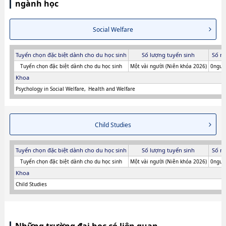
ngành học
Social Welfare
Tuyển chọn đặc biệt dành cho du học sinh
Số lượng tuyển sinh
Số n
Tuyển chọn đặc biệt dành cho du học sinh
Một vài người (Niên khóa 2026)
0người
Khoa
Psychology in Social Welfare
Health and Welfare
Child Studies
Tuyển chọn đặc biệt dành cho du học sinh
Số lượng tuyển sinh
Số n
Tuyển chọn đặc biệt dành cho du học sinh
Một vài người (Niên khóa 2026)
0người
Khoa
Child Studies
Những trường đại học có liên quan