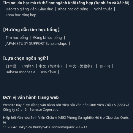
Tìm nơi du học mà có thể học ngành Khối tổng hợp (Tự nhiên và Xã hội)
Đào tạo giảng viên, Giáo dục
Khoa học đời sống
Nghệ thuật
Khoa học tổng hợp
【Hướng dẫn tìm học bổng】
Tìm học bổng
Đăng kí học bổng
JAPAN STUDY SUPPORT Scholarships
【Lựa chọn ngôn ngữ】
日本語
English
中文（简体字）
中文（繁體字）
한국어
Bahasa Indonesia
ภาษาไทย
Đơn vị vận hành trang web
Website này được đồng vận hành bởi Hiệp hội Văn hóa Sinh Viên Châu Á (ABK) và
Công ty cổ phần Benesse Coporation.
Hiệp hội Văn hóa Sinh Viên Châu Á (ABK) Phòng Sự nghiệp Hỗ trợ Giáo dục Quốc
tế
113-8642, Tokyo-to Bunkyo-ku Honkomagome 2-12-13