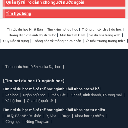
Quản lý rủi ro dành cho người nước ngoài
Tìm học bổng
Tin tức du học Nhật Bản
Tìm kiếm nơi du học
Thông tin có ích về du học
Thông điệp của anh chị đi trước
Mục lục tìm kiếm
Sơ đồ của trang web
Quy ước sử dụng
Thông báo về thông tin cá nhân
Về môi trường tương thích
Tìm nơi du học từ Shizuoka Đại học
【Tìm nơi du học từ ngành học】
Tìm nơi du học mà có thể học ngành Khối Khoa học xã hội
Văn học
Ngôn ngữ học
Pháp luật
Kinh tế, Kinh doanh, Thương mại
Xã hội học
Quan hệ quốc tế
Tìm nơi du học mà có thể học ngành Khối Khoa học tự nhiên
Hộ lý, Bảo vệ sức khỏe
Y, Nha
Dược
Khoa học tự nhiên
Công học
Nông Thủy sản