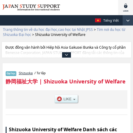
Tiếng Việt
Trang thông tin về du học đại học,cao học tại Nhật JPSS
>
Tìm nơi du học từ
Shizuoka Đại học
>
Shizuoka University of Welfare
Được đồng vận hành bởi Hiệp hội Asia Gakusei Bunka và Công ty cổ phần
Benesse Corporation, JAPAN STUDY SUPPORT đăng tải các thông tin của
khoảng 1.300 trường đại học, cao học, trường đại học ngắn hạn, trường
chuyên môn đang tiếp nhận du học sinh.
Tại đây có đăng các thông tin chi tiết về Shizuoka University of Welfare, và
Shizuoka
/ Tư lập
thông tin cần thiết dành cho du học sinh, như là về các Ngành Social
WelfarehoặcNgành Child Studies, thông tin về từng ngành học, thông tin
静岡福祉大学
|
Shizuoka University of Welfare
liên quan đến thi tuyển như số lượng tuyển sinh, số lượng trúng tuyển, cở
sở trang thiết bị, hướng dẫn địa điểm v.v...
Shizuoka University of Welfare Danh sách các