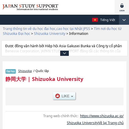
Tiếng Việt
Trang thông tin về du học đại học,cao học tại Nhật JPSS
>
Tìm nơi du học từ
Shizuoka Đại học
>
Shizuoka University
>
Information
Được đồng vận hành bởi Hiệp hội Asia Gakusei Bunka và Công ty cổ phần
Benesse Corporation, JAPAN STUDY SUPPORT đăng tải các thông tin của
khoảng 1.300 trường đại học, cao học, trường đại học ngắn hạn, trường
chuyên môn đang tiếp nhận du học sinh.
Tại đây có đăng các thông tin chi tiết về Shizuoka University, và thông tin
Shizuoka
/ Quốc lập
cần thiết dành cho du học sinh, như là về các Ngành Humanities & Social
ScienceshoặcNgành EducationhoặcNgành InformationhoặcNgành
静岡大学
|
Shizuoka University
ScienceshoặcNgành EngineeringhoặcNgành AgriculturehoặcNgành
Global Interdisciplinary Science and Innovation, thông tin về từng ngành
học, thông tin liên quan đến thi tuyển như số lượng tuyển sinh, số lượng
trúng tuyển, cở sở trang thiết bị, hướng dẫn địa điểm v.v...
Trang web chính thức:
https://www.shizuoka.ac.jp/
Shizuoka UniversityVề lại Trang chủ