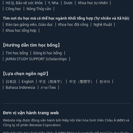
Hộ lý, Bảo vệ sức khỏe
Y, Nha
Dược
Khoa học tự nhiên
Công học
Nông Thủy sản
Tìm nơi du học mà có thể học ngành Khối tổng hợp (Tự nhiên và Xã hội)
Đào tạo giảng viên, Giáo dục
Khoa học đời sống
Nghệ thuật
Khoa học tổng hợp
【Hướng dẫn tìm học bổng】
Tìm học bổng
Đăng kí học bổng
JAPAN STUDY SUPPORT Scholarships
【Lựa chọn ngôn ngữ】
日本語
English
中文（简体字）
中文（繁體字）
한국어
Bahasa Indonesia
ภาษาไทย
Đơn vị vận hành trang web
Website này được đồng vận hành bởi Hiệp hội Văn hóa Sinh Viên Châu Á (ABK) và
Công ty cổ phần Benesse Coporation.
Hiệp hội Văn hóa Sinh Viên Châu Á (ABK) Phòng Sự nghiệp Hỗ trợ Giáo dục Quốc