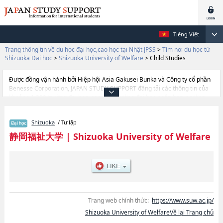
Tiếng Việt
Trang thông tin về du học đại học,cao học tại Nhật JPSS
>
Tìm nơi du học từ
Shizuoka Đại học
>
Shizuoka University of Welfare
>
Child Studies
Được đồng vận hành bởi Hiệp hội Asia Gakusei Bunka và Công ty cổ phần
Benesse Corporation, JAPAN STUDY SUPPORT đăng tải các thông tin của
khoảng 1.300 trường đại học, cao học, trường đại học ngắn hạn, trường
chuyên môn đang tiếp nhận du học sinh.
Tại đây có đăng các thông tin chi tiết về Shizuoka University of Welfare, và
Shizuoka
/ Tư lập
thông tin cần thiết dành cho du học sinh, như là về các Ngành Social
WelfarehoặcNgành Child Studies, thông tin về từng ngành học, thông tin
静岡福祉大学
|
Shizuoka University of Welfare
liên quan đến thi tuyển như số lượng tuyển sinh, số lượng trúng tuyển, cở
sở trang thiết bị, hướng dẫn địa điểm v.v...
Trang web chính thức:
https://www.suw.ac.jp/
Shizuoka University of WelfareVề lại Trang chủ