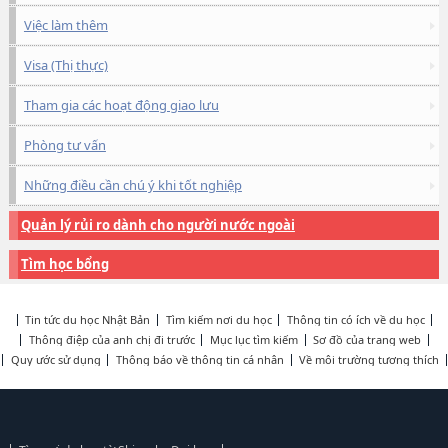
Việc làm thêm
Visa (Thị thực)
Tham gia các hoạt động giao lưu
Phòng tư vấn
Những điều cần chú ý khi tốt nghiệp
Quản lý rủi ro dành cho người nước ngoài
Tìm học bổng
Tin tức du học Nhật Bản
Tìm kiếm nơi du học
Thông tin có ích về du học
Thông điệp của anh chị đi trước
Mục lục tìm kiếm
Sơ đồ của trang web
Quy ước sử dụng
Thông báo về thông tin cá nhân
Về môi trường tương thích