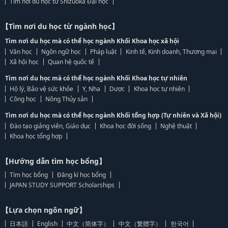
Tìm nơi du học từ Shizuoka Đại học
【Tìm nơi du học từ ngành học】
Tìm nơi du học mà có thể học ngành Khối Khoa học xã hội
Văn học
Ngôn ngữ học
Pháp luật
Kinh tế, Kinh doanh, Thương mại
Xã hội học
Quan hệ quốc tế
Tìm nơi du học mà có thể học ngành Khối Khoa học tự nhiên
Hộ lý, Bảo vệ sức khỏe
Y, Nha
Dược
Khoa học tự nhiên
Công học
Nông Thủy sản
Tìm nơi du học mà có thể học ngành Khối tổng hợp (Tự nhiên và Xã hội)
Đào tạo giảng viên, Giáo dục
Khoa học đời sống
Nghệ thuật
Khoa học tổng hợp
【Hướng dẫn tìm học bổng】
Tìm học bổng
Đăng kí học bổng
JAPAN STUDY SUPPORT Scholarships
【Lựa chọn ngôn ngữ】
日本語
English
中文（简体字）
中文（繁體字）
한국어