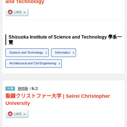
and Technology
Shizuoka Institute of Science and Technology 學系一
覽
Science and Technology
Informatics
Architectural and Civil Engineering
靜岡縣
/ 私立
聖隷クリストファー大学
|
Seirei Christopher
University