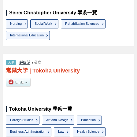
Seirei Christopher University 學系一覽
Nursing
Social Work
Rehabilitation Sciences
International Education
靜岡縣
/ 私立
常葉大学
|
Tokoha University
Tokoha University 學系一覽
Foreign Studies
Art and Design
Education
Business Administration
Law
Health Science