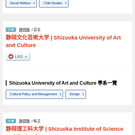
Social Welfare
Child Studies
靜岡縣
/ 公立
静岡文化芸術大学
|
Shizuoka University of Art
and Culture
Shizuoka University of Art and Culture 學系一覽
Cultural Policy and Management
Design
靜岡縣
/ 私立
静岡理工科大学
|
Shizuoka Institute of Science