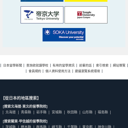
日本留學新聞
查詢欲就讀學校
有用的留學資訊
前輩的話
索引檢索
網站導覽
會員規約
個人資料使用方法
建議瀏覽系統環境
【從日本的地區搜索】
[搜索北海道·東北的留學院校]
北海道
青森縣
岩手縣
宮城縣
秋田縣
山形縣
福島縣
[搜索關東·甲信越的留學院校]
茨城縣
櫪木縣
群馬縣
崎玉縣
千葉縣
東京都
神奈川縣