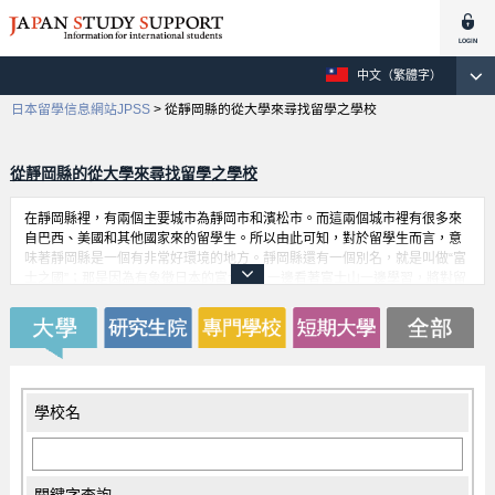
中文（繁體字）
日本留學信息網站JPSS
>
從靜岡縣的從大學來尋找留學之學校
從靜岡縣的從大學來尋找留學之學校
在靜岡縣裡，有兩個主要城市為靜岡市和濱松市。而這兩個城市裡有很多來
自巴西、美國和其他國家來的留學生。所以由此可知，對於留學生而言，意
味著靜岡縣是一個有非常好環境的地方。靜岡縣還有一個別名，就是叫做“富
士之國”；那是因為有象徵日本的富士山。一邊看著富士山一邊學習，將對留
學生而言有一個很好的激勵。此外，在這縣裡有如山葉引擎及鈴木汽車等等
許多世界知名公司企業，所以這裡是一個留學生不容錯過的留學地點。
學校名