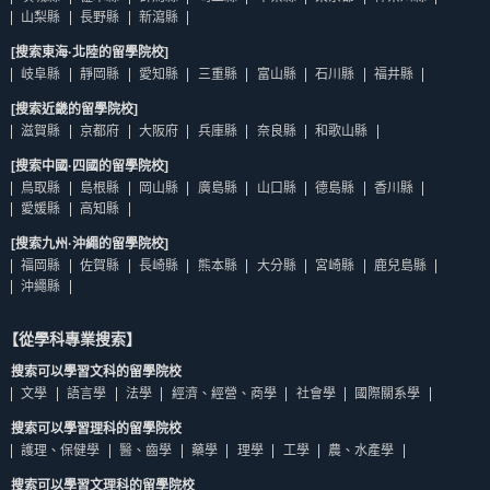
山梨縣
長野縣
新瀉縣
[搜索東海·北陸的留學院校]
岐阜縣
靜岡縣
愛知縣
三重縣
富山縣
石川縣
福井縣
[搜索近畿的留學院校]
滋賀縣
京都府
大阪府
兵庫縣
奈良縣
和歌山縣
[搜索中國·四國的留學院校]
鳥取縣
島根縣
岡山縣
廣島縣
山口縣
德島縣
香川縣
愛媛縣
高知縣
[搜索九州·沖繩的留學院校]
福岡縣
佐賀縣
長崎縣
熊本縣
大分縣
宮崎縣
鹿兒島縣
沖繩縣
【從學科專業搜索】
搜索可以學習文科的留學院校
文學
語言學
法學
經濟、經營、商學
社會學
國際關系學
搜索可以學習理科的留學院校
護理、保健學
醫、齒學
藥學
理學
工學
農、水產學
搜索可以學習文理科的留學院校