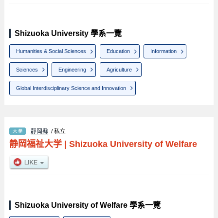
Shizuoka University 學系一覽
Humanities & Social Sciences
Education
Information
Sciences
Engineering
Agriculture
Global Interdisciplinary Science and Innovation
靜岡縣
/ 私立
静岡福祉大学
|
Shizuoka University of Welfare
Shizuoka University of Welfare 學系一覽