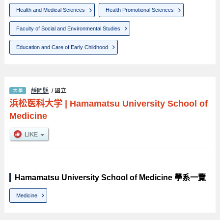
Health and Medical Sciences
Health Promotional Sciences
Faculty of Social and Environmental Studies
Education and Care of Early Childhood
靜岡縣
/ 國立
浜松医科大学
|
Hamamatsu University School of
Medicine
Hamamatsu University School of Medicine 學系一覽
Medicine