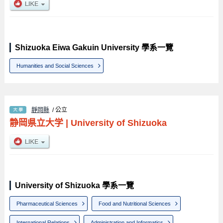
Shizuoka Eiwa Gakuin University 學系一覽
Humanities and Social Sciences
靜岡縣
/ 公立
静岡県立大学
|
University of Shizuoka
University of Shizuoka 學系一覽
Pharmaceutical Sciences
Food and Nutritional Sciences
International Relations
Administration and Informatics