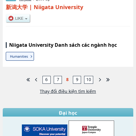
新潟大学
|
Niigata University
Niigata University Danh sách các ngành học
Humanities
6
7
8
9
10
Thay đổi điều kiện tìm kiếm
Đại học