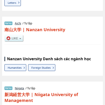
Letters
Aichi
/ Tư lập
南山大学
|
Nanzan University
Nanzan University Danh sách các ngành học
Humanities
Foreign Studies
Niigata
/ Tư lập
新潟経営大学
|
Niigata University of
Management