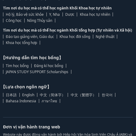
Tìm nơi du học mà có thể học ngành Khối Khoa học tự nhiên
Hộ lý, Bảo vệ sức khỏe
Y, Nha
Dược
Khoa học tự nhiên
Công học
Nông Thủy sản
Tìm nơi du học mà có thể học ngành Khối tổng hợp (Tự nhiên và Xã hội)
Đào tạo giảng viên, Giáo dục
Khoa học đời sống
Nghệ thuật
Khoa học tổng hợp
【Hướng dẫn tìm học bổng】
Tìm học bổng
Đăng kí học bổng
JAPAN STUDY SUPPORT Scholarships
【Lựa chọn ngôn ngữ】
日本語
English
中文（简体字）
中文（繁體字）
한국어
Bahasa Indonesia
ภาษาไทย
Đơn vị vận hành trang web
Website này được đồng vận hành bởi Hiệp hội Văn hóa Sinh Viên Châu Á (ABK) và