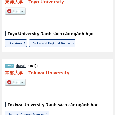
東洋大学
|
Toyo University
Toyo University Danh sách các ngành học
Literature
Global and Regional Studies
Ibaraki
/ Tư lập
常磐大学
|
Tokiwa University
Tokiwa University Danh sách các ngành học
Faculty of Human Sciences