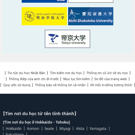
Tin tức du học Nhật Bản
Tìm kiếm nơi du học
Thông tin có ích về du học
Thông điệp của anh chị đi trước
Mục lục tìm kiếm
Sơ đồ của trang web
Quy ước sử dụng
Thông báo về thông tin cá nhân
Về môi trường tương thích
【Tìm nơi du học từ tên tỉnh thành】
[Tìm nơi du học ở Hokkaido・Tohoku]
Hokkaido
Aomori
Iwate
Miyagi
Akita
Yamagata
Fukushima