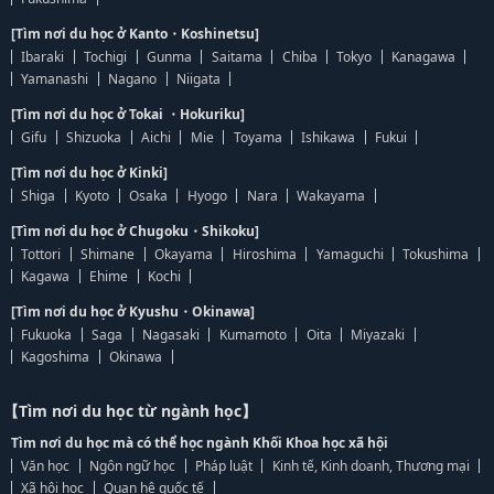
[Tìm nơi du học ở Kanto・Koshinetsu]
Ibaraki
Tochigi
Gunma
Saitama
Chiba
Tokyo
Kanagawa
Yamanashi
Nagano
Niigata
[Tìm nơi du học ở Tokai ・Hokuriku]
Gifu
Shizuoka
Aichi
Mie
Toyama
Ishikawa
Fukui
[Tìm nơi du học ở Kinki]
Shiga
Kyoto
Osaka
Hyogo
Nara
Wakayama
[Tìm nơi du học ở Chugoku・Shikoku]
Tottori
Shimane
Okayama
Hiroshima
Yamaguchi
Tokushima
Kagawa
Ehime
Kochi
[Tìm nơi du học ở Kyushu・Okinawa]
Fukuoka
Saga
Nagasaki
Kumamoto
Oita
Miyazaki
Kagoshima
Okinawa
【Tìm nơi du học từ ngành học】
Tìm nơi du học mà có thể học ngành Khối Khoa học xã hội
Văn học
Ngôn ngữ học
Pháp luật
Kinh tế, Kinh doanh, Thương mại
Xã hội học
Quan hệ quốc tế