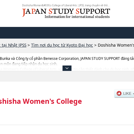
Doshisha Women&#039;s College of Liberal Arts | JPSS, trang chuyên về thô...
 tại Nhật JPSS
>
Tìm nơi du học từ Kyoto Đại học
>
Doshisha Women's 
 Bunka và Công ty cổ phần Benesse Corporation, JAPAN STUDY SUPPORT đăng tải c
ên môn đang tiếp nhận du học sinh.
sha Women's College of Liberal Arts, và thông tin cần thiết dành cho du học sinh,
Life and SciencehoặcNgành Clinical PharmacyhoặcNgành Culture and Represent
 số lượng tuyển sinh, số lượng trúng tuyển, cở sở trang thiết bị, hướng dẫn địa điể
shisha Women's College