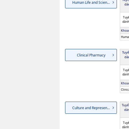
Human Life and Science
dà
Tuyể
dành
Khoa
Human
Tuyể
Clinical Pharmacy
dà
Tuyể
dành
Khoa
Clini
Tuyể
Culture and Representation
dà
Tuyể
dành