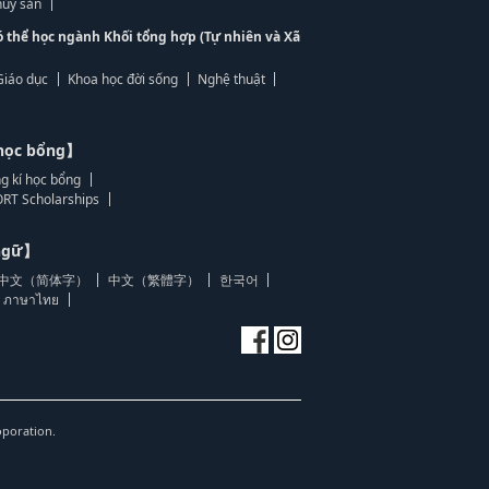
ủy sản
ó thể học ngành Khối tổng hợp (Tự nhiên và Xã
Giáo dục
Khoa học đời sống
Nghệ thuật
học bổng】
g kí học bổng
RT Scholarships
 ngữ】
中文（简体字）
中文（繁體字）
한국어
ภาษาไทย
oporation.