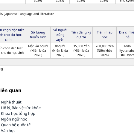
2026)
2025)
2026)
2026)
shi, Kyoto
sh
Japanese Language and Literature
n chọn đặc biệt
Số người
Số lượng
Tiền đăng ký
Tiền nhập
Địa chỉ li
nh cho du học
trúng
tuyển sinh
dự thi
học
hệ
sinh
tuyển
Một vài người
0người
35,000 Yên
260,000 Yên
Kodo,
n chọn đặc biệt
(Niên khóa
(Niên khóa
(Niên khóa
(Niên khóa
Kyotanabe
 cho du học sinh
2026)
2025)
2026)
2026)
shi, Kyot
ng
liên quan
h Nghệ thuật
 Hộ lý, Bảo vệ sức khỏe
h Khoa học tổng hợp
h Ngôn ngữ học
h Quan hệ quốc tế
h Văn học