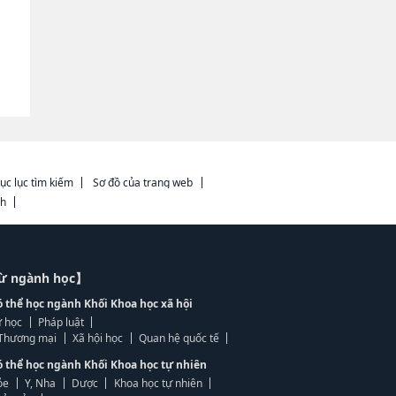
ục lục tìm kiếm
Sơ đồ của trang web
ch
từ ngành học】
ó thể học ngành Khối Khoa học xã hội
 học
Pháp luật
, Thương mại
Xã hội học
Quan hệ quốc tế
ó thể học ngành Khối Khoa học tự nhiên
ỏe
Y, Nha
Dược
Khoa học tự nhiên