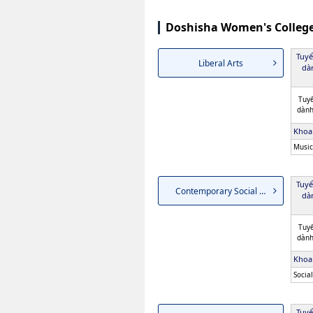
Doshisha Women's College 
Tuyể
Liberal Arts
dà
Tuyể
dành
Khoa
Music
Tuyể
Contemporary Social Studies
dà
Tuyể
dành
Khoa
Socia
Tuyể