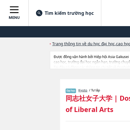
Tìm kiếm trường học
MENU
Trang thông tin về du học đại học,cao học
Được đồng vận hành bởi Hiệp hội Asia Gakusei
cao học, trường đại học ngắn hạn, trường chuy
Tại đây có đăng các thông tin chi tiết về Doshi
Contemporary Social StudieshoặcNgành Human 
ngành học, thông tin liên quan đến thi tuyển như
Kyoto
/ Tư lập
同志社女子大学
|
Do
of Liberal Arts