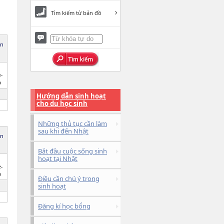
Tìm kiếm từ bản đồ
ên
-
o
Hướng dẫn sinh hoạt
cho du học sinh
Những thủ tục cần làm
sau khi đến Nhật
ên
Bắt đầu cuộc sống sinh
hoạt tại Nhật
-
o
Điều cần chú ý trong
sinh hoạt
Đăng kí học bổng