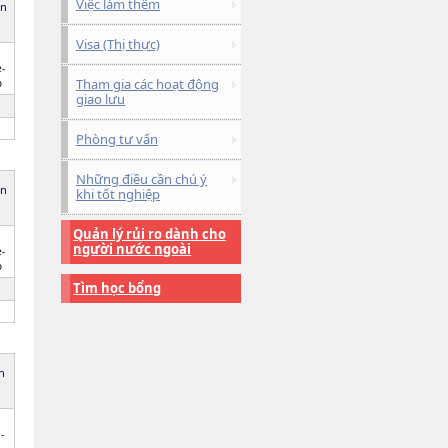
Việc làm thêm
ên
Visa (Thị thực)
-
Tham gia các hoạt động
o
giao lưu
Phòng tư vấn
Những điều cần chú ý
ên
khi tốt nghiệp
Quản lý rủi ro dành cho
người nước ngoài
-
o
Tìm học bổng
ên
-