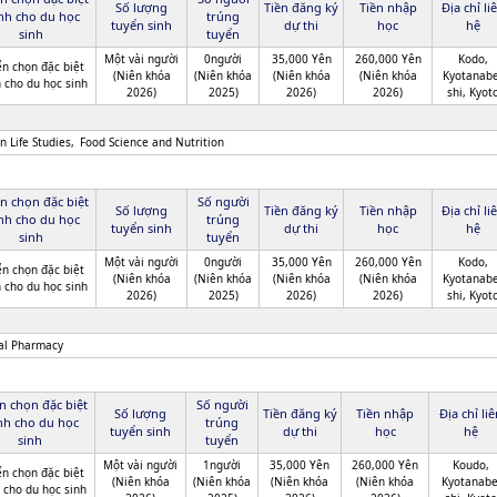
Số lượng
Tiền đăng ký
Tiền nhập
Địa chỉ li
nh cho du học
trúng
tuyển sinh
dự thi
học
hệ
sinh
tuyển
Một vài người
0người
35,000 Yên
260,000 Yên
Kodo,
n chọn đặc biệt
(Niên khóa
(Niên khóa
(Niên khóa
(Niên khóa
Kyotanabe
 cho du học sinh
2026)
2025)
2026)
2026)
shi, Kyot
 Life Studies
Food Science and Nutrition
n chọn đặc biệt
Số người
Số lượng
Tiền đăng ký
Tiền nhập
Địa chỉ li
nh cho du học
trúng
tuyển sinh
dự thi
học
hệ
sinh
tuyển
Một vài người
0người
35,000 Yên
260,000 Yên
Kodo,
n chọn đặc biệt
(Niên khóa
(Niên khóa
(Niên khóa
(Niên khóa
Kyotanabe
 cho du học sinh
2026)
2025)
2026)
2026)
shi, Kyot
cal Pharmacy
n chọn đặc biệt
Số người
Số lượng
Tiền đăng ký
Tiền nhập
Địa chỉ li
nh cho du học
trúng
tuyển sinh
dự thi
học
hệ
sinh
tuyển
Một vài người
1người
35,000 Yên
260,000 Yên
Koudo,
n chọn đặc biệt
(Niên khóa
(Niên khóa
(Niên khóa
(Niên khóa
Kyotanabe
 cho du học sinh