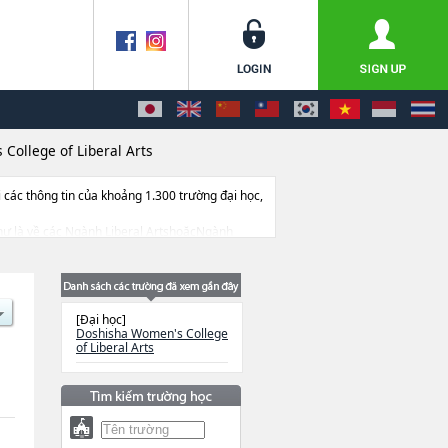
College of Liberal Arts
ác thông tin của khoảng 1.300 trường đại học,
 như là về các Ngành Liberal ArtshoặcNgành
ationhoặcNgành Nursing, thông tin về từng
m v.v...
[Đại học]
Doshisha Women's College
of Liberal Arts