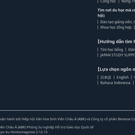
Công học
Nông Th
Tìm nơi du học mà c
hội)
Đào tạo giảng viên, 
Khoa học tổng hợp
【Hướng dẫn tìm 
Tìm học bổng
Đăn
JAPAN STUDY SUPPO
【Lựa chọn ngôn
日本語
English
Bahasa Indonesia
vận hành bởi Hiệp hội Văn hóa Sinh Viên Châu Á (ABK) và Công ty cổ phần Benesse C
Viên Châu Á (ABK) Phòng Sự nghiệp Hỗ trợ Giáo dục Quốc tế
nkyo-ku Honkomagome 2-12-13