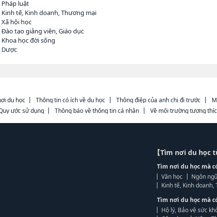
 Pháp luật
 Kinh tế, Kinh doanh, Thương mại
 Xã hội học
 Đào tạo giảng viên, Giáo dục
 Khoa học đời sống
h Dược
ơi du học
Thông tin có ích về du học
Thông điệp của anh chị đi trước
M
Quy ước sử dụng
Thông báo về thông tin cá nhân
Về môi trường tương thí
【Tìm nơi du học 
Tìm nơi du học mà c
Văn học
Ngôn ngữ
Kinh tế, Kinh doanh
Tìm nơi du học mà c
Hộ lý, Bảo vệ sức kh