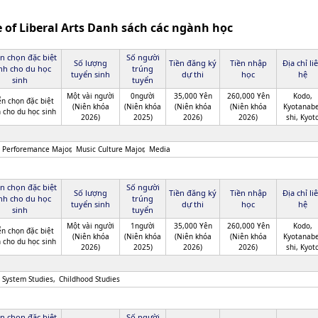
of Liberal Arts Danh sách các ngành học
n chọn đặc biệt
Số người
Số lượng
Tiền đăng ký
Tiền nhập
Địa chỉ li
nh cho du học
trúng
tuyển sinh
dự thi
học
hệ
sinh
tuyển
Một vài người
0người
35,000 Yên
260,000 Yên
Kodo,
n chọn đặc biệt
(Niên khóa
(Niên khóa
(Niên khóa
(Niên khóa
Kyotanabe
 cho du học sinh
2026)
2025)
2026)
2026)
shi, Kyot
 Perforemance Major
Music Culture Major
Media
n chọn đặc biệt
Số người
Số lượng
Tiền đăng ký
Tiền nhập
Địa chỉ li
nh cho du học
trúng
tuyển sinh
dự thi
học
hệ
sinh
tuyển
Một vài người
1người
35,000 Yên
260,000 Yên
Kodo,
n chọn đặc biệt
(Niên khóa
(Niên khóa
(Niên khóa
(Niên khóa
Kyotanabe
 cho du học sinh
2026)
2025)
2026)
2026)
shi, Kyot
l System Studies
Childhood Studies
n chọn đặc biệt
Số người