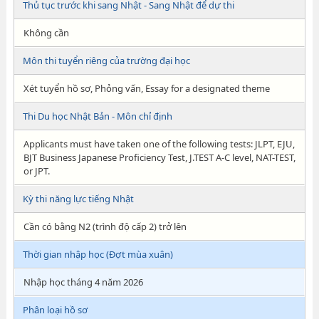
Thủ tục trước khi sang Nhật - Sang Nhật để dự thi
Không cần
Môn thi tuyển riêng của trường đại học
Xét tuyển hồ sơ, Phỏng vấn, Essay for a designated theme
Thi Du học Nhật Bản - Môn chỉ định
Applicants must have taken one of the following tests: JLPT, EJU,
BJT Business Japanese Proficiency Test, J.TEST A-C level, NAT-TEST,
or JPT.
Kỳ thi năng lực tiếng Nhật
Cần có bằng N2 (trình độ cấp 2) trở lên
Thời gian nhập học (Đợt mùa xuân)
Nhập học tháng 4 năm 2026
Phân loại hồ sơ