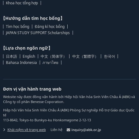
Khoa học tổng hợp
【Hướng dẫn tìm học bổng】
Tìm học bổng
Đăng kí học bổng
JAPAN STUDY SUPPORT Scholarships
【Lựa chọn ngôn ngữ】
日本語
English
中文（简体字）
中文（繁體字）
한국어
Bahasa Indonesia
ภาษาไทย
Đơn vị vận hành trang web
Website này được đồng vận hành bởi Hiệp hội Văn hóa Sinh Viên Châu Á (ABK) và
Công ty cổ phần Benesse Coporation.
Hiệp hội Văn hóa Sinh Viên Châu Á (ABK) Phòng Sự nghiệp Hỗ trợ Giáo dục Quốc
tế
113-8642, Tokyo-to Bunkyo-ku Honkomagome 2-12-13
Khái niệm về trang web
Liên hệ