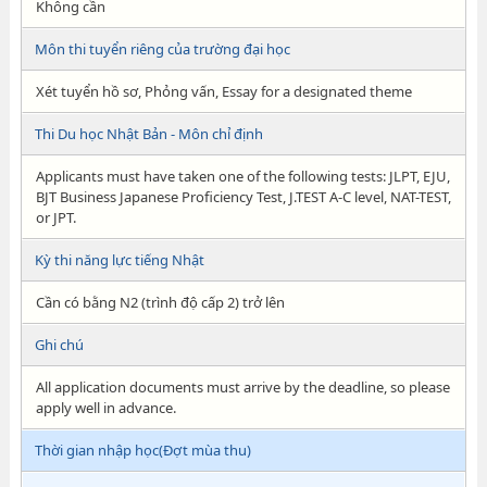
Không cần
Môn thi tuyển riêng của trường đại học
Xét tuyển hồ sơ, Phỏng vấn, Essay for a designated theme
Thi Du học Nhật Bản - Môn chỉ định
Applicants must have taken one of the following tests: JLPT, EJU,
BJT Business Japanese Proficiency Test, J.TEST A-C level, NAT-TEST,
or JPT.
Kỳ thi năng lực tiếng Nhật
Cần có bằng N2 (trình độ cấp 2) trở lên
Ghi chú
All application documents must arrive by the deadline, so please
apply well in advance.
Thời gian nhập học(Đợt mùa thu)