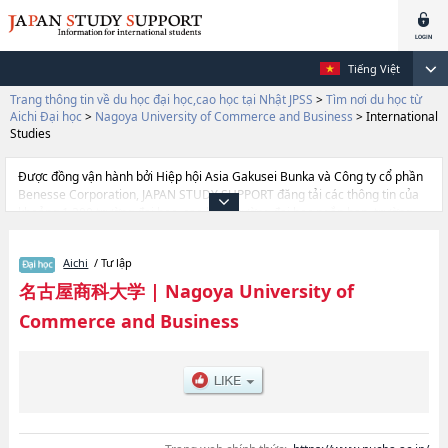
Tiếng Việt
Trang thông tin về du học đại học,cao học tại Nhật JPSS
>
Tìm nơi du học từ
Aichi Đại học
>
Nagoya University of Commerce and Business
>
International
Studies
Được đồng vận hành bởi Hiệp hội Asia Gakusei Bunka và Công ty cổ phần
Benesse Corporation, JAPAN STUDY SUPPORT đăng tải các thông tin của
khoảng 1.300 trường đại học, cao học, trường đại học ngắn hạn, trường
chuyên môn đang tiếp nhận du học sinh.
Tại đây có đăng các thông tin chi tiết về Nagoya University of Commerce
Aichi
/ Tư lập
and Business, và thông tin cần thiết dành cho du học sinh, như là về các
Ngành EconomicshoặcNgành International StudieshoặcNgành
名古屋商科大学
|
Nagoya University of
CommercehoặcNgành ManagementhoặcNgành Global BBA, thông tin về
Commerce and Business
từng ngành học, thông tin liên quan đến thi tuyển như số lượng tuyển sinh,
số lượng trúng tuyển, cở sở trang thiết bị, hướng dẫn địa điểm v.v...