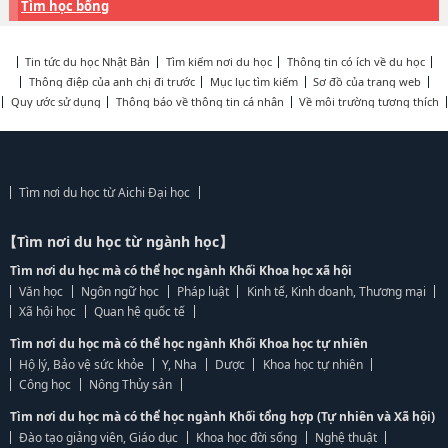
Tìm học bổng
Tin tức du học Nhật Bản
Tìm kiếm nơi du học
Thông tin có ích về du học
Thông điệp của anh chị đi trước
Mục lục tìm kiếm
Sơ đồ của trang web
Quy ước sử dụng
Thông báo về thông tin cá nhân
Về môi trường tương thích
Tìm nơi du học từ Aichi Đại học
【Tìm nơi du học từ ngành học】
Tìm nơi du học mà có thể học ngành Khối Khoa học xã hội
Văn học
Ngôn ngữ học
Pháp luật
Kinh tế, Kinh doanh, Thương mại
Xã hội học
Quan hệ quốc tế
Tìm nơi du học mà có thể học ngành Khối Khoa học tự nhiên
Hộ lý, Bảo vệ sức khỏe
Y, Nha
Dược
Khoa học tự nhiên
Công học
Nông Thủy sản
Tìm nơi du học mà có thể học ngành Khối tổng hợp (Tự nhiên và Xã hội)
Đào tạo giảng viên, Giáo dục
Khoa học đời sống
Nghệ thuật