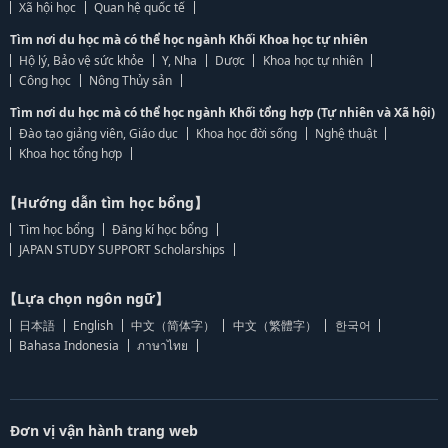
Xã hội học
Quan hệ quốc tế
Tìm nơi du học mà có thể học ngành Khối Khoa học tự nhiên
Hộ lý, Bảo vệ sức khỏe
Y, Nha
Dược
Khoa học tự nhiên
Công học
Nông Thủy sản
Tìm nơi du học mà có thể học ngành Khối tổng hợp (Tự nhiên và Xã hội)
Đào tạo giảng viên, Giáo dục
Khoa học đời sống
Nghệ thuật
Khoa học tổng hợp
【Hướng dẫn tìm học bổng】
Tìm học bổng
Đăng kí học bổng
JAPAN STUDY SUPPORT Scholarships
【Lựa chọn ngôn ngữ】
日本語
English
中文（简体字）
中文（繁體字）
한국어
Bahasa Indonesia
ภาษาไทย
Đơn vị vận hành trang web