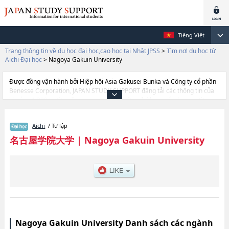
Tiếng Việt
Trang thông tin về du học đại học,cao học tại Nhật JPSS
>
Tìm nơi du học từ
Aichi Đại học
>
Nagoya Gakuin University
Được đồng vận hành bởi Hiệp hội Asia Gakusei Bunka và Công ty cổ phần
Benesse Corporation, JAPAN STUDY SUPPORT đăng tải các thông tin của
khoảng 1.300 trường đại học, cao học, trường đại học ngắn hạn, trường
chuyên môn đang tiếp nhận du học sinh.
Tại đây có đăng các thông tin chi tiết về Nagoya Gakuin University, và
Aichi
/ Tư lập
thông tin cần thiết dành cho du học sinh, như là về các Ngành
EconomicshoặcNgành CommercehoặcNgành Foreign StudieshoặcNgành
名古屋学院大学
|
Nagoya Gakuin University
Sports and HealthhoặcNgành LawhoặcNgành Intercultural
StudieshoặcNgành Contemporary Social Studies, thông tin về từng ngành
học, thông tin liên quan đến thi tuyển như số lượng tuyển sinh, số lượng
trúng tuyển, cở sở trang thiết bị, hướng dẫn địa điểm v.v...
Nagoya Gakuin University Danh sách các ngành