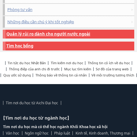
Phòng tư vấn
Những điều cần chú ý khi tốt nghiệp
Quản lý rủi ro dành cho người nước ngoài
Tìm học bổng
Tin tức du học Nhật Bản
Tìm kiếm nơi du học
Thông tin có ích về du học
Thông điệp của anh chị đi trước
Mục lục tìm kiếm
Sơ đồ của trang web
Quy ước sử dụng
Thông báo về thông tin cá nhân
Về môi trường tương thích
Tìm nơi du học từ Aichi Đại học
【Tìm nơi du học từ ngành học】
Tìm nơi du học mà có thể học ngành Khối Khoa học xã hội
Văn học
Ngôn ngữ học
Pháp luật
Kinh tế, Kinh doanh, Thương mại