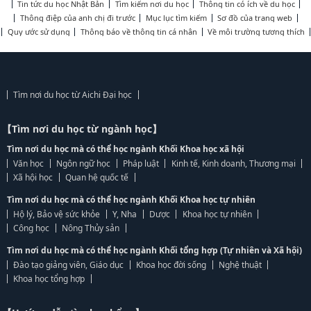
Tin tức du học Nhật Bản
Tìm kiếm nơi du học
Thông tin có ích về du học
Thông điệp của anh chị đi trước
Mục lục tìm kiếm
Sơ đồ của trang web
Quy ước sử dụng
Thông báo về thông tin cá nhân
Về môi trường tương thích
Tìm nơi du học từ Aichi Đại học
【Tìm nơi du học từ ngành học】
Tìm nơi du học mà có thể học ngành Khối Khoa học xã hội
Văn học
Ngôn ngữ học
Pháp luật
Kinh tế, Kinh doanh, Thương mại
Xã hội học
Quan hệ quốc tế
Tìm nơi du học mà có thể học ngành Khối Khoa học tự nhiên
Hộ lý, Bảo vệ sức khỏe
Y, Nha
Dược
Khoa học tự nhiên
Công học
Nông Thủy sản
Tìm nơi du học mà có thể học ngành Khối tổng hợp (Tự nhiên và Xã hội)
Đào tạo giảng viên, Giáo dục
Khoa học đời sống
Nghệ thuật
Khoa học tổng hợp