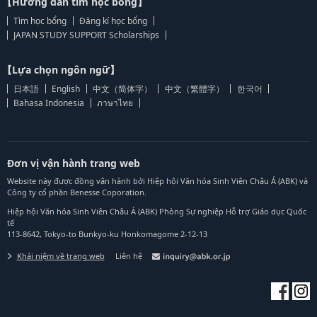
【Hướng dẫn tìm học bổng】
Tìm học bổng
Đăng kí học bổng
JAPAN STUDY SUPPORT Scholarships
【Lựa chọn ngôn ngữ】
日本語
English
中文（简体字）
中文（繁體字）
한국어
Bahasa Indonesia
ภาษาไทย
Đơn vị vận hành trang web
Website này được đồng vận hành bởi Hiệp hội Văn hóa Sinh Viên Châu Á (ABK) và
Công ty cổ phần Benesse Coporation.
Hiệp hội Văn hóa Sinh Viên Châu Á (ABK) Phòng Sự nghiệp Hỗ trợ Giáo dục Quốc
tế
113-8642, Tokyo-to Bunkyo-ku Honkomagome 2-12-13
Khái niệm về trang web
Liên hệ