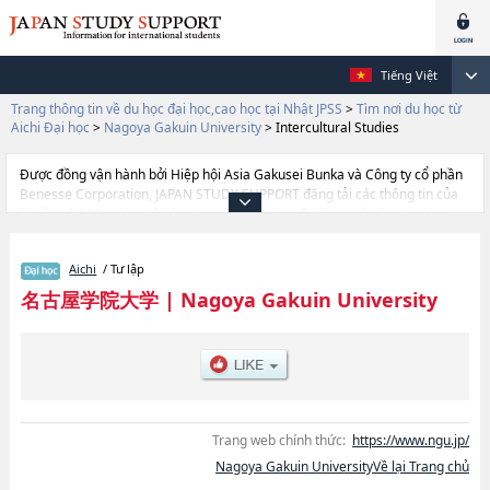
Tiếng Việt
Trang thông tin về du học đại học,cao học tại Nhật JPSS
>
Tìm nơi du học từ
Aichi Đại học
>
Nagoya Gakuin University
>
Intercultural Studies
Được đồng vận hành bởi Hiệp hội Asia Gakusei Bunka và Công ty cổ phần
Benesse Corporation, JAPAN STUDY SUPPORT đăng tải các thông tin của
khoảng 1.300 trường đại học, cao học, trường đại học ngắn hạn, trường
chuyên môn đang tiếp nhận du học sinh.
Tại đây có đăng các thông tin chi tiết về Nagoya Gakuin University, và
Aichi
/ Tư lập
thông tin cần thiết dành cho du học sinh, như là về các Ngành
EconomicshoặcNgành CommercehoặcNgành Foreign StudieshoặcNgành
名古屋学院大学
|
Nagoya Gakuin University
Sports and HealthhoặcNgành LawhoặcNgành Intercultural
StudieshoặcNgành Contemporary Social Studies, thông tin về từng ngành
học, thông tin liên quan đến thi tuyển như số lượng tuyển sinh, số lượng
trúng tuyển, cở sở trang thiết bị, hướng dẫn địa điểm v.v...
Trang web chính thức:
https://www.ngu.jp/
Nagoya Gakuin UniversityVề lại Trang chủ