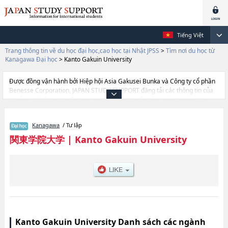
Tiếng Việt
Trang thông tin về du học đại học,cao học tại Nhật JPSS
>
Tìm nơi du học từ
Kanagawa Đại học
>
Kanto Gakuin University
Được đồng vận hành bởi Hiệp hội Asia Gakusei Bunka và Công ty cổ phần
Benesse Corporation, JAPAN STUDY SUPPORT đăng tải các thông tin của
khoảng 1.300 trường đại học, cao học, trường đại học ngắn hạn, trường
chuyên môn đang tiếp nhận du học sinh.
Tại đây có đăng các thông tin chi tiết về Kanto Gakuin University, và thông
Kanagawa
/ Tư lập
tin cần thiết dành cho du học sinh, như là về các Ngành Intercultural
StudieshoặcNgành EconomicshoặcNgành LawhoặcNgành Interhuman
関東学院大学
|
Kanto Gakuin University
Symbiotic StudieshoặcNgành Science and EngineeringhoặcNgành
Architecture and Environmental DesignhoặcNgành EducationhoặcNgành
NutritionhoặcNgành SociologyhoặcNgành Business
AdministrationhoặcNgành College of Informatics （tentative）, thông tin
về từng ngành học, thông tin liên quan đến thi tuyển như số lượng tuyển
sinh, số lượng trúng tuyển, cở sở trang thiết bị, hướng dẫn địa điểm v.v...
Kanto Gakuin University Danh sách các ngành