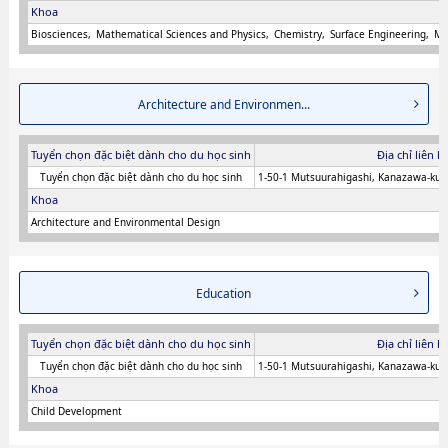
Khoa
Biosciences
Mathematical Sciences and Physics
Chemistry
Surface Engineering
Me
Architecture and Environmen...
Tuyển chọn đặc biệt dành cho du học sinh
Địa chỉ liên h
Tuyển chọn đặc biệt dành cho du học sinh
1-50-1 Mutsuurahigashi, Kanazawa-ku
Khoa
Architecture and Environmental Design
Education
Tuyển chọn đặc biệt dành cho du học sinh
Địa chỉ liên h
Tuyển chọn đặc biệt dành cho du học sinh
1-50-1 Mutsuurahigashi, Kanazawa-ku
Khoa
Child Development