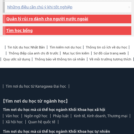
Những điều cần chú ý khi tốt nghiệp
Quản lý rủi ro dành cho người nước ngoài
Tìm học bổng
Tin tức du học Nhật Bản
Tìm kiếm nơi du học
Thông tin có ích về du học
Thông điệp của anh chị đi trước
Mục lục tìm kiếm
Sơ đồ của trang web
Quy ước sử dụng
Thông báo về thông tin cá nhân
Về môi trường tương thích
Tìm nơi du học từ Kanagawa Đại học
【Tìm nơi du học từ ngành học】
Tìm nơi du học mà có thể học ngành Khối Khoa học xã hội
Văn học
Ngôn ngữ học
Pháp luật
Kinh tế, Kinh doanh, Thương mại
Xã hội học
Quan hệ quốc tế
Tìm nơi du học mà có thể học ngành Khối Khoa học tự nhiên