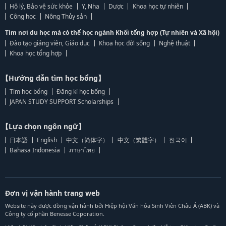
Hộ lý, Bảo vệ sức khỏe
Y, Nha
Dược
Khoa học tự nhiên
Công học
Nông Thủy sản
Tìm nơi du học mà có thể học ngành Khối tổng hợp (Tự nhiên và Xã hội)
Đào tạo giảng viên, Giáo dục
Khoa học đời sống
Nghệ thuật
Khoa học tổng hợp
【Hướng dẫn tìm học bổng】
Tìm học bổng
Đăng kí học bổng
JAPAN STUDY SUPPORT Scholarships
【Lựa chọn ngôn ngữ】
日本語
English
中文（简体字）
中文（繁體字）
한국어
Bahasa Indonesia
ภาษาไทย
Đơn vị vận hành trang web
Website này được đồng vận hành bởi Hiệp hội Văn hóa Sinh Viên Châu Á (ABK) và
Công ty cổ phần Benesse Coporation.