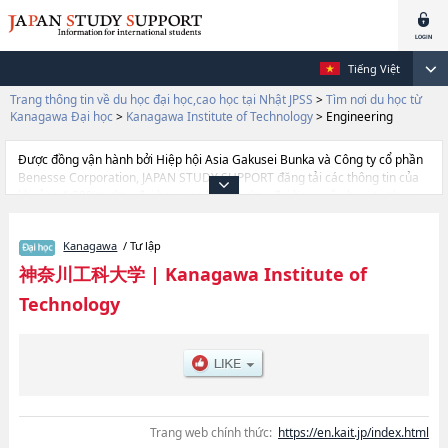
Tiếng Việt
Trang thông tin về du học đại học,cao học tại Nhật JPSS
>
Tìm nơi du học từ
Kanagawa Đại học
>
Kanagawa Institute of Technology
>
Engineering
Được đồng vận hành bởi Hiệp hội Asia Gakusei Bunka và Công ty cổ phần
Benesse Corporation, JAPAN STUDY SUPPORT đăng tải các thông tin của
khoảng 1.300 trường đại học, cao học, trường đại học ngắn hạn, trường
chuyên môn đang tiếp nhận du học sinh.
Tại đây có đăng các thông tin chi tiết về Kanagawa Institute of Technology,
Kanagawa
/ Tư lập
và thông tin cần thiết dành cho du học sinh, như là về các Ngành
EngineeringhoặcNgành Information Technology, thông tin về từng ngành
神奈川工科大学
|
Kanagawa Institute of
học, thông tin liên quan đến thi tuyển như số lượng tuyển sinh, số lượng
Technology
trúng tuyển, cở sở trang thiết bị, hướng dẫn địa điểm v.v...
Trang web chính thức:
https://en.kait.jp/index.html