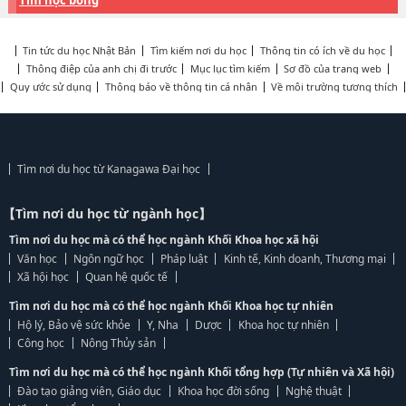
Tìm học bổng
Tin tức du học Nhật Bản
Tìm kiếm nơi du học
Thông tin có ích về du học
Thông điệp của anh chị đi trước
Mục lục tìm kiếm
Sơ đồ của trang web
Quy ước sử dụng
Thông báo về thông tin cá nhân
Về môi trường tương thích
Tìm nơi du học từ Kanagawa Đại học
【Tìm nơi du học từ ngành học】
Tìm nơi du học mà có thể học ngành Khối Khoa học xã hội
Văn học
Ngôn ngữ học
Pháp luật
Kinh tế, Kinh doanh, Thương mại
Xã hội học
Quan hệ quốc tế
Tìm nơi du học mà có thể học ngành Khối Khoa học tự nhiên
Hộ lý, Bảo vệ sức khỏe
Y, Nha
Dược
Khoa học tự nhiên
Công học
Nông Thủy sản
Tìm nơi du học mà có thể học ngành Khối tổng hợp (Tự nhiên và Xã hội)
Đào tạo giảng viên, Giáo dục
Khoa học đời sống
Nghệ thuật