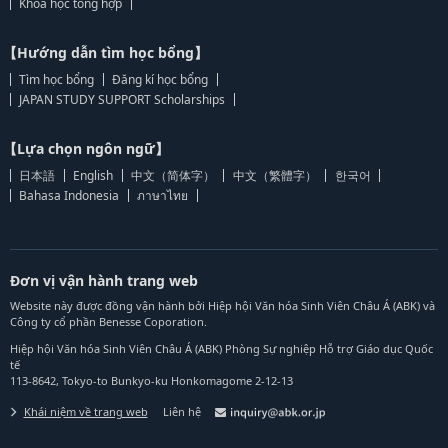
Khoa học tổng hợp
【Hướng dẫn tìm học bổng】
Tìm học bổng
Đăng kí học bổng
JAPAN STUDY SUPPORT Scholarships
【Lựa chọn ngôn ngữ】
日本語
English
中文（简体字）
中文（繁體字）
한국어
Bahasa Indonesia
ภาษาไทย
Đơn vị vận hành trang web
Website này được đồng vận hành bởi Hiệp hội Văn hóa Sinh Viên Châu Á (ABK) và
Công ty cổ phần Benesse Coporation.
Hiệp hội Văn hóa Sinh Viên Châu Á (ABK) Phòng Sự nghiệp Hỗ trợ Giáo dục Quốc
tế
113-8642, Tokyo-to Bunkyo-ku Honkomagome 2-12-13
Khái niệm về trang web
Liên hệ