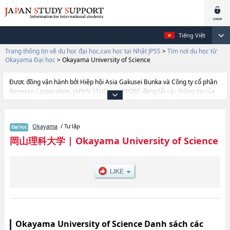
Tiếng Việt
Trang thông tin về du học đại học,cao học tại Nhật JPSS
>
Tìm nơi du học từ
Okayama Đại học
>
Okayama University of Science
Được đồng vận hành bởi Hiệp hội Asia Gakusei Bunka và Công ty cổ phần
Benesse Corporation, JAPAN STUDY SUPPORT đăng tải các thông tin của
khoảng 1.300 trường đại học, cao học, trường đại học ngắn hạn, trường
chuyên môn đang tiếp nhận du học sinh.
Tại đây có đăng các thông tin chi tiết về Okayama University of Science, và
Okayama
/ Tư lập
thông tin cần thiết dành cho du học sinh, như là về các Ngành
SciencehoặcNgành EngineeringhoặcNgành Information Science and
岡山理科大学
|
Okayama University of Science
EngineeringhoặcNgành Biospher-Geospher SciencehoặcNgành
EducationhoặcNgành ManagementhoặcNgành Veterinary
MedicinehoặcNgành Life Sciences (tentative translation), thông tin về
từng ngành học, thông tin liên quan đến thi tuyển như số lượng tuyển sinh,
số lượng trúng tuyển, cở sở trang thiết bị, hướng dẫn địa điểm v.v...
Okayama University of Science Danh sách các