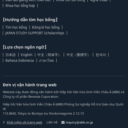
Khoa học tổng hợp
【Hướng dẫn tìm học bổng】
Tìm học bổng
Đăng kí học bổng
JAPAN STUDY SUPPORT Scholarships
【Lựa chọn ngôn ngữ】
日本語
English
中文（简体字）
中文（繁體字）
한국어
Bahasa Indonesia
ภาษาไทย
Đơn vị vận hành trang web
Website này được đồng vận hành bởi Hiệp hội Văn hóa Sinh Viên Châu Á (ABK) và
Công ty cổ phần Benesse Coporation.
Hiệp hội Văn hóa Sinh Viên Châu Á (ABK) Phòng Sự nghiệp Hỗ trợ Giáo dục Quốc
tế
113-8642, Tokyo-to Bunkyo-ku Honkomagome 2-12-13
Khái niệm về trang web
Liên hệ