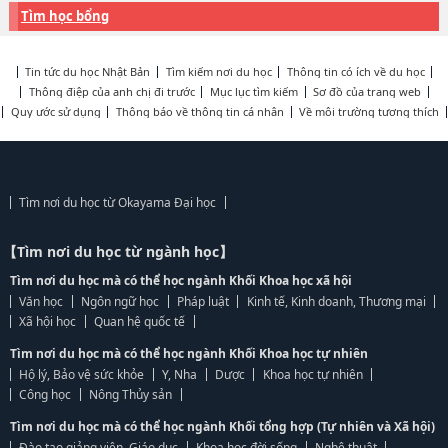
Tìm học bổng
Tin tức du học Nhật Bản
Tìm kiếm nơi du học
Thông tin có ích về du học
Thông điệp của anh chị đi trước
Mục lục tìm kiếm
Sơ đồ của trang web
Quy ước sử dụng
Thông báo về thông tin cá nhân
Về môi trường tương thích
Tìm nơi du học từ Okayama Đại học
【Tìm nơi du học từ ngành học】
Tìm nơi du học mà có thể học ngành Khối Khoa học xã hội
Văn học
Ngôn ngữ học
Pháp luật
Kinh tế, Kinh doanh, Thương mại
Xã hội học
Quan hệ quốc tế
Tìm nơi du học mà có thể học ngành Khối Khoa học tự nhiên
Hộ lý, Bảo vệ sức khỏe
Y, Nha
Dược
Khoa học tự nhiên
Công học
Nông Thủy sản
Tìm nơi du học mà có thể học ngành Khối tổng hợp (Tự nhiên và Xã hội)
Đào tạo giảng viên, Giáo dục
Khoa học đời sống
Nghệ thuật