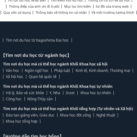
Tin tức du học Nhật Bản
Tìm kiếm nơi du học
Thông tin có ích về du học
Thông điệp của anh chị đi trước
Mục lục tìm kiếm
Sơ đồ của trang web
Quy ước sử dụng
Thông báo về thông tin cá nhân
Về môi trường tương thích
Tìm nơi du học từ Kagoshima Đại học
【Tìm nơi du học từ ngành học】
Tìm nơi du học mà có thể học ngành Khối Khoa học xã hội
Văn học
Ngôn ngữ học
Pháp luật
Kinh tế, Kinh doanh, Thương mại
Xã hội học
Quan hệ quốc tế
Tìm nơi du học mà có thể học ngành Khối Khoa học tự nhiên
Hộ lý, Bảo vệ sức khỏe
Y, Nha
Dược
Khoa học tự nhiên
Công học
Nông Thủy sản
Tìm nơi du học mà có thể học ngành Khối tổng hợp (Tự nhiên và Xã hội)
Đào tạo giảng viên, Giáo dục
Khoa học đời sống
Nghệ thuật
Khoa học tổng hợp
【Hướng dẫn tìm học bổng】