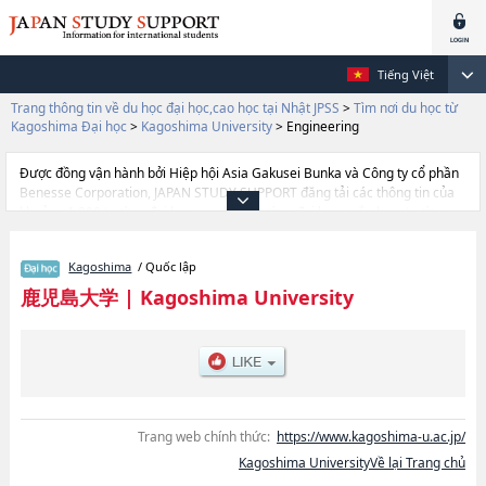
Tiếng Việt
Trang thông tin về du học đại học,cao học tại Nhật JPSS
>
Tìm nơi du học từ
Kagoshima Đại học
>
Kagoshima University
>
Engineering
Được đồng vận hành bởi Hiệp hội Asia Gakusei Bunka và Công ty cổ phần
Benesse Corporation, JAPAN STUDY SUPPORT đăng tải các thông tin của
khoảng 1.300 trường đại học, cao học, trường đại học ngắn hạn, trường
chuyên môn đang tiếp nhận du học sinh.
Tại đây có đăng các thông tin chi tiết về Kagoshima University, và thông tin
Kagoshima
/ Quốc lập
cần thiết dành cho du học sinh, như là về các Ngành Law, Economics and
HumanitieshoặcNgành EducationhoặcNgành SciencehoặcNgành
鹿児島大学
|
Kagoshima University
MedicinehoặcNgành DentistryhoặcNgành EngineeringhoặcNgành
AgriculturehoặcNgành FisherieshoặcNgành Veterinary Medicine, thông
tin về từng ngành học, thông tin liên quan đến thi tuyển như số lượng
tuyển sinh, số lượng trúng tuyển, cở sở trang thiết bị, hướng dẫn địa điểm
v.v...
Trang web chính thức:
https://www.kagoshima-u.ac.jp/
Kagoshima UniversityVề lại Trang chủ