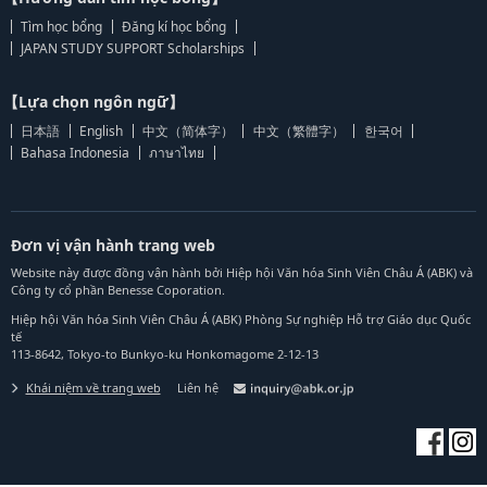
Tìm học bổng
Đăng kí học bổng
JAPAN STUDY SUPPORT Scholarships
【Lựa chọn ngôn ngữ】
日本語
English
中文（简体字）
中文（繁體字）
한국어
Bahasa Indonesia
ภาษาไทย
Đơn vị vận hành trang web
Website này được đồng vận hành bởi Hiệp hội Văn hóa Sinh Viên Châu Á (ABK) và
Công ty cổ phần Benesse Coporation.
Hiệp hội Văn hóa Sinh Viên Châu Á (ABK) Phòng Sự nghiệp Hỗ trợ Giáo dục Quốc
tế
113-8642, Tokyo-to Bunkyo-ku Honkomagome 2-12-13
Khái niệm về trang web
Liên hệ