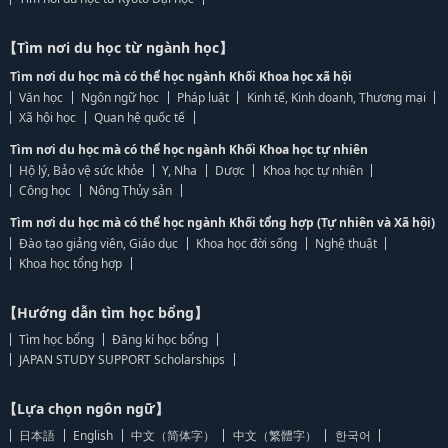
【Tìm nơi du học từ ngành học】
Tìm nơi du học mà có thể học ngành Khối Khoa học xã hội
Văn học
Ngôn ngữ học
Pháp luật
Kinh tế, Kinh doanh, Thương mại
Xã hội học
Quan hệ quốc tế
Tìm nơi du học mà có thể học ngành Khối Khoa học tự nhiên
Hộ lý, Bảo vệ sức khỏe
Y, Nha
Dược
Khoa học tự nhiên
Công học
Nông Thủy sản
Tìm nơi du học mà có thể học ngành Khối tổng hợp (Tự nhiên và Xã hội)
Đào tạo giảng viên, Giáo dục
Khoa học đời sống
Nghệ thuật
Khoa học tổng hợp
【Hướng dẫn tìm học bổng】
Tìm học bổng
Đăng kí học bổng
JAPAN STUDY SUPPORT Scholarships
【Lựa chọn ngôn ngữ】
日本語
English
中文（简体字）
中文（繁體字）
한국어