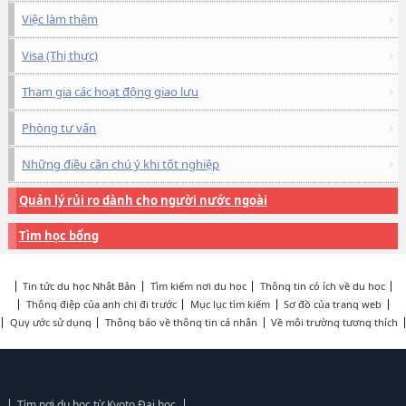
Việc làm thêm
Visa (Thị thực)
Tham gia các hoạt động giao lưu
Phòng tư vấn
Những điều cần chú ý khi tốt nghiệp
Quản lý rủi ro dành cho người nước ngoài
Tìm học bổng
Tin tức du học Nhật Bản
Tìm kiếm nơi du học
Thông tin có ích về du học
Thông điệp của anh chị đi trước
Mục lục tìm kiếm
Sơ đồ của trang web
Quy ước sử dụng
Thông báo về thông tin cá nhân
Về môi trường tương thích
Tìm nơi du học từ Kyoto Đại học