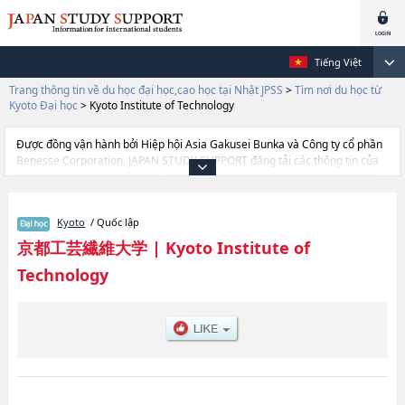
Tiếng Việt
Trang thông tin về du học đại học,cao học tại Nhật JPSS
>
Tìm nơi du học từ
Kyoto Đại học
>
Kyoto Institute of Technology
Được đồng vận hành bởi Hiệp hội Asia Gakusei Bunka và Công ty cổ phần
Benesse Corporation, JAPAN STUDY SUPPORT đăng tải các thông tin của
khoảng 1.300 trường đại học, cao học, trường đại học ngắn hạn, trường
chuyên môn đang tiếp nhận du học sinh.
Tại đây có đăng các thông tin chi tiết về Kyoto Institute of Technology, và
Kyoto
/ Quốc lập
thông tin cần thiết dành cho du học sinh, như là về các Ngành School of
Science and Technology, thông tin về từng ngành học, thông tin liên quan
京都工芸繊維大学
|
Kyoto Institute of
đến thi tuyển như số lượng tuyển sinh, số lượng trúng tuyển, cở sở trang
Technology
thiết bị, hướng dẫn địa điểm v.v...