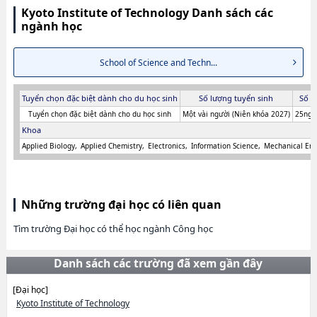
Kyoto Institute of Technology Danh sách các
ngành học
School of Science and Techn...
Tuyển chọn đặc biệt dành cho du học sinh
Số lượng tuyển sinh
Số n
Tuyển chọn đặc biệt dành cho du học sinh
Một vài người (Niên khóa 2027)
25ngư
Khoa
Applied Biology
Applied Chemistry
Electronics
Information Science
Mechanical Eng
Những trường đại học có liên quan
Tìm trường Đại học có thể học ngành Công học
Danh sách các trường đã xem gần đây
[Đại học]
Kyoto Institute of Technology