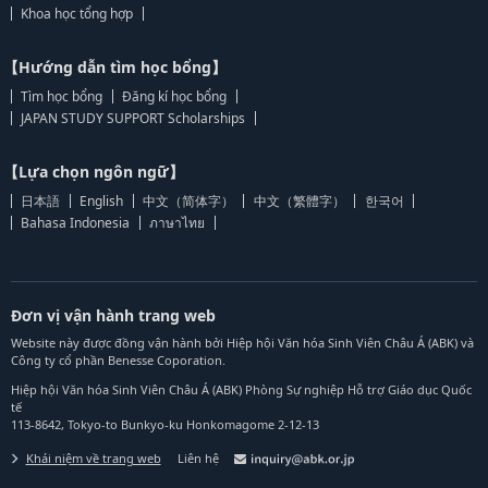
Khoa học tổng hợp
【Hướng dẫn tìm học bổng】
Tìm học bổng
Đăng kí học bổng
JAPAN STUDY SUPPORT Scholarships
【Lựa chọn ngôn ngữ】
日本語
English
中文（简体字）
中文（繁體字）
한국어
Bahasa Indonesia
ภาษาไทย
Đơn vị vận hành trang web
Website này được đồng vận hành bởi Hiệp hội Văn hóa Sinh Viên Châu Á (ABK) và
Công ty cổ phần Benesse Coporation.
Hiệp hội Văn hóa Sinh Viên Châu Á (ABK) Phòng Sự nghiệp Hỗ trợ Giáo dục Quốc
tế
113-8642, Tokyo-to Bunkyo-ku Honkomagome 2-12-13
Khái niệm về trang web
Liên hệ