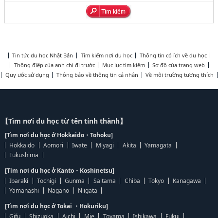
Tin tức du học Nhật Bản
Tìm kiếm nơi du học
Thông tin có ích về du học
Thông điệp của anh chị đi trước
Mục lục tìm kiếm
Sơ đồ của trang web
Quy ước sử dụng
Thông báo về thông tin cá nhân
Về môi trường tương thích
【Tìm nơi du học từ tên tỉnh thành】
[Tìm nơi du học ở Hokkaido・Tohoku]
Hokkaido
Aomori
Iwate
Miyagi
Akita
Yamagata
Fukushima
[Tìm nơi du học ở Kanto・Koshinetsu]
Ibaraki
Tochigi
Gunma
Saitama
Chiba
Tokyo
Kanagawa
Yamanashi
Nagano
Niigata
[Tìm nơi du học ở Tokai ・Hokuriku]
Gifu
Shizuoka
Aichi
Mie
Toyama
Ishikawa
Fukui