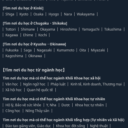
[Tìm nơi du học ở Kinki]
Shiga
Kyoto
Osaka
Hyogo
Nara
Wakayama
[Tìm nơi du học ở Chugoku・Shikoku]
Tottori
Shimane
Okayama
Hiroshima
Yamaguchi
Tokushima
Kagawa
Ehime
Kochi
[Tìm nơi du học ở Kyushu・Okinawa]
Fukuoka
Saga
Nagasaki
Kumamoto
Oita
Miyazaki
Kagoshima
Okinawa
【Tìm nơi du học từ ngành học】
Tìm nơi du học mà có thể học ngành Khối Khoa học xã hội
Văn học
Ngôn ngữ học
Pháp luật
Kinh tế, Kinh doanh, Thương mại
Xã hội học
Quan hệ quốc tế
Tìm nơi du học mà có thể học ngành Khối Khoa học tự nhiên
Hộ lý, Bảo vệ sức khỏe
Y, Nha
Dược
Khoa học tự nhiên
Công học
Nông Thủy sản
Tìm nơi du học mà có thể học ngành Khối tổng hợp (Tự nhiên và Xã hội)
Đào tạo giảng viên, Giáo dục
Khoa học đời sống
Nghệ thuật