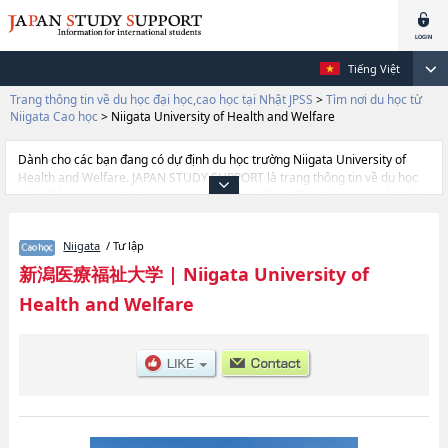
Tiếng Việt
Trang thông tin về du học đại học,cao học tại Nhật JPSS
>
Tìm nơi du học từ
Niigata Cao học
>
Niigata University of Health and Welfare
Dành cho các bạn đang có dự định du học trường Niigata University of
Health and Welfare. JAPAN STUDY SUPPORT là trang thông tin về du học
Nhật Bản dành cho du học sinh nước ngoài, được đồng vận hành bởi Hiệp
hội Asia Gakusei Bunka và Công ty cổ phần Benesse Corporation. Trang
này đăng các thông tinGraduate School of Health and Welfare của Niigata
Niigata
/ Tư lập
University of Health and Welfare cũng như thông tin chi tiết về từng khoa
nghiên cứu, nên nếu bạn đang tìm hiểu thông tin du học liên quan tới
新潟医療福祉大学
|
Niigata University of
Niigata University of Health and Welfare thì hãy sứ dụng trang này.Ngoài
Health and Welfare
ra còn có cả thông tin của khoảng 1.300 trường đại học, cao học, trường
đại học ngắn hạn, trường chuyên môn đang tiếp nhận du học sinh.