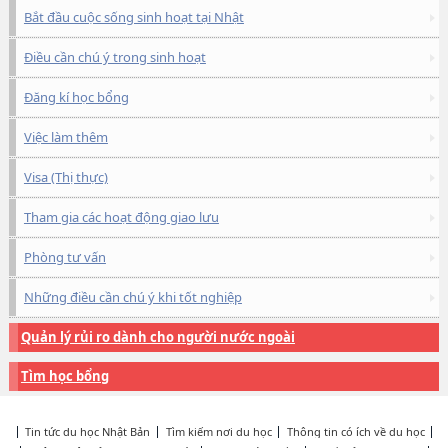
Bắt đầu cuộc sống sinh hoạt tại Nhật
Điều cần chú ý trong sinh hoạt
Đăng kí học bổng
Việc làm thêm
Visa (Thị thực)
Tham gia các hoạt động giao lưu
Phòng tư vấn
Những điều cần chú ý khi tốt nghiệp
Quản lý rủi ro dành cho người nước ngoài
Tìm học bổng
Tin tức du học Nhật Bản
Tìm kiếm nơi du học
Thông tin có ích về du học