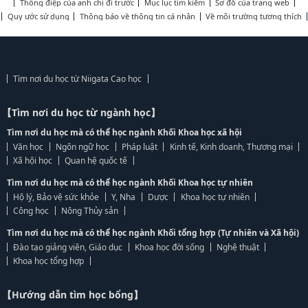
Thông điệp của anh chị đi trước
Mục lục tìm kiếm
Sơ đồ của trang web
Quy ước sử dụng
Thông báo về thông tin cá nhân
Về môi trường tương thích
Tìm nơi du học từ Niigata Cao học
【Tìm nơi du học từ ngành học】
Tìm nơi du học mà có thể học ngành Khối Khoa học xã hội
Văn học
Ngôn ngữ học
Pháp luật
Kinh tế, Kinh doanh, Thương mại
Xã hội học
Quan hệ quốc tế
Tìm nơi du học mà có thể học ngành Khối Khoa học tự nhiên
Hộ lý, Bảo vệ sức khỏe
Y, Nha
Dược
Khoa học tự nhiên
Công học
Nông Thủy sản
Tìm nơi du học mà có thể học ngành Khối tổng hợp (Tự nhiên và Xã hội)
Đào tạo giảng viên, Giáo dục
Khoa học đời sống
Nghệ thuật
Khoa học tổng hợp
【Hướng dẫn tìm học bổng】