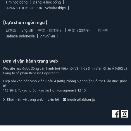
Tìm học bổng
Đăng kí học bổng
JAPAN STUDY SUPPORT Scholarships
【Lựa chọn ngôn ngữ】
日本語
English
中文（简体字）
中文（繁體字）
한국어
Bahasa Indonesia
ภาษาไทย
Đơn vị vận hành trang web
Website này được đồng vận hành bởi Hiệp hội Văn hóa Sinh Viên Châu Á (ABK) và
Công ty cổ phần Benesse Coporation.
Hiệp hội Văn hóa Sinh Viên Châu Á (ABK) Phòng Sự nghiệp Hỗ trợ Giáo dục Quốc
tế
113-8642, Tokyo-to Bunkyo-ku Honkomagome 2-12-13
Khái niệm về trang web
Liên hệ