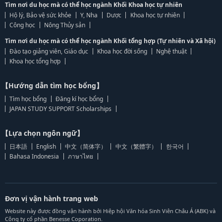
Tìm nơi du học mà có thể học ngành Khối Khoa học tự nhiên
Hộ lý, Bảo vệ sức khỏe
Y, Nha
Dược
Khoa học tự nhiên
Công học
Nông Thủy sản
Tìm nơi du học mà có thể học ngành Khối tổng hợp (Tự nhiên và Xã hội)
Đào tạo giảng viên, Giáo dục
Khoa học đời sống
Nghệ thuật
Khoa học tổng hợp
【Hướng dẫn tìm học bổng】
Tìm học bổng
Đăng kí học bổng
JAPAN STUDY SUPPORT Scholarships
【Lựa chọn ngôn ngữ】
日本語
English
中文（简体字）
中文（繁體字）
한국어
Bahasa Indonesia
ภาษาไทย
Đơn vị vận hành trang web
Website này được đồng vận hành bởi Hiệp hội Văn hóa Sinh Viên Châu Á (ABK) và
Công ty cổ phần Benesse Coporation.