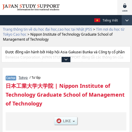
Tiếng Việt
Trang thông tin về du học đại học,cao học tại Nhật JPSS
>
Tìm nơi du học từ
Tokyo Cao học
>
Nippon Institute of Technology Graduate School of
Management of Technology
Được đồng vận hành bởi Hiệp hội Asia Gakusei Bunka và Công ty cổ phần
Benesse Corporation, JAPAN STUDY SUPPORT đăng tải các thông tin của
khoảng 1.300 trường đại học, cao học, trường đại học ngắn hạn, trường
chuyên môn đang tiếp nhận du học sinh.
Tại đây có đăng các thông tin chi tiết về Nippon Institute of Technology
Tokyo
/ Tư lập
Graduate School of Management of Technology, và thông tin cần thiết
dành cho du học sinh, như là về các EngineeringhoặcGraduate School of
日本工業大学大学院
|
Nippon Institute of
Management of Technology, thông tin về từng khoa nghiên cứu, thông tin
Technology Graduate School of Management
liên quan đến thi tuyển như số lượng tuyển sinh, số lượng trúng tuyển, cở
sở trang thiết bị, hướng dẫn địa điểm v.v...
of Technology