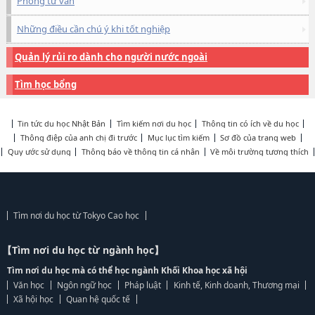
Phòng tư vấn
Những điều cần chú ý khi tốt nghiệp
Quản lý rủi ro dành cho người nước ngoài
Tìm học bổng
Tin tức du học Nhật Bản
Tìm kiếm nơi du học
Thông tin có ích về du học
Thông điệp của anh chị đi trước
Mục lục tìm kiếm
Sơ đồ của trang web
Quy ước sử dụng
Thông báo về thông tin cá nhân
Về môi trường tương thích
Tìm nơi du học từ Tokyo Cao học
【Tìm nơi du học từ ngành học】
Tìm nơi du học mà có thể học ngành Khối Khoa học xã hội
Văn học
Ngôn ngữ học
Pháp luật
Kinh tế, Kinh doanh, Thương mại
Xã hội học
Quan hệ quốc tế