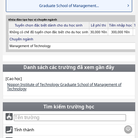
Graduate School of Management...
Khóa đào tạo học vị chuyên ngành
Tuyển chọn đặc biệt dành cho du học sinh
Lệ phí thi
Tiền nhập học
Ti
Không có chế độ tuyển chọn đăc biệt cho du học sinh
30,000 Yên
300,000 Yên
Chuyên ngành
Management of Technology
Danh sách các trường đã xem gần đây
[Cao học]
Nippon Institute of Technology Graduate School of Management of
Technology
Tìm kiếm trường học
Tỉnh thành