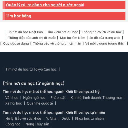
Quản lý rủi ro dành cho người nước ngoài
Tìm học bổng
Tin tức du học Nhật Bản
Tìm kiếm nơi du học
Thông tin có ích về du học
Thông điệp của anh chị đi trước
Mục lục tìm kiếm
Sơ đồ của trang web
Quy ước sử dụng
Thông báo về thông tin cá nhân
Về môi trường tương thích
Tìm nơi du học từ Tokyo Cao học
【Tìm nơi du học từ ngành học】
Tìm nơi du học mà có thể học ngành Khối Khoa học xã hội
Văn học
Ngôn ngữ học
Pháp luật
Kinh tế, Kinh doanh, Thương mại
Xã hội học
Quan hệ quốc tế
Tìm nơi du học mà có thể học ngành Khối Khoa học tự nhiên
Hộ lý, Bảo vệ sức khỏe
Y, Nha
Dược
Khoa học tự nhiên
Công học
Nông Thủy sản