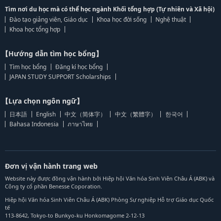
Tìm nơi du học mà có thể học ngành Khối tổng hợp (Tự nhiên và Xã hội)
Đào tạo giảng viên, Giáo dục
Khoa học đời sống
Nghệ thuật
Khoa học tổng hợp
【Hướng dẫn tìm học bổng】
Tìm học bổng
Đăng kí học bổng
JAPAN STUDY SUPPORT Scholarships
【Lựa chọn ngôn ngữ】
日本語
English
中文（简体字）
中文（繁體字）
한국어
Bahasa Indonesia
ภาษาไทย
Đơn vị vận hành trang web
Website này được đồng vận hành bởi Hiệp hội Văn hóa Sinh Viên Châu Á (ABK) và
Công ty cổ phần Benesse Coporation.
Hiệp hội Văn hóa Sinh Viên Châu Á (ABK) Phòng Sự nghiệp Hỗ trợ Giáo dục Quốc
tế
113-8642, Tokyo-to Bunkyo-ku Honkomagome 2-12-13