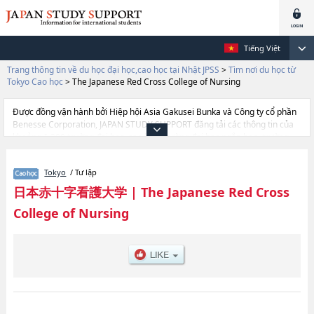
Tiếng Việt
Trang thông tin về du học đại học,cao học tại Nhật JPSS
>
Tìm nơi du học từ
Tokyo Cao học
>
The Japanese Red Cross College of Nursing
Được đồng vận hành bởi Hiệp hội Asia Gakusei Bunka và Công ty cổ phần
Benesse Corporation, JAPAN STUDY SUPPORT đăng tải các thông tin của
khoảng 1.300 trường đại học, cao học, trường đại học ngắn hạn, trường
chuyên môn đang tiếp nhận du học sinh.
Tại đây có đăng các thông tin chi tiết về The Japanese Red Cross College of
Tokyo
/ Tư lập
Nursing, và thông tin cần thiết dành cho du học sinh, như là về các
Nursing, thông tin về từng khoa nghiên cứu, thông tin liên quan đến thi
日本赤十字看護大学
|
The Japanese Red Cross
tuyển như số lượng tuyển sinh, số lượng trúng tuyển, cở sở trang thiết bị,
College of Nursing
hướng dẫn địa điểm v.v...