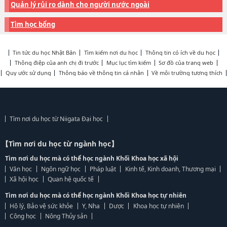
Quản lý rủi ro dành cho người nước ngoài
Tìm học bổng
Tin tức du học Nhật Bản
Tìm kiếm nơi du học
Thông tin có ích về du học
Thông điệp của anh chị đi trước
Mục lục tìm kiếm
Sơ đồ của trang web
Quy ước sử dụng
Thông báo về thông tin cá nhân
Về môi trường tương thích
Tìm nơi du học từ Niigata Đại học
【Tìm nơi du học từ ngành học】
Tìm nơi du học mà có thể học ngành Khối Khoa học xã hội
Văn học
Ngôn ngữ học
Pháp luật
Kinh tế, Kinh doanh, Thương mại
Xã hội học
Quan hệ quốc tế
Tìm nơi du học mà có thể học ngành Khối Khoa học tự nhiên
Hộ lý, Bảo vệ sức khỏe
Y, Nha
Dược
Khoa học tự nhiên
Công học
Nông Thủy sản