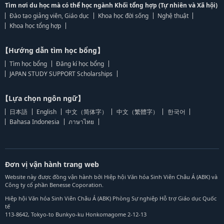
Tìm nơi du học mà có thể học ngành Khối tổng hợp (Tự nhiên và Xã hội)
Đào tạo giảng viên, Giáo dục
Khoa học đời sống
Nghệ thuật
Khoa học tổng hợp
【Hướng dẫn tìm học bổng】
Tìm học bổng
Đăng kí học bổng
JAPAN STUDY SUPPORT Scholarships
【Lựa chọn ngôn ngữ】
日本語
English
中文（简体字）
中文（繁體字）
한국어
Bahasa Indonesia
ภาษาไทย
Đơn vị vận hành trang web
Website này được đồng vận hành bởi Hiệp hội Văn hóa Sinh Viên Châu Á (ABK) và
Công ty cổ phần Benesse Coporation.
Hiệp hội Văn hóa Sinh Viên Châu Á (ABK) Phòng Sự nghiệp Hỗ trợ Giáo dục Quốc
tế
113-8642, Tokyo-to Bunkyo-ku Honkomagome 2-12-13