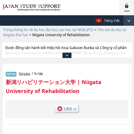
Tiếng Việt
Trang thông tin về du học đại học,cao học tại Nhật JPSS
>
Tìm nơi du học từ
Niigata Đại học
>
Niigata University of Rehabilitation
Được đồng vận hành bởi Hiệp hội Asia Gakusei Bunka và Công ty cổ phần
Benesse Corporation, JAPAN STUDY SUPPORT đăng tải các thông tin của
khoảng 1.300 trường đại học, cao học, trường đại học ngắn hạn, trường
chuyên môn đang tiếp nhận du học sinh.
Tại đây có đăng các thông tin chi tiết về Niigata University of
Niigata
/ Tư lập
Rehabilitation, và thông tin cần thiết dành cho du học sinh, như là về các ,
thông tin về từng ngành học, thông tin liên quan đến thi tuyển như số
新潟リハビリテーション大学
|
Niigata
lượng tuyển sinh, số lượng trúng tuyển, cở sở trang thiết bị, hướng dẫn địa
University of Rehabilitation
điểm v.v...