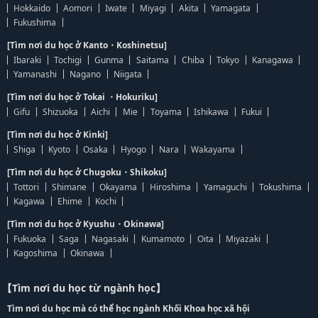
Hokkaido
Aomori
Iwate
Miyagi
Akita
Yamagata
Fukushima
[Tìm nơi du học ở Kanto・Koshinetsu]
Ibaraki
Tochigi
Gunma
Saitama
Chiba
Tokyo
Kanagawa
Yamanashi
Nagano
Niigata
[Tìm nơi du học ở Tokai ・Hokuriku]
Gifu
Shizuoka
Aichi
Mie
Toyama
Ishikawa
Fukui
[Tìm nơi du học ở Kinki]
Shiga
Kyoto
Osaka
Hyogo
Nara
Wakayama
[Tìm nơi du học ở Chugoku・Shikoku]
Tottori
Shimane
Okayama
Hiroshima
Yamaguchi
Tokushima
Kagawa
Ehime
Kochi
[Tìm nơi du học ở Kyushu・Okinawa]
Fukuoka
Saga
Nagasaki
Kumamoto
Oita
Miyazaki
Kagoshima
Okinawa
【Tìm nơi du học từ ngành học】
Tìm nơi du học mà có thể học ngành Khối Khoa học xã hội