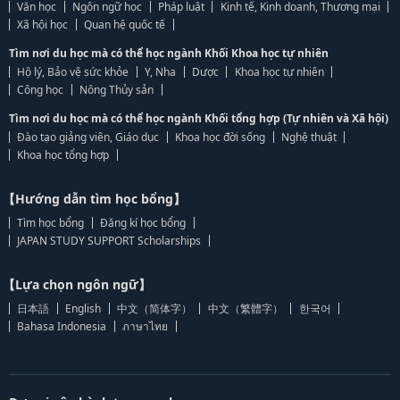
Văn học
Ngôn ngữ học
Pháp luật
Kinh tế, Kinh doanh, Thương mại
Xã hội học
Quan hệ quốc tế
Tìm nơi du học mà có thể học ngành Khối Khoa học tự nhiên
Hộ lý, Bảo vệ sức khỏe
Y, Nha
Dược
Khoa học tự nhiên
Công học
Nông Thủy sản
Tìm nơi du học mà có thể học ngành Khối tổng hợp (Tự nhiên và Xã hội)
Đào tạo giảng viên, Giáo dục
Khoa học đời sống
Nghệ thuật
Khoa học tổng hợp
【Hướng dẫn tìm học bổng】
Tìm học bổng
Đăng kí học bổng
JAPAN STUDY SUPPORT Scholarships
【Lựa chọn ngôn ngữ】
日本語
English
中文（简体字）
中文（繁體字）
한국어
Bahasa Indonesia
ภาษาไทย