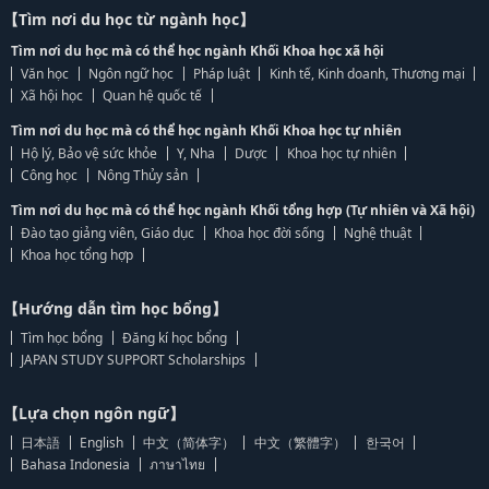
【Tìm nơi du học từ ngành học】
Tìm nơi du học mà có thể học ngành Khối Khoa học xã hội
Văn học
Ngôn ngữ học
Pháp luật
Kinh tế, Kinh doanh, Thương mại
Xã hội học
Quan hệ quốc tế
Tìm nơi du học mà có thể học ngành Khối Khoa học tự nhiên
Hộ lý, Bảo vệ sức khỏe
Y, Nha
Dược
Khoa học tự nhiên
Công học
Nông Thủy sản
Tìm nơi du học mà có thể học ngành Khối tổng hợp (Tự nhiên và Xã hội)
Đào tạo giảng viên, Giáo dục
Khoa học đời sống
Nghệ thuật
Khoa học tổng hợp
【Hướng dẫn tìm học bổng】
Tìm học bổng
Đăng kí học bổng
JAPAN STUDY SUPPORT Scholarships
【Lựa chọn ngôn ngữ】
日本語
English
中文（简体字）
中文（繁體字）
한국어
Bahasa Indonesia
ภาษาไทย