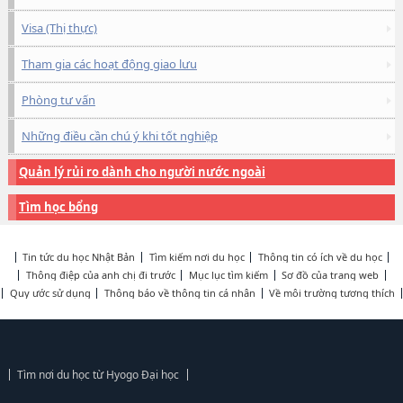
Visa (Thị thực)
Tham gia các hoạt động giao lưu
Phòng tư vấn
Những điều cần chú ý khi tốt nghiệp
Quản lý rủi ro dành cho người nước ngoài
Tìm học bổng
Tin tức du học Nhật Bản
Tìm kiếm nơi du học
Thông tin có ích về du học
Thông điệp của anh chị đi trước
Mục lục tìm kiếm
Sơ đồ của trang web
Quy ước sử dụng
Thông báo về thông tin cá nhân
Về môi trường tương thích
Tìm nơi du học từ Hyogo Đại học