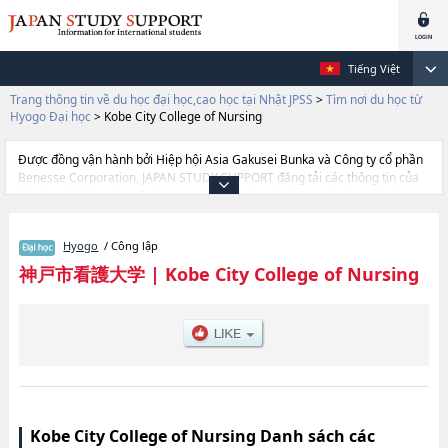
Tiếng Việt
Trang thông tin về du học đại học,cao học tại Nhật JPSS
>
Tìm nơi du học từ
Hyogo Đại học
>
Kobe City College of Nursing
Được đồng vận hành bởi Hiệp hội Asia Gakusei Bunka và Công ty cổ phần
Benesse Corporation, JAPAN STUDY SUPPORT đăng tải các thông tin của
khoảng 1.300 trường đại học, cao học, trường đại học ngắn hạn, trường
chuyên môn đang tiếp nhận du học sinh.
Tại đây có đăng các thông tin chi tiết về Kobe City College of Nursing, và
Hyogo
/ Công lập
thông tin cần thiết dành cho du học sinh, như là về các Ngành Nursing,
thông tin về từng ngành học, thông tin liên quan đến thi tuyển như số
神戸市看護大学
|
Kobe City College of Nursing
lượng tuyển sinh, số lượng trúng tuyển, cở sở trang thiết bị, hướng dẫn địa
điểm v.v...
Kobe City College of Nursing Danh sách các