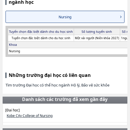
ngành học
Nursing
Tuyển chọn đặc biệt dành cho du học sinh
Số lượng tuyển sinh
Số n
Tuyển chọn đặc biệt dành cho du học sinh
Một vài người (Niên khóa 2027)
1người
Khoa
Nursing
Những trường đại học có liên quan
Tìm trường Đại học có thể học ngành Hộ lý, Bảo vệ sức khỏe
Danh sách các trường đã xem gần đây
[Đại học]
Kobe City College of Nursing