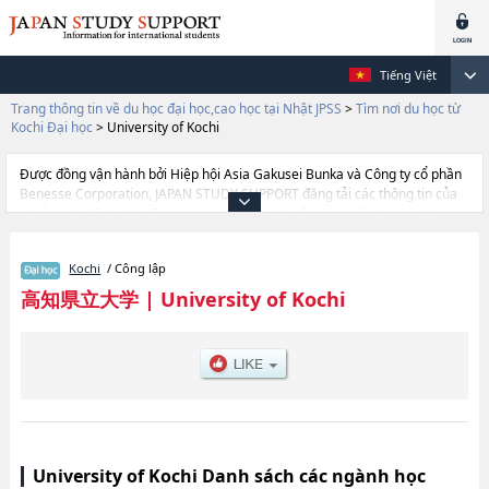
Tiếng Việt
Trang thông tin về du học đại học,cao học tại Nhật JPSS
>
Tìm nơi du học từ
Kochi Đại học
>
University of Kochi
Được đồng vận hành bởi Hiệp hội Asia Gakusei Bunka và Công ty cổ phần
Benesse Corporation, JAPAN STUDY SUPPORT đăng tải các thông tin của
khoảng 1.300 trường đại học, cao học, trường đại học ngắn hạn, trường
chuyên môn đang tiếp nhận du học sinh.
Tại đây có đăng các thông tin chi tiết về University of Kochi, và thông tin
Kochi
/ Công lập
cần thiết dành cho du học sinh, như là về các Ngành Cultural
StudieshoặcNgành Social WelfarehoặcNgành NursinghoặcNgành
高知県立大学
|
University of Kochi
Nutrition, thông tin về từng ngành học, thông tin liên quan đến thi tuyển
như số lượng tuyển sinh, số lượng trúng tuyển, cở sở trang thiết bị, hướng
dẫn địa điểm v.v...
University of Kochi Danh sách các ngành học