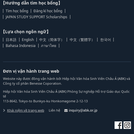
【Hướng dẫn tìm học bổng】
Tìm học bổng
Đăng kí học bổng
JAPAN STUDY SUPPORT Scholarships
【Lựa chọn ngôn ngữ】
日本語
English
中文（简体字）
中文（繁體字）
한국어
Bahasa Indonesia
ภาษาไทย
Đơn vị vận hành trang web
Website này được đồng vận hành bởi Hiệp hội Văn hóa Sinh Viên Châu Á (ABK) và
Công ty cổ phần Benesse Coporation.
Hiệp hội Văn hóa Sinh Viên Châu Á (ABK) Phòng Sự nghiệp Hỗ trợ Giáo dục Quốc
tế
113-8642, Tokyo-to Bunkyo-ku Honkomagome 2-12-13
Khái niệm về trang web
Liên hệ