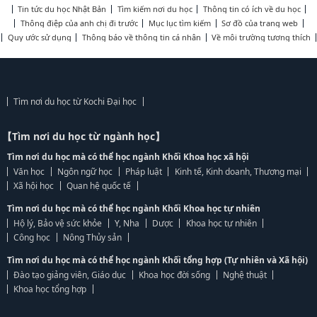
Tin tức du học Nhật Bản
Tìm kiếm nơi du học
Thông tin có ích về du học
Thông điệp của anh chị đi trước
Mục lục tìm kiếm
Sơ đồ của trang web
Quy ước sử dụng
Thông báo về thông tin cá nhân
Về môi trường tương thích
Tìm nơi du học từ Kochi Đại học
【Tìm nơi du học từ ngành học】
Tìm nơi du học mà có thể học ngành Khối Khoa học xã hội
Văn học
Ngôn ngữ học
Pháp luật
Kinh tế, Kinh doanh, Thương mại
Xã hội học
Quan hệ quốc tế
Tìm nơi du học mà có thể học ngành Khối Khoa học tự nhiên
Hộ lý, Bảo vệ sức khỏe
Y, Nha
Dược
Khoa học tự nhiên
Công học
Nông Thủy sản
Tìm nơi du học mà có thể học ngành Khối tổng hợp (Tự nhiên và Xã hội)
Đào tạo giảng viên, Giáo dục
Khoa học đời sống
Nghệ thuật
Khoa học tổng hợp