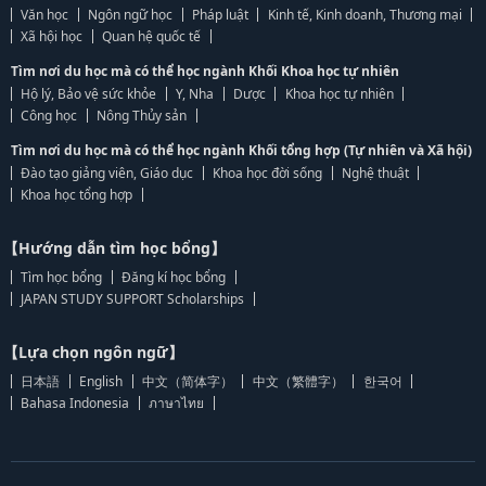
Văn học
Ngôn ngữ học
Pháp luật
Kinh tế, Kinh doanh, Thương mại
Xã hội học
Quan hệ quốc tế
Tìm nơi du học mà có thể học ngành Khối Khoa học tự nhiên
Hộ lý, Bảo vệ sức khỏe
Y, Nha
Dược
Khoa học tự nhiên
Công học
Nông Thủy sản
Tìm nơi du học mà có thể học ngành Khối tổng hợp (Tự nhiên và Xã hội)
Đào tạo giảng viên, Giáo dục
Khoa học đời sống
Nghệ thuật
Khoa học tổng hợp
【Hướng dẫn tìm học bổng】
Tìm học bổng
Đăng kí học bổng
JAPAN STUDY SUPPORT Scholarships
【Lựa chọn ngôn ngữ】
日本語
English
中文（简体字）
中文（繁體字）
한국어
Bahasa Indonesia
ภาษาไทย