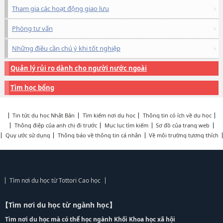
Tham gia các hoạt động giao lưu
Phòng tư vấn
Những điều cần chú ý khi tốt nghiệp
Quản lý rủi ro dành cho người nước ngoài
Tìm học bổng
Tin tức du học Nhật Bản
Tìm kiếm nơi du học
Thông tin có ích về du học
Thông điệp của anh chị đi trước
Mục lục tìm kiếm
Sơ đồ của trang web
Quy ước sử dụng
Thông báo về thông tin cá nhân
Về môi trường tương thích
Tìm nơi du học từ Tottori Cao học
【Tìm nơi du học từ ngành học】
Tìm nơi du học mà có thể học ngành Khối Khoa học xã hội