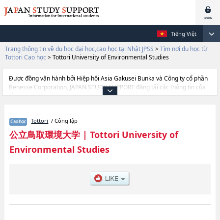
Tiếng Việt
Trang thông tin về du học đại học,cao học tại Nhật JPSS
>
Tìm nơi du học từ
Tottori Cao học
>
Tottori University of Environmental Studies
Được đồng vận hành bởi Hiệp hội Asia Gakusei Bunka và Công ty cổ phần
Benesse Corporation, JAPAN STUDY SUPPORT đăng tải các thông tin của
khoảng 1.300 trường đại học, cao học, trường đại học ngắn hạn, trường
chuyên môn đang tiếp nhận du học sinh.
Tại đây có đăng các thông tin chi tiết về Tottori University of Environmental
Tottori
/ Công lập
Studies, và thông tin cần thiết dành cho du học sinh, như là về các
Graduate School of Environmental Science and Business Administration,
公立鳥取環境大学
|
Tottori University of
thông tin về từng khoa nghiên cứu, thông tin liên quan đến thi tuyển như
Environmental Studies
số lượng tuyển sinh, số lượng trúng tuyển, cở sở trang thiết bị, hướng dẫn
địa điểm v.v...