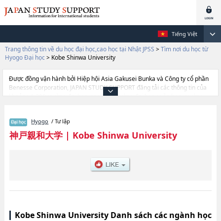
Tiếng Việt
Trang thông tin về du học đại học,cao học tại Nhật JPSS
>
Tìm nơi du học từ
Hyogo Đại học
>
Kobe Shinwa University
Được đồng vận hành bởi Hiệp hội Asia Gakusei Bunka và Công ty cổ phần
Benesse Corporation, JAPAN STUDY SUPPORT đăng tải các thông tin của
khoảng 1.300 trường đại học, cao học, trường đại học ngắn hạn, trường
chuyên môn đang tiếp nhận du học sinh.
Tại đây có đăng các thông tin chi tiết về Kobe Shinwa University, và thông
Hyogo
/ Tư lập
tin cần thiết dành cho du học sinh, như là về các Ngành
EducationhoặcNgành LiteraturehoặcNgành Psychology (Scheduled to be
神戸親和大学
|
Kobe Shinwa University
established in April 2027), thông tin về từng ngành học, thông tin liên quan
đến thi tuyển như số lượng tuyển sinh, số lượng trúng tuyển, cở sở trang
thiết bị, hướng dẫn địa điểm v.v...
Kobe Shinwa University Danh sách các ngành học