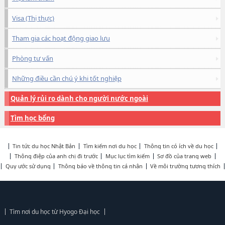
Visa (Thị thực)
Tham gia các hoạt động giao lưu
Phòng tư vấn
Những điều cần chú ý khi tốt nghiệp
Quản lý rủi ro dành cho người nước ngoài
Tìm học bổng
Tin tức du học Nhật Bản
Tìm kiếm nơi du học
Thông tin có ích về du học
Thông điệp của anh chị đi trước
Mục lục tìm kiếm
Sơ đồ của trang web
Quy ước sử dụng
Thông báo về thông tin cá nhân
Về môi trường tương thích
Tìm nơi du học từ Hyogo Đại học