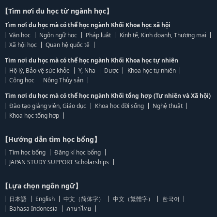
【Tìm nơi du học từ ngành học】
Tìm nơi du học mà có thể học ngành Khối Khoa học xã hội
Văn học
Ngôn ngữ học
Pháp luật
Kinh tế, Kinh doanh, Thương mại
Xã hội học
Quan hệ quốc tế
Tìm nơi du học mà có thể học ngành Khối Khoa học tự nhiên
Hộ lý, Bảo vệ sức khỏe
Y, Nha
Dược
Khoa học tự nhiên
Công học
Nông Thủy sản
Tìm nơi du học mà có thể học ngành Khối tổng hợp (Tự nhiên và Xã hội)
Đào tạo giảng viên, Giáo dục
Khoa học đời sống
Nghệ thuật
Khoa học tổng hợp
【Hướng dẫn tìm học bổng】
Tìm học bổng
Đăng kí học bổng
JAPAN STUDY SUPPORT Scholarships
【Lựa chọn ngôn ngữ】
日本語
English
中文（简体字）
中文（繁體字）
한국어
Bahasa Indonesia
ภาษาไทย